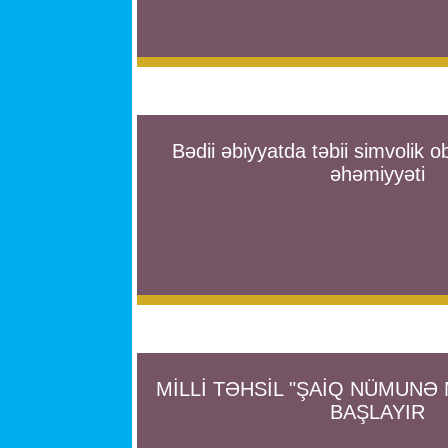
Bədii əbiyyatda təbii simvolik o
əhəmiyyəti
MİLLİ TƏHSİL "ŞAİQ NÜMUNƏ
BAŞLAYIR