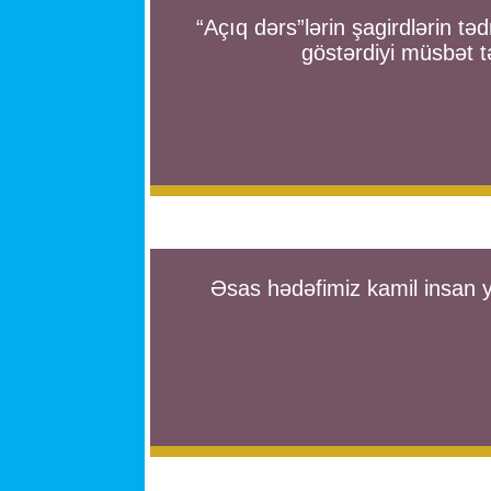
“Açıq dərs”lərin şagirdlərin təd
göstərdiyi müsbət tə
Əsas hədəfimiz kamil insan y