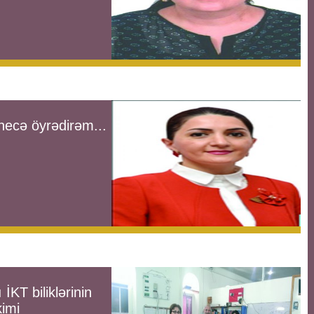
 necə öyrədirəm...
İKT biliklərinin
kimi