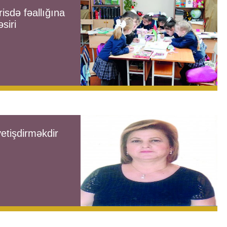
risdə fəallığına
siri
etişdirməkdir