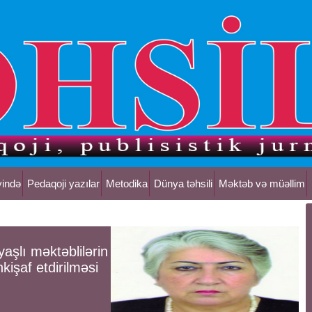
yində
Pedaqoji yazılar
Metodika
Dünya təhsili
Məktəb və müəllim
kyaşlı məktəblilərin
kişaf etdirilməsi