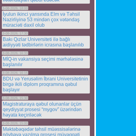
3-08-2026, 18:00
İyulun ikinci yarısında Elm və Təhsil
Nazirliyinə 53 mindən çox vətəndaş
müraciəti daxil olub
3-08-2026, 17:30
Bakı Qızlar Universiteti ilə bağlı
aidiyyəti tədbirlərin icrasına başlanılıb
3-08-2026, 16:33
MİQ-in vakansiya seçimi mərhələsinə
başlanılır
3-08-2026, 16:15
BDU və Yerusəlim İbrani Universitetinin
birgə ikili diplom proqramına qəbul
başlayır
3-08-2026, 15:30
Magistraturaya qəbul olunanlar üçün
qeydiyyat prosesi “mygov” üzərindən
həyata keçiriləcək
3-08-2026, 15:00
Məktəbəqədər təhsil müəssisələrinə
növbəyə yazılma prosesi müvəqqəti