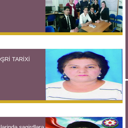
ŞRİ TARİXİ
lərində şagirdlərə