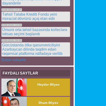
dayandırılır
3-08-2026, 14:30
Təhsil Tələbə Krediti Fondu yeni
müraciət dövrünü açıq elan edir
3-08-2026, 12:30
Ümumi orta təhsil bazasında kolleclərə
ixtisas seçimi başlanıb
3-08-2026, 09:30
Gürcüstanda ölkə qanunvericiliyini
Azərbaycan dilində təqdim edən
rəqəmsal platforma istifadəyə verilib
Bütün xəbərlər
FAYDALI SAYTLAR
Heydər Əliyev
İlham Əliyev