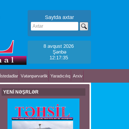
Saytda axtar
8 avqust 2026
Şənbə
12:17:36
İstedadlar
Vətənpərvərlik
Yaradıcılıq
Arxiv
YENİ NƏŞRLƏR