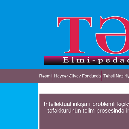
Rəsmi
Heydər Əliyev Fondunda
Təhsil Nazirli
İntellektual inkişafı problemli kiçi
təfəkkürünün təlim prosesində in