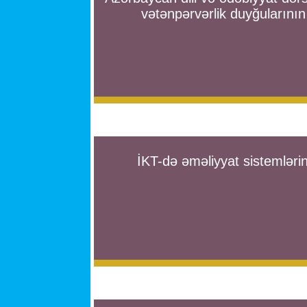
vətənpərvərlik duyğularını
İKT-də əməliyyat sistemlərin