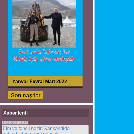
Yanvar-Fevral-Mart 2022
Son nəşrlər
Xəbər lenti
3-08-2026, 18:57
Elm və təhsil naziri Xankəndidə
vətəndaşları qəbul edəcək