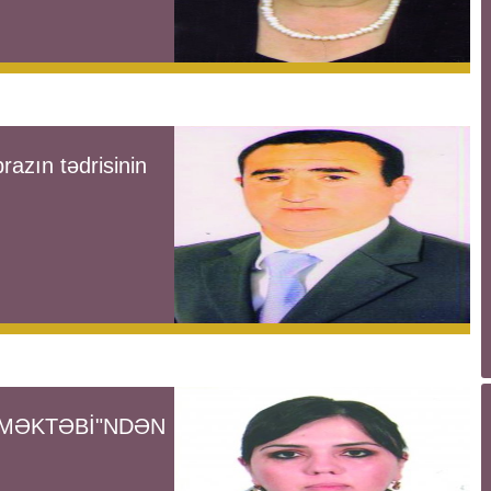
brazın tədrisinin
 MƏKTƏBİ"NDƏN