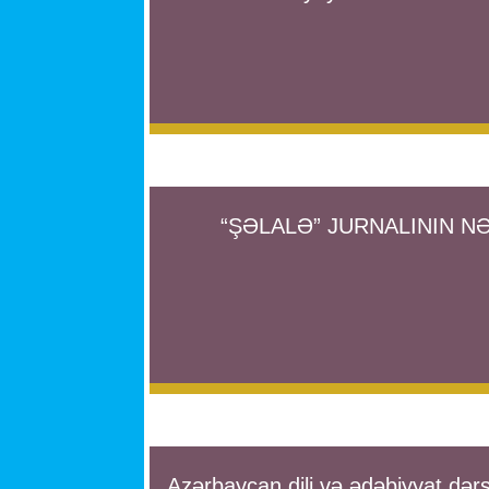
“ŞƏLALƏ” JURNALININ NƏ
Azərbaycan dili və ədəbiyyat dərs