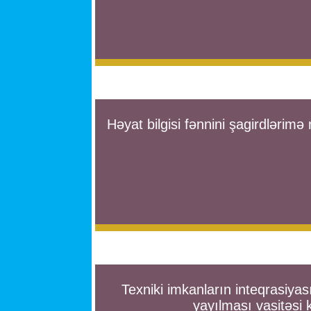
Həyat bilgisi fənnini şagirdlərimə
Texniki imkanların inteqrasiyası 
yayılması vasitəsi 