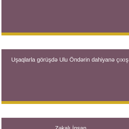
Uşaqlarla görüşdə Ulu Öndərin dahiyanə çıxış
Zəkalı İnsan