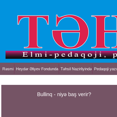
Rəsmi
Heydər Əliyev Fondunda
Təhsil Nazirliyində
Pedaqoji yazı
Bullinq - niyə baş verir?