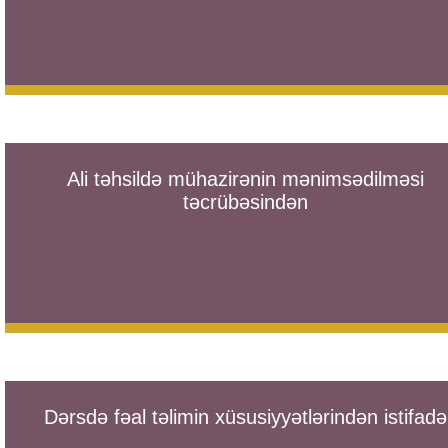
Ali təhsildə mühazirənin mənimsədilməsi
təcrübəsindən
Dərsdə fəal təlimin xüsusiyyətlərindən istifadə