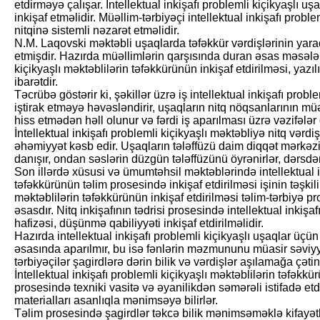
etdirməyə çalışar. İntellektual inkişafı problemli kiçikyaşlı
inkişaf etməlidir. Müəllim-tərbiyəçi intellektual inkişafı proble
nitqinə sistemli nəzarət etməlidir.
N.M. Laqovski məktəbli uşaqlarda təfəkkür vərdişlərinin yar
etmişdir. Hazırda müəllimlərin qarşısında duran əsas məsələlər
kiçikyaşlı məktəblilərin təfəkkürünün inkişaf etdirilməsi, yazıl
ibarətdir.
Təcrübə göstərir ki, şəkillər üzrə iş intellektual inkişafı prob
iştirak etməyə həvəsləndirir, uşaqların nitq nöqsanlarının müə
hiss etmədən həll olunur və fərdi iş aparılması üzrə vəzifələr 
İntellektual inkişafı prob­lemli kiçikyaşlı məktəbliyə nitq və
əhəmiyyət kəsb edir. Uşaqların tələffüzü daim diqqət mərkəz
danışır, ondan səslərin düzgün tələffüzünü öyrənirlər, dərsdə
Son illərdə xüsusi və ümumtəhsil məktəblərində intellektual in
təfəkkürünün təlim prosesində inkişaf etdirilməsi işinin təşkili
məktəblilərin təfəkkürünün inkişaf etdirilməsi təlim-tərbiyə pr
əsasdır. Nitq inkişafının tədrisi prosesində intellektual inkişaf
hafizəsi, düşünmə qabiliyyəti inkişaf etdirilməlidir.
Hazırda intellektual inkişafı problemli kiçikyaşlı uşaq­lar üçü
əsasında aparılmır, bu isə fənlərin məzmununu müasir səviy
tərbiyəçilər şagirdlərə dərin bilik və vərdişlər aşılamağa çətinl
İntellektual inkişafı prob­lemli kiçikyaşlı məktəblilərin təfəkk
prosesində texniki vasitə və əyanilikdən səmərəli istifadə etdi
materialları asanlıqla mənimsəyə bilirlər.
Təlim prosesində şagirdlər təkcə bilik mənimsəməklə kifayətl