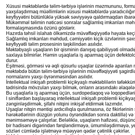
Xüsusi məktəblərdə təlim-tərbiyə işlərinin məzmununu, forma
yaxşılaşdırmaq müəllimlərin xüsusi məktəblərdə yaradıcılığını
keyfiyyətini bütünlüklə yüksək səviyyəyə qaldırmaqdan ibarət
Mükəmməl təlimin nəticəsi sonralar sağlamlıq imkanları məh
formalaşmasında özünü göstərir.
Hazırda təhsil islahatı ölkəmizdə müvəffəqiyyətlə həyata keçiri
Sağlamlıq imkanları məhdud, cəmiyyətin kiçik üzvlərinin şə
keyfiyyətli təlim prosesinin təşkilindən asılıdır.
Məktəbyaşlı uşaqların bir qisminin danışıq qabiliyyəti olmadı
saxlaya bilmirlər. Həmin uşaqlarla iş aparmaq üçün defektol
durur.
Eşitməsi, görməsi və əqli qüsurlu uşaqlar üzərində aparılan m
məktəbdə bütün təlim-tərbiyə işlərinin müvəffəqiyyəti şagirdlə
normalarını yaxşı öyrənməsindən asılıdır.
İntellektual inkişafı prob­lemli kiçikyaşlı məktəblilərin təfəkk
tədrisində möv­zuları yaxşı bilmək, onların arasındakı əlaqələr
Bu uşaqlarla iş aparmaq üçün, surdopedaqoq və loqopedləri
I siniflərdən başlayaraq intellektual inkişafı problemli kiçikyaş
zənginləşdirmək, şifahi nitqini inkişaf etdirmək lazımdır.
Uşaqlar nitqin məntiqi ardıcıllıqla qurulmasına, öz fikirlərinin
hərəkətlərinin düzgün yolunu öyrəndikdən sonra daktillə) və 
mənimsəməyə çalışırlar. Beləliklə, uşaqların hafizəsi, düşüncə
bir hadisəni digərindən fərqləndirməyə, ümumiləşdirməyə, y
sözləri cümlədə işlətməyə müəyyən qədər çətinlik çəkirlər.