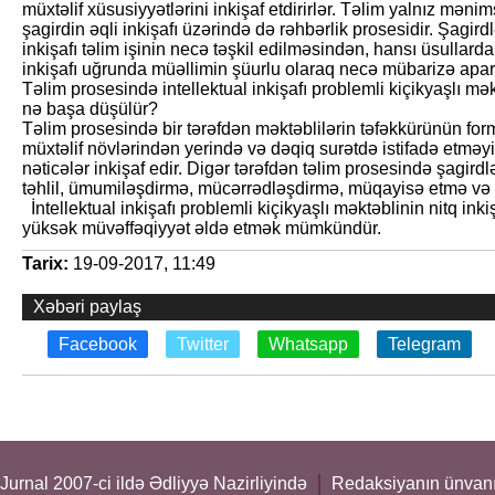
müxtəlif xüsusiyyətlərini inkişaf etdirirlər. Təlim yalnız mə
şagirdin əqli inkişafı üzərində də rəhbərlik prosesidir. Şagird
inkişafı təlim işinin necə təşkil edilməsindən, hansı üsullar
inkişafı uğrunda müəllimin şüurlu olaraq necə mübarizə apar
Təlim prosesində intellektual inkişafı problemli kiçik­yaşlı mə
nə başa düşülür?
Təlim prosesində bir tərəfdən məktəblilərin təfəkkürünün form
müxtəlif növlərindən yerində və dəqiq surətdə istifadə etməyi 
nəticələr inkişaf edir. Digər tərəfdən təlim prosesində şagirdlə
təhlil, ümumiləşdirmə, mücərrədləşdirmə, müqayisə etmə və s. 
İntellektual inkişafı prob­lemli kiçikyaşlı məktəblinin nitq i
yüksək müvəffəqiyyət əldə etmək mümkündür.
Tarix:
19-09-2017, 11:49
Xəbəri paylaş
Facebook
Twitter
Whatsapp
Telegram
Jurnal 2007-ci ildə Ədliyyə Nazirliyində
Redaksiyanın ünvanı