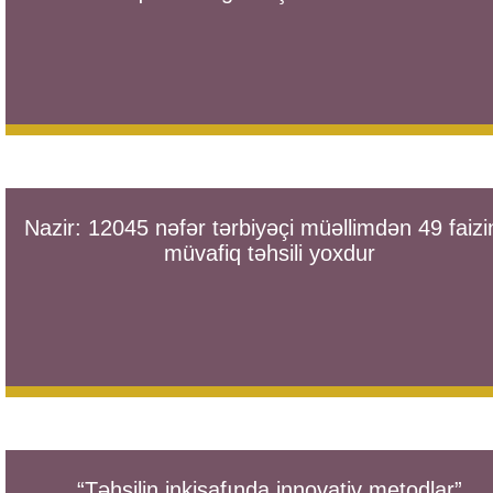
Nazir: 12045 nəfər tərbiyəçi müəllimdən 49 faizi
müvafiq təhsili yoxdur
“Təhsilin inkişafında innovativ metodlar”