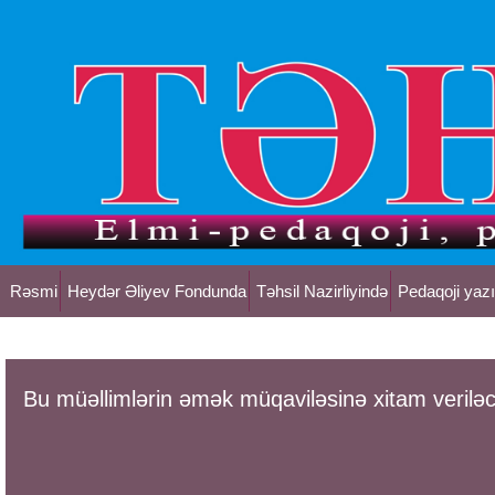
Rəsmi
Heydər Əliyev Fondunda
Təhsil Nazirliyində
Pedaqoji yazı
Bu müəllimlərin əmək müqaviləsinə xitam verilə