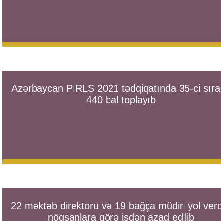
Azərbaycan PIRLS 2021 tədqiqatında 35-ci sır
440 bal toplayıb
22 məktəb direktoru və 19 bağça müdiri yol verd
nöqsanlara görə işdən azad edilib