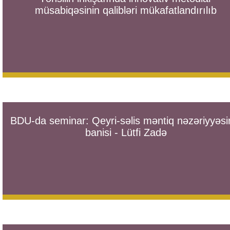
müsabiqəsinin qalibləri mükafatlandırılıb
BDU-da seminar: Qeyri-səlis məntiq nəzəriyyəsi
banisi - Lütfi Zadə