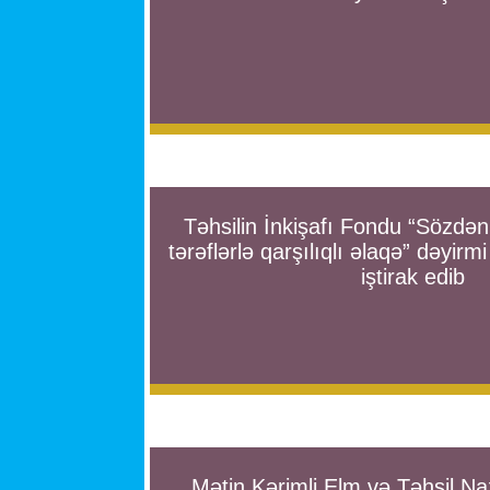
Təhsilin İnkişafı Fondu “Sözdə
tərəflərlə qarşılıqlı əlaqə” dəyi
iştirak edib
Mətin Kərimli Elm və Təhsil Naz