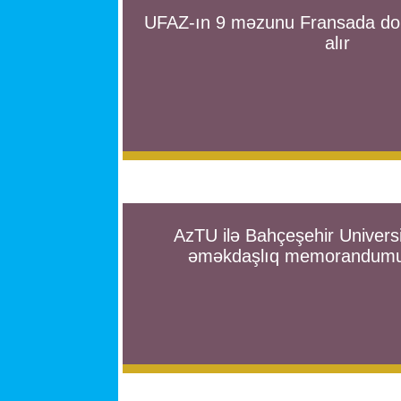
UFAZ-ın 9 məzunu Fransada dokt
alır
AzTU ilə Bahçeşehir Universi
əməkdaşlıq memorandumu