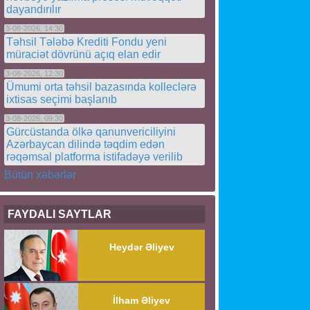
dayandırılır
3-08-2026, 14:30
Təhsil Tələbə Krediti Fondu yeni
müraciət dövrünü açıq elan edir
3-08-2026, 12:30
Ümumi orta təhsil bazasında kolleclərə
ixtisas seçimi başlanıb
3-08-2026, 09:30
Gürcüstanda ölkə qanunvericiliyini
Azərbaycan dilində təqdim edən
rəqəmsal platforma istifadəyə verilib
Bütün xəbərlər
FAYDALI SAYTLAR
Heydər Əliyev
İlham Əliyev