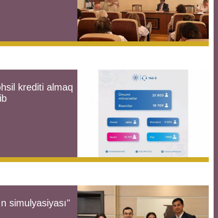
sil krediti almaq
ib
n simulyasiyası"