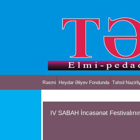
Rəsmi
Heydər Əliyev Fondunda
Təhsil Nazirli
IV SABAH İncəsənət Festivalının