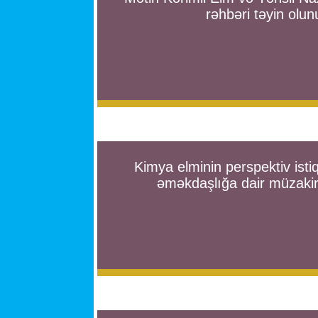
rəhbəri təyin olun
Kimya elminin perspektiv isti
əməkdaşlığa dair müzakir