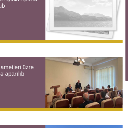
ub
qamətləri üzrə
ə aparılıb