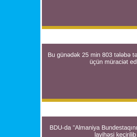
Bu günədək 25 min 803 tələbə təh
üçün müraciət ed
BDU-da "Almaniya Bundestaqını
layihəsi keçirilib