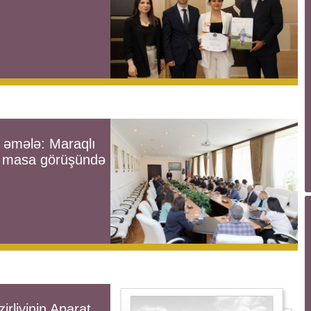
n əmələ: Maraqlı
rmi masa görüşündə
irliyinin Aparat