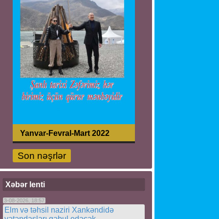
Yanvar-Fevral-Mart 2022
Son nəşrlər
Xəbər lenti
3-08-2026, 18:57
Elm və təhsil naziri Xankəndidə
vətəndaşları qəbul edəcək