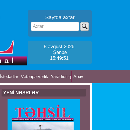
Saytda axtar
8 avqust 2026
Şənbə
15:49:52
İstedadlar
Vətənpərvərlik
Yaradıcılıq
Arxiv
YENİ NƏŞRLƏR