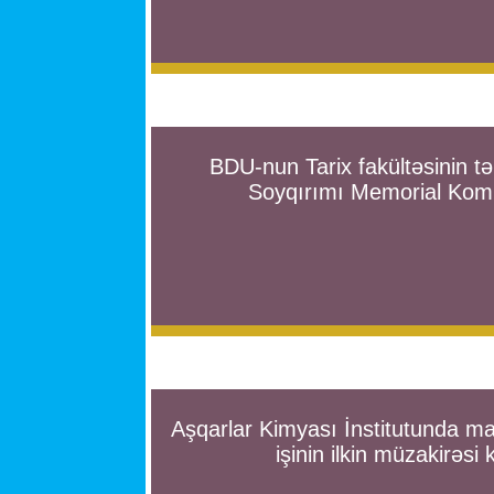
BDU-nun Tarix fakültəsinin t
Soyqırımı Memorial Kom
Aşqarlar Kimyası İnstitutunda ma
işinin ilkin müzakirəsi k