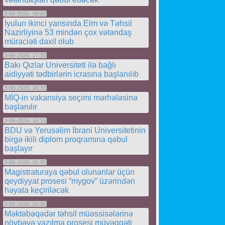
3-08-2026, 18:00
İyulun ikinci yarısında Elm və Təhsil
Nazirliyinə 53 mindən çox vətəndaş
müraciəti daxil olub
3-08-2026, 17:30
Bakı Qızlar Universiteti ilə bağlı
aidiyyəti tədbirlərin icrasına başlanılıb
3-08-2026, 16:33
MİQ-in vakansiya seçimi mərhələsinə
başlanılır
3-08-2026, 16:15
BDU və Yerusəlim İbrani Universitetinin
birgə ikili diplom proqramına qəbul
başlayır
3-08-2026, 15:30
Magistraturaya qəbul olunanlar üçün
qeydiyyat prosesi “mygov” üzərindən
həyata keçiriləcək
3-08-2026, 15:00
Məktəbəqədər təhsil müəssisələrinə
növbəyə yazılma prosesi müvəqqəti