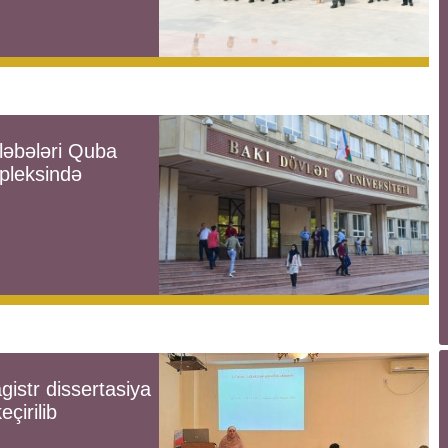
ələbələri Quba
pleksində
gistr dissertasiya
eçirilib