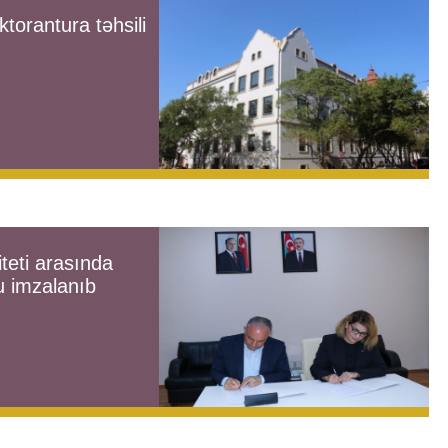
orantura təhsili
teti arasında
 imzalanıb