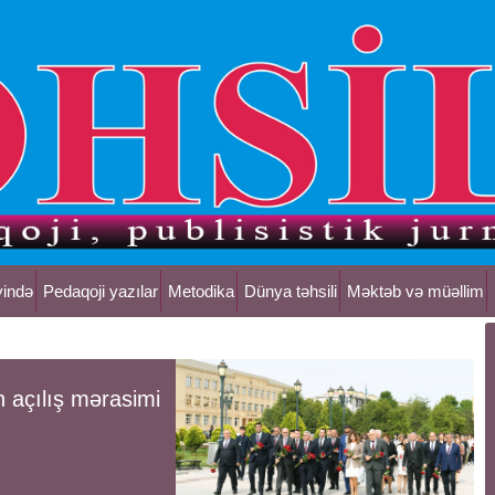
yində
Pedaqoji yazılar
Metodika
Dünya təhsili
Məktəb və müəllim
 açılış mərasimi