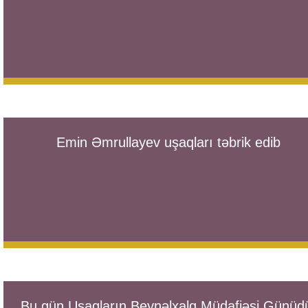
Emin Əmrullayev uşaqları təbrik edib
Bu gün Uşaqların Beynəlxalq Müdafiəsi Günüd