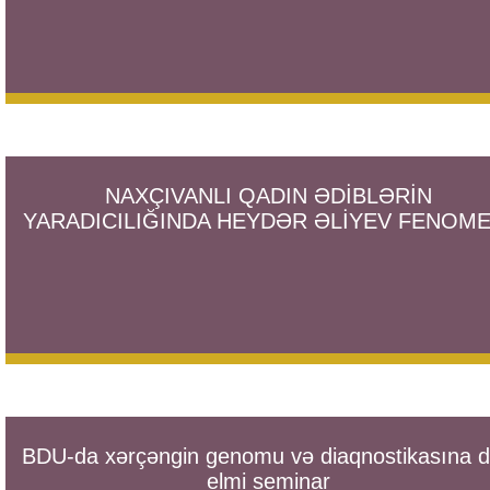
NAXÇIVANLI QADIN ƏDİBLƏRİN
YARADICILIĞINDA HEYDƏR ƏLİYEV FENOME
BDU-da xərçəngin genomu və diaqnostikasına d
elmi seminar