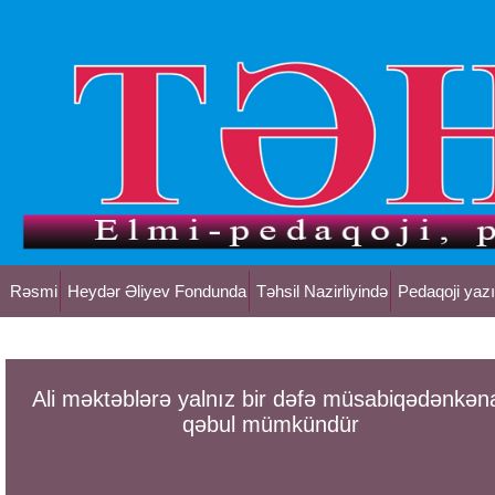
Rəsmi
Heydər Əliyev Fondunda
Təhsil Nazirliyində
Pedaqoji yazı
Ali məktəblərə yalnız bir dəfə müsabiqədənkən
qəbul mümkündür