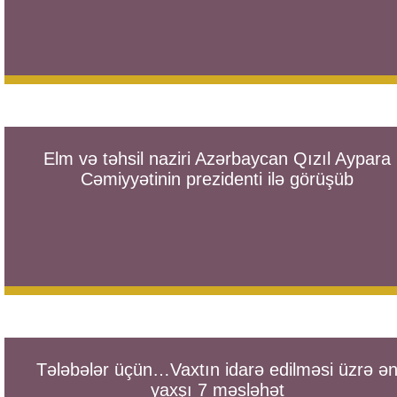
Elm və təhsil naziri Azərbaycan Qızıl Aypara
Cəmiyyətinin prezidenti ilə görüşüb
Tələbələr üçün…Vaxtın idarə edilməsi üzrə ə
yaxşı 7 məsləhət