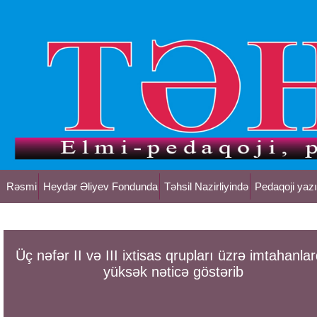
Rəsmi
Heydər Əliyev Fondunda
Təhsil Nazirliyində
Pedaqoji yazı
Üç nəfər II və III ixtisas qrupları üzrə imtahanla
yüksək nəticə göstərib