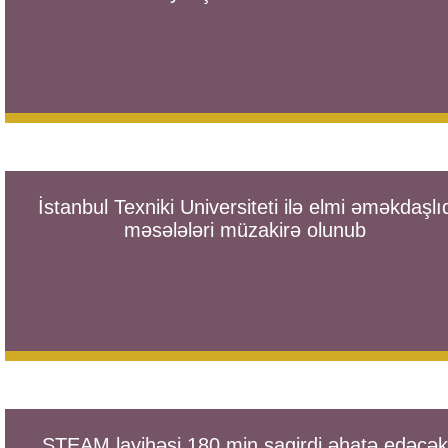
İstanbul Texniki Universiteti ilə elmi əməkdaşlı
məsələləri müzakirə olunub
STEAM layihəsi 180 min şagirdi əhatə edəcək