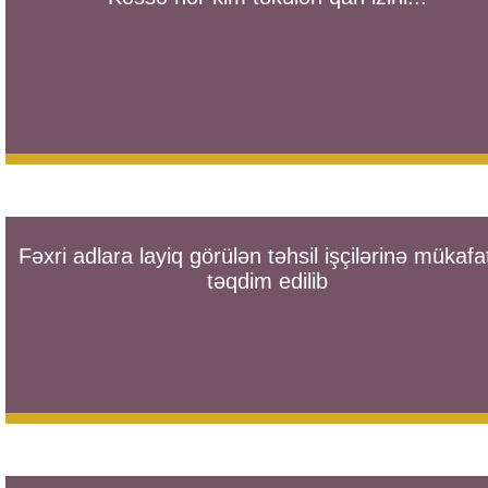
Fəxri adlara layiq görülən təhsil işçilərinə mükafa
təqdim edilib