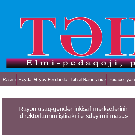
Rəsmi
Heydər Əliyev Fondunda
Təhsil Nazirliyində
Pedaqoji yazı
Rayon uşaq-gənclər inkişaf mərkəzlərinin
direktorlarının iştirakı ilə «dəyirmi masa»