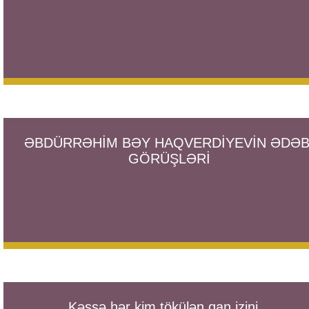
ƏBDÜRRƏHİM BƏY HAQVERDİYEVİN ƏDƏB
GÖRÜŞLƏRİ
Kəssə hər kim tökülən qan izini...