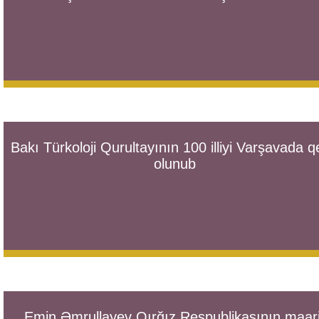
Bakı Türkoloji Qurultayının 100 illiyi Varşavada 
olunub
Emin Əmrullayev Qırğız Respublikasının maari