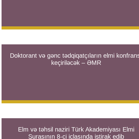
Doktorant və gənc tədqiqatçıların elmi konfran
keçiriləcək – ƏMR
Elm və təhsil naziri Türk Akademiyası Elmi
Şurasının 8-ci iclasında iştirak edib