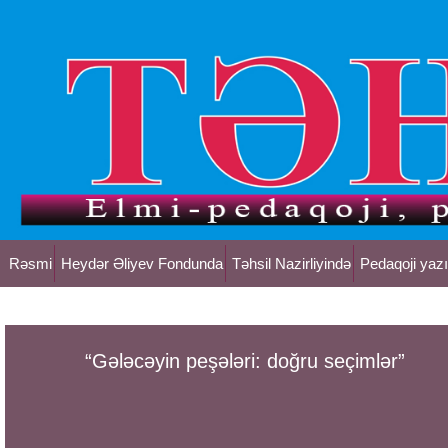
Rəsmi
Heydər Əliyev Fondunda
Təhsil Nazirliyində
Pedaqoji yazı
“Gələcəyin peşələri: doğru seçimlər”