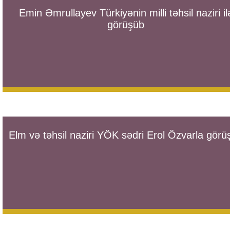
Emin Əmrullayev Türkiyənin milli təhsil naziri il
görüşüb
Elm və təhsil naziri YÖK sədri Erol Özvarla görü