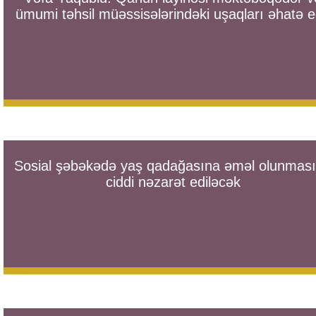
ümumi təhsil müəssisələrindəki uşaqları əhatə e
Sosial şəbəkədə yaş qadağasına əməl olunmas
ciddi nəzarət ediləcək