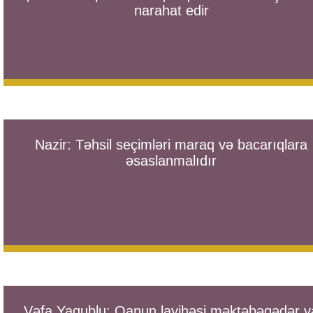
narahat edir
Nazir: Təhsil seçimləri maraq və bacarıqlara
əsaslanmalıdır
Vəfa Yaqublu: Qanun layihəsi məktəbəqədər v