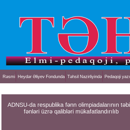
Rəsmi
Heydər Əliyev Fondunda
Təhsil Nazirliyində
Pedaqoji yazı
ADNSU-da respublika fənn olimpiadalarının təbi
fənləri üzrə qalibləri mükafatlandırılıb