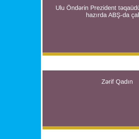
Ulu Öndərin Prezident təqaüdü
hazırda ABŞ-da çal
Zərif Qadın