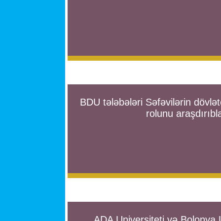
BDU tələbələri Səfəvilərin dövlətç
rolunu araşdırıbl
ADA Universiteti və Bolonya Un