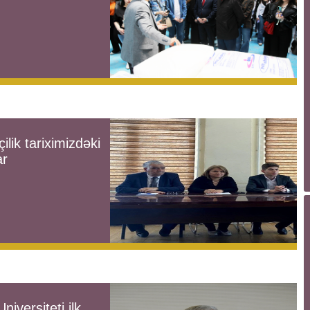
ilik tariximizdəki
ar
iversiteti ilk