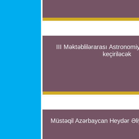
III Məktəblilərarası Astronom
keçiriləcək
Müstəqil Azərbaycan Heydər Əli