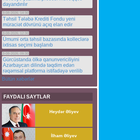
dayandırılır
3-08-2026, 14:30
Təhsil Tələbə Krediti Fondu yeni
müraciət dövrünü açıq elan edir
3-08-2026, 12:30
Ümumi orta təhsil bazasında kolleclərə
ixtisas seçimi başlanıb
3-08-2026, 09:30
Gürcüstanda ölkə qanunvericiliyini
Azərbaycan dilində təqdim edən
rəqəmsal platforma istifadəyə verilib
Bütün xəbərlər
FAYDALI SAYTLAR
Heydər Əliyev
İlham Əliyev