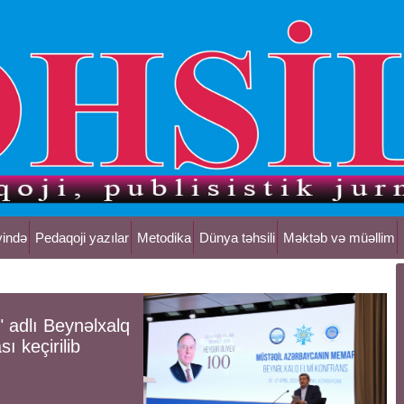
yində
Pedaqoji yazılar
Metodika
Dünya təhsili
Məktəb və müəllim
 adlı Beynəlxalq
ı keçirilib