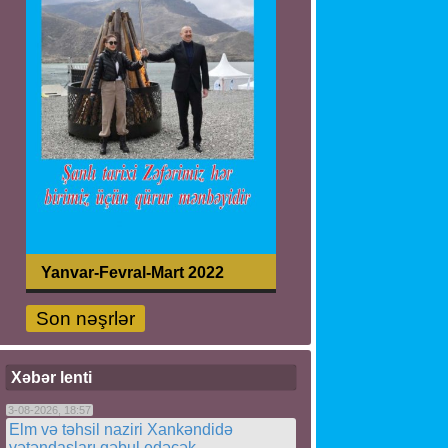
Yanvar-Fevral-Mart 2022
Son nəşrlər
Xəbər lenti
3-08-2026, 18:57
Elm və təhsil naziri Xankəndidə
vətəndaşları qəbul edəcək