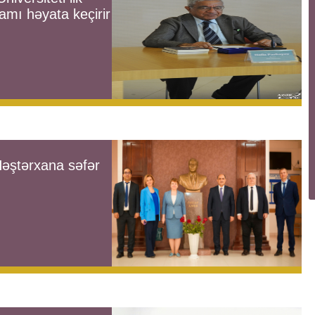
ramı həyata keçirir
Həştərxana səfər