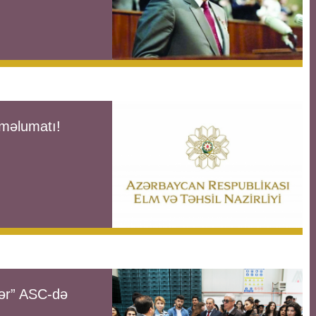
 məlumatı!
hər” ASC-də