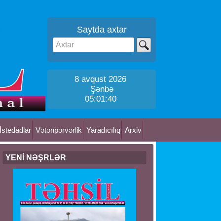
Saytda axtar
8 avqust 2026
Şənbə
05:01:41
İstedadlar
Vətənpərvərlik
Yaradıcılıq
Arxiv
YENİ NƏŞRLƏR