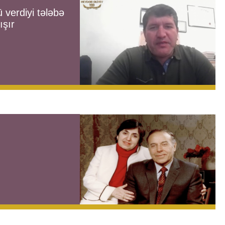
 verdiyi tələbə
ışır