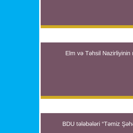
Elm və Təhsil Nazirliyinin
BDU tələbələri “Təmiz Şə