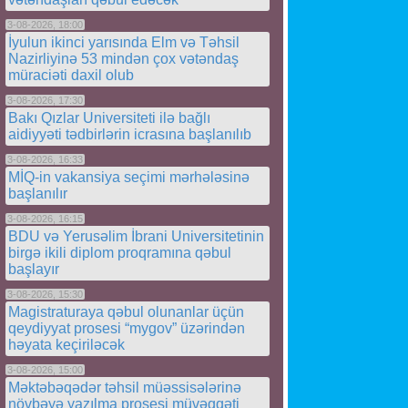
3-08-2026, 18:00
İyulun ikinci yarısında Elm və Təhsil
Nazirliyinə 53 mindən çox vətəndaş
müraciəti daxil olub
3-08-2026, 17:30
Bakı Qızlar Universiteti ilə bağlı
aidiyyəti tədbirlərin icrasına başlanılıb
3-08-2026, 16:33
MİQ-in vakansiya seçimi mərhələsinə
başlanılır
3-08-2026, 16:15
BDU və Yerusəlim İbrani Universitetinin
birgə ikili diplom proqramına qəbul
başlayır
3-08-2026, 15:30
Magistraturaya qəbul olunanlar üçün
qeydiyyat prosesi “mygov” üzərindən
həyata keçiriləcək
3-08-2026, 15:00
Məktəbəqədər təhsil müəssisələrinə
növbəyə yazılma prosesi müvəqqəti