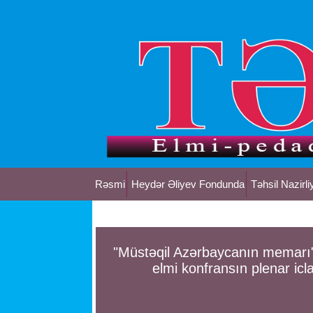
Rəsmi
Heydər Əliyev Fondunda
Təhsil Nazirli
"Müstəqil Azərbaycanın memarı"
elmi konfransın plenar iclas