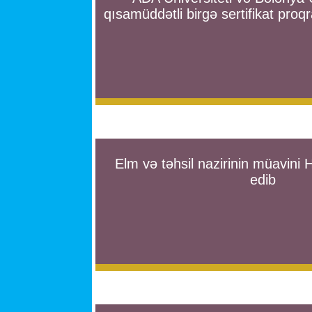
qısamüddətli birgə sertifikat proq
Elm və təhsil nazirinin müavini 
edib