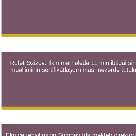
Rüfət Əzizov: İlkin mərhələdə 11 min ibtidai sin
müəlliminin sertifikatlaşdırılması nəzərdə tutulu
Elm və təhsil naziri Sumqayıtda məktəb direktorl