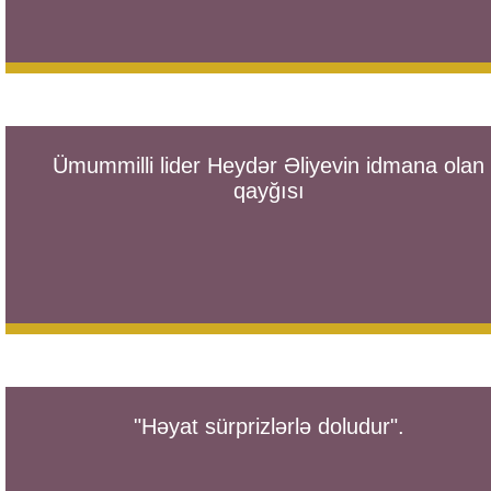
Ümummilli lider Heydər Əliyevin idmana olan
qayğısı
"Həyat sürprizlərlə doludur".