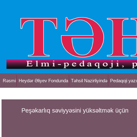
Rəsmi
Heydər Əliyev Fondunda
Təhsil Nazirliyində
Pedaqoji yazı
Peşəkarlıq səviyyəsini yüksəltmək üçün