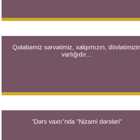
Qələbəmiz sərvətimiz, xalqımızın, dövlətimizi
varlığıdır...
"Dərs vaxtı"nda "Nizami dərsləri"