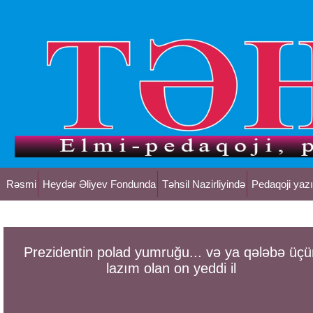
Rəsmi
Heydər Əliyev Fondunda
Təhsil Nazirliyində
Pedaqoji yazı
Prezidentin polad yumruğu... və ya qələbə üçü
lazım olan on yeddi il