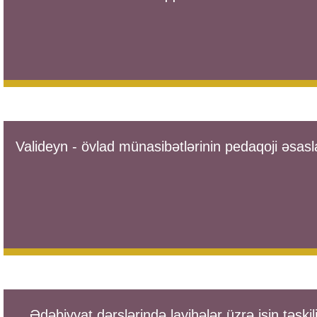
Valideyn - övlad münasibətlərinin pedaqoji əsasl
Ədəbiyyat dərslərində layihələr üzrə işin təşkil