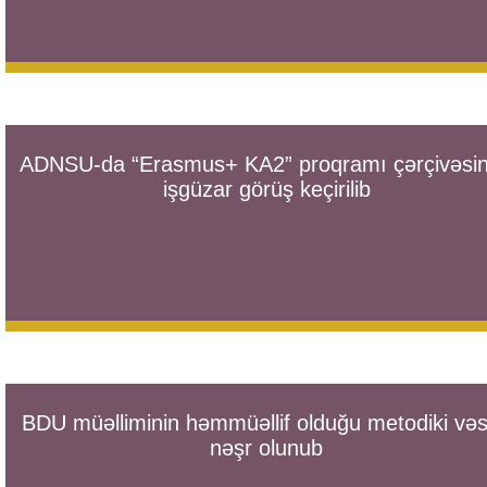
ADNSU-da “Erasmus+ KA2” proqramı çərçivəsi
işgüzar görüş keçirilib
BDU müəlliminin həmmüəllif olduğu metodiki vəs
nəşr olunub