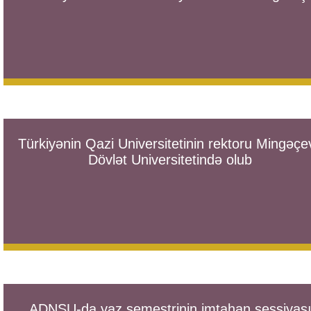
Türkiyənin Qazi Universitetinin rektoru Mingəçev
Dövlət Universitetində olub
ADNSU-da yaz semestrinin imtahan sessiyas