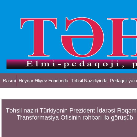
Rəsmi
Heydər Əliyev Fondunda
Təhsil Nazirliyində
Pedaqoji yazı
Təhsil naziri Türkiyənin Prezident İdarəsi Rəqəm
Transformasiya Ofisinin rəhbəri ilə görüşüb