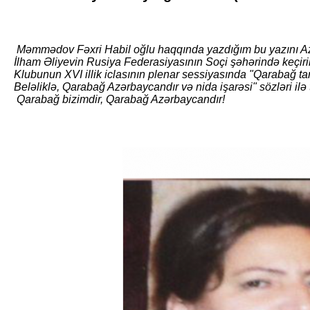
Məmmədov Fəxri Habil oğlu haqqında yazdığım bu yazını Az
İlham Əliyevin Rusiya Federasiyasının Soçi şəhərində keçir
Klubunun XVI illik iclasının plenar sessiyasında "Qarabağ tar
Beləliklə, Qarabağ Azərbaycandır və nida işarəsi" sözləri il
Qarabağ bizimdir, Qarabağ Azərbaycandır!