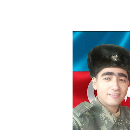
İnsan üçün la
Vahid sorma 
Adı gəlcək kön
Əlia