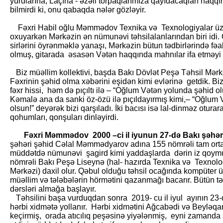
yurdlarına, Laçına - əzəli torpaqlarımıza qayıdacaqları haq
bilmirdi ki, onu qabaqda nələr gözləyir.
Fəxri Habil oğlu Məmmədov Texnika və Texnologiyalar üzr
oxuyarkən Mərkəzin ən nümunəvi təhsilalanlarından biri idi. O
sirlərini öyrənməklə yanaşı, Mərkəzin bütun tədbirlərində fəal 
olmuş, gitarada əsasən Vətən haqqında mahnılar ifa etməyi 
Biz müəllim kollektivi, başda Bakı Dövlət Peşə Təhsil Mərk
Fəxrinin şəhid olma xəbərini eşidən kimi evlərinə getdik. Bizi
fəxr hissi, həm də pıçıltı ilə – “Oğlum Vətən yolunda şəhid ol
Kəmalə ana da sanki öz-özü ilə pıçıldayırmış kimi,– “Oğlum
olsun!” deyərək bizi qarşıladı. İki bacısı isə lal-dinməz otur
qohumları, qonşuları dinləyirdi.
Fəxri Məmmədov 2000 –ci il iyunun 27-də Bakı şəhə
şəhəri şəhid Cəlal Məmmədyarov adına 155 nömrəli tam orta 
müddətdə nümunəvi şagird kimi yaddaşlarda dərin iz qoymuşdu
nömrəli Bakı Peşə Liseynə (hal- hazırda Texnika və Texnolo
Mərkəzi) daxil olur. Qəbul olduğu təhsil ocağında kompüter ü
müəllim və tələbələrin hörmətini qazanmağı bacarır. Bütün tədbi
dərsləri almağa başlayır.
Təhsilini başa vurduqdan sonra 2019- cu il iyul ayının 2
hərbi xidmətə yollanır. Hərbi xidmətini Ağcabədi və Beyləqa
keçirmiş, orada atıcılıq peşəsinə yiyələnmiş, eyni zamanda