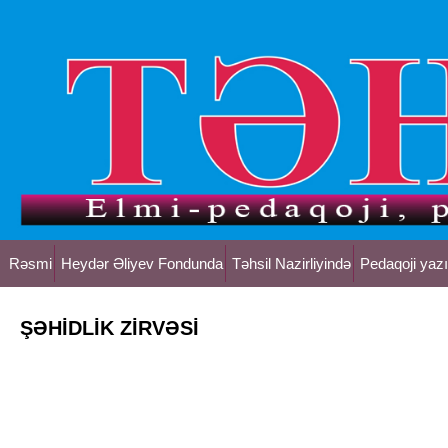
Rəsmi
Heydər Əliyev Fondunda
Təhsil Nazirliyində
Pedaqoji yazı
ŞƏHİDLİK ZİRVƏSİ
Deyirlər b