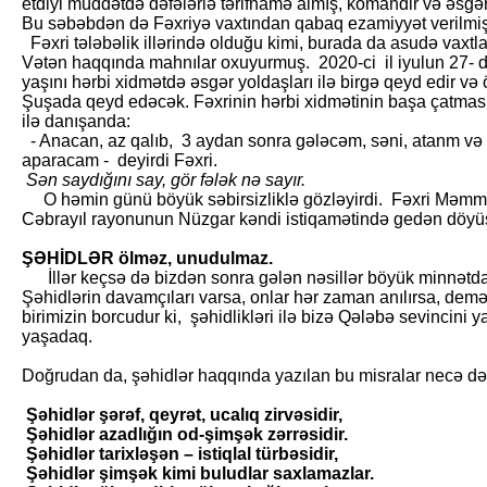
etdiyi müddətdə dəfələrlə tərifnamə almış, komandir və əsgər
Bu səbəbdən də Fəxriyə vaxtından qabaq ezamiyyət verilmiş
Fəxri tələbəlik illərində olduğu kimi, burada da asudə vaxtl
Vətən haqqında mahnılar oxuyurmuş. 2020-ci il iyulun 27- də
yaşını hərbi xidmətdə əsgər yoldaşları ilə birgə qeyd edir və ö
Şuşada qeyd edəcək. Fəxrinin hərbi xidmətinin başa çatması
ilə danışanda:
- Anacan, az qalıb, 3 aydan sonra gələcəm, səni, atanm və
aparacam - deyirdi Fəxri.
Sən saydığını say, gör fələk nə sayır.
O həmin günü böyük səbirsizliklə gözləyirdi. Fəxri Məmmə
Cəbrayıl rayonunun Nüzgar kəndi istiqamətində gedən döyü
ŞƏHİDLƏR ölməz, unudulmaz.
İllər keçsə də bizdən sonra gələn nəsillər böyük minnətdarlı
Şəhidlərin davamçıları varsa, onlar hər zaman anılırsa, deməl
birimizin borcudur ki, şəhidlikləri ilə bizə Qələbə sevincini
yaşadaq.
Doğrudan da, şəhidlər haqqında yazılan bu misralar necə də 
Şəhidlər şərəf, qeyrət, ucalıq zirvəsidir,
Şəhidlər azadlığın od-şimşək zərrəsidir.
Şəhidlər tarixləşən – istiqlal türbəsidir,
Şəhidlər şimşək kimi buludlar saxlamazlar.