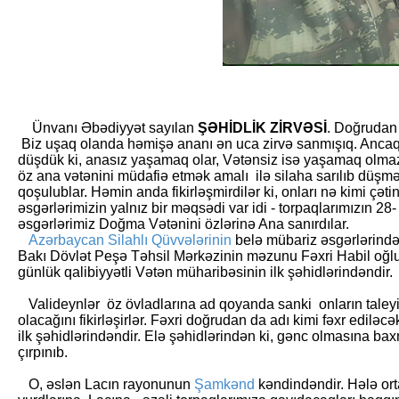
Ünvanı Əbədiyyət sayılan
ŞƏHİDLİK ZİRVƏSİ
. Doğrudan
Biz uşaq olanda həmişə ananı ən uca zirvə sanmışıq. Ancaq
düşdük ki, anasız yaşamaq olar, Vətənsiz isə yaşamaq olm
öz ana vətənini müdafiə etmək amalı ilə silaha sarılıb düşm
qoşulublar. Həmin anda fikirləşmirdilər ki, onları nə kimi çət
əsgərlərimizin yalnız bir məqsədi var idi - torpaqlarımızın 28
əsgərlərimiz Doğma Vətənini özlərinə Ana sanırdılar.
Azərbaycan Silahlı Qüvvələrinin
belə mübariz əsgərlərində
Bakı Dövlət Peşə Təhsil Mərkəzinin məzunu Fəxri Habil 
günlük qalibiyyətli Vətən müharibəsinin ilk şəhidlərindəndir.
Valideynlər öz övladlarına ad qoyanda sanki onların taley
olacağını fikirləşirlər. Fəxri doğrudan da adı kimi fəxr edilə
ilk şəhidlərindəndir. Elə şəhidlərindən ki, gənc olmasına b
çırpınıb.
O, əslən Lacın rayonunun
Şamkənd
kəndindəndir.
Hələ or