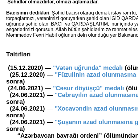
Şəhidlər ölməzdirlər, ölməzi ağlamazlar.
Bacısının dedikləri
: Şəhid bacısı olaraq demək istəyirəm k
torpaqlarmızı, vətənimizi qoruyarkən şəhid olan İGİD QAR
uğrunda şəhid olan, BACI və QARDAŞLARIM, nur içində yatı
əsgərlərimizi qorusun. Allah bütün şəhidlərimizə rəhmət eləsi
Məmmədov Fəxri Habil oğlunun dəfn olunduğu yer Bakıxanov 
Təltifləri
(15.12.2020) —
"Vətən uğrunda" medalı
(ölü
(25.12.2020) —
"Füzulinin azad olunmasına
sonra)
(24.06.2021) —
"Cəsur döyüşçü" medalı
(öl
(24.06.2021) —
"Cəbrayılın azad olunmasın
sonra)
(24.06.2021) —
"Xocavəndin azad olunmasın
sonra)
(24.06.2021) —
"Şuşanın azad olunmasına g
sonra)
“Azərbaycan bayrağı ordeni” (ölümündən so