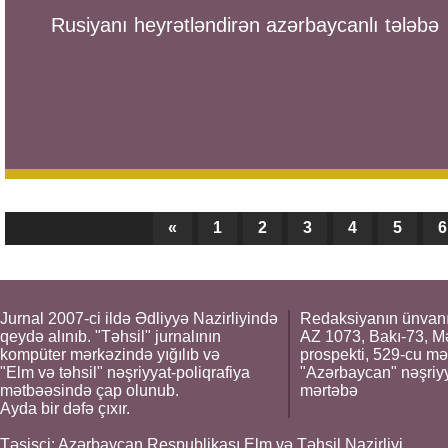
Rusiyanı heyrətləndirən azərbaycanlı tələbə
«
1
2
3
4
5
6
Jurnal 2007-ci ildə Ədliyyə Nazirliyində
Redaksiyanın ünvanı
qeydə alınıb. "Təhsil" jurnalının
AZ 1073, Bakı-73, M
kompüter mərkəzində yığılıb və
prospekti, 529-cu mə
"Elm və təhsil" nəşriyyat-poliqrafiya
"Azərbaycan" nəşriyya
mətbəəsində çap olunub.
mərtəbə
Ayda bir dəfə çıxır.
Təsisçi: Azərbaycan Respublikası Elm və Təhsil Nazirliyi