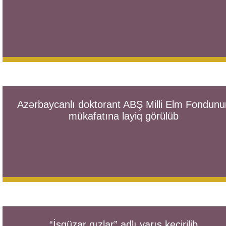
Azərbaycanlı doktorant ABŞ Milli Elm Fondunu
mükafatına layiq görülüb
“İşgüzar qızlar” adlı yarış keçirilib