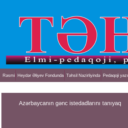
Rəsmi
Heydər Əliyev Fondunda
Təhsil Nazirliyində
Pedaqoji yazı
Azərbaycanın gənc istedadlarını tanıyaq