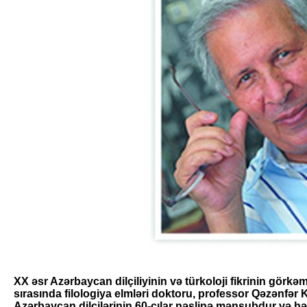
XX əsr Azərbaycan dilçiliyinin və türkoloji fik­rinin görkə
sırasında filologiya elmləri doktoru, professor Qəzənfər 
Azərbaycan dilçilərinin 60-cılar nəslinə mənsubdur və h