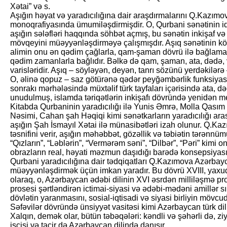
Xətai” və s.
Aşığın həyat və yaradıcılığına dair araşdırmalarını Q.Kazımo
monoqrafiyasında ümumiləşdirmişdir. O, Qurbani sənətinin ide
aşığın sələfləri haqqında söhbət açmış, bu sənətin inkişaf v
mövqeyini müəyyənləşdirməyə çalışmışdır. Aşıq sənətinin kö
alimin onu ən qədim çağlarla, qam-şaman dövrü ilə bağlaması
qədim zamanlarla bağlıdır. Bəlkə də qam, şaman, ata, dədə, v
varisləridir. Aşıq – söyləyən, deyən, tanrı sözünü yerdəkilərə
O, əlinə qopuz – saz götürənə qədər peyğəmbərlik funksiyasını
sonrakı mərhələsində müxtəlif türk tayfaları içərisində ata,
unudulmuş, islamda təriqətlərin inkişafı dövründə yenidən m
Kitabda Qurbaninin yaradıcılığı ilə Yunis Əmrə, Molla Qasım
Nəsimi, Cahan şah Həqiqi kimi sənətkarların yaradıcılığı aras
aşığın Şah İsmayıl Xətai ilə münasibətləri izah olunur. Q.K
təsnifini verir, aşığın məhəbbət, gözəllik və təbiətin tərənnü
“Qızların”, “Ləblərin”, “Vermərəm səni”, “Dilbər”, “Pəri” kimi 
obrazların real, həyati məzmun daşıdığı barədə konsepsiyas
Qurbani yaradıcılığına dair tədqiqatları Q.Kazımova Azərbayc
müəyyənləşdirmək üçün imkan yaradır. Bu dövrü XVIII, yaxud
olaraq, o, Azərbaycan ədəbi dilinin XVI əsrdən milliləşmə pro
prosesi şərtləndirən ictimai-siyasi və ədəbi-mədəni amillər s
dövlətin yaranmasını, sosial-iqtisadi və siyasi birliyin mövc
Səfəvilər dövründə ünsiyyət vasitəsi kimi Azərbaycan türk dil
Xalqın, demək olar, bütün təbəqələri: kəndli və şəhərli də, z
işçisi və tacir də Azərbaycan dilində danışır.