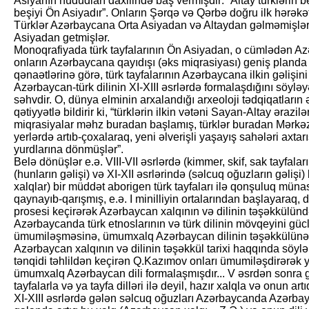
Asiyanın hüdudları daxilində baş vermişdir: “Altay türklərin beş
beşiyi Ön Asiyadır”. Onların Şərqə və Qərbə doğru ilk hərəkə
Türklər Azərbaycana Orta Asiyadan və Altaydan gəlməmişlər,
Asiyadan getmişlər.
Monoqrafiyada türk tayfalarının Ön Asiyadan, o cümlədən Az
onların Azərbaycana qayıdışı (əks miqrasiyası) geniş planda 
qənaətlərinə görə, türk tayfalarının Azərbaycana ilkin gəlişini
Azərbaycan-türk dilinin XI-XIII əsrlərdə formalaşdığını söyləy
səhvdir. O, dünya elminin arxalandığı arxeoloji tədqiqatların
qətiyyətlə bildirir ki, “türklərin ilkin vətəni Sayan-Altay ərazil
miqrasiyalar məhz buradan başlamış, türklər buradan Mərkəzi
yerlərdə artıb-çoxalaraq, yeni əlverişli yaşayış sahələri axtarı
yurdlarına dönmüşlər”.
Belə dönüşlər e.ə. VIII-VII əsrlərdə (kimmer, skif, sak tayfalar
(hunların gəlişi) və XI-XII əsrlərində (səlcuq oğuzların gəlişi
xalqlar) bir müddət aborigen türk tayfaları ilə qonşuluq münas
qaynayıb-qarışmış, e.ə. I minilliyin ortalarından başlayaraq,
prosesi keçirərək Azərbaycan xalqının və dilinin təşəkkülünd
Azərbaycanda türk etnoslarının və türk dilinin mövqeyini güclən
ümumiləşməsinə, ümumxalq Azərbaycan dilinin təşəkkülünə xü
Azərbaycan xalqının və dilinin təşəkkül tarixi haqqında söylən
tənqidi təhlildən keçirən Q.Kazımov onları ümumiləşdirərək ya
ümumxalq Azərbaycan dili formalaşmışdır... V əsrdən sonra 
tayfalarla və ya tayfa dilləri ilə deyil, hazır xalqla və onun artı
XI-XIII əsrlərdə gələn səlcuq oğuzları Azərbaycanda Azərbay