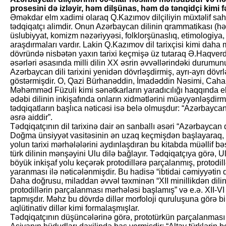
prosesini də izləyir, həm dilşünas, həm də tənqidçi kimi fə
Əməkdar elm xadimi olaraq Q.Kazımov dilçiliyin müxtəlif sah
tədqiqatçı alimdir. Onun Azərbaycan dilinin qrammatikası (h
üslubiyyat, komizm nəzəriyyəsi, folklorşünaslıq, etimologiya
araşdırmaları vardır. Lakin Q.Kazımov dil tarixçisi kimi daha m
dövründə nisbətən yaxın tarixi keçmişə üz tutaraq Ə.Haqv
əsərləri əsasında milli dilin XX əsrin əvvəllərindəki durumu
Azərbaycan dili tarixini yenidən dövrləşdirmiş, ayrı-ayrı dövrl
göstərmişdir. O, Qazi Bürhanəddin, İmadəddin Nəsimi, Cahan
Məhəmməd Füzuli kimi sənətkarların yaradıcılığı haqqında 
ədəbi dilinin inkişafında onların xidmətlərini müəyyənləşdir
tədqiqatların başlıca nəticəsi isə belə olmuşdur: “Azərbaycan
əsrə aiddir”.
Tədqiqatçının dil tarixinə dair ən sanballı əsəri “Azərbaycan d
Doğma ünsiyyət vasitəsinin ən uzaq keçmişdən başlayaraq, bi
yolun tarixi mərhələlərini aydınlaşdıran bu kitabda müəllif bə
türk dilinin mənşəyini Ulu dilə bağlayır. Tədqiqatçıya görə, Ul
böyük inkişaf yolu keçərək protodillərə parçalanmış, protodillər
yaranması ilə nəticələnmişdir. Bu hadisə “ibtidai cəmiyyətin
Daha doğrusu, miladdan əvvəl təxminən “XII minillikdən dilin
protodillərin parçalanması mərhələsi başlamış” və e.ə. XII-VI m
tapmışdır. Məhz bu dövrdə dillər morfoloji quruluşuna görə bir
aqlütinativ dillər kimi formalaşmışlar.
Tədqiqatçının düşüncələrinə görə, prototürkün parçalanması