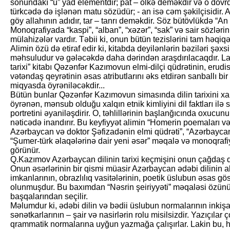
sonundakı “u” yad elementdir; pat – ölkə deməkdir və o döv
türkcədə də işlənən matu sözüdür; - an isə cəm şəkilçisidir. A
göy allahının adıdır, tar – tanrı deməkdir. Söz bütövlükdə “An
Monoqrafiyada “kaspi”, “al­ban”, “xəzər”, “sak” və sair sözləri
mülahizələr vardır. Təbii ki, onun bütün tezislərini tam həqiqə
Alimin özü də etiraf edir ki, kitabda deyilənlərin bəziləri şəx
məhsuludur və gələcəkdə daha dərindən araşdırılacaqdır. La
tarixi” kitabı Qəzənfər Kazımovun elmi-dilçi qüdrətinin, erudi
vətəndaş qeyrətinin əsas atributlarını əks etdirən sanballı b
miqyasda öyrəniləcəkdir...
Bütün bunlar Qəzənfər Kazımovun simasında dilin tarixini xalq
öyrənən, mənsub olduğu xalqın etnik kimliyini dil faktları ilə s
portretini əyaniləşdirir. O, təhlillərinin başlanğıcında oxucun
nəticədə inandırır. Bu keyfiyyət alimin “Homerin poemaları və
Azərbaycan və doktor Şəfizadənin elmi qüdrəti”, “Azərbaycan 
“Şumer-türk əlaqələrinə dair yeni əsər” məqalə və monoqra
görünür.
Q.Kazımov Azərbaycan dilinin tarixi keçmişini onun çağdaş du
Onun əsərlərinin bir qismi müasir Azərbaycan ədəbi dilinin ak
imkanlarının, obrazlılıq vasitələrinin, poetik üslubun əsas göst
olunmuşdur. Bu baxımdan “Nəsrin şeiriyyəti” məqaləsi özünü
başqalarından seçilir.
Məlumdur ki, ədəbi dilin və bədii üslubun normalarının inkiş
sənətkarlarının – şair və nasirlərin rolu misilsizdir. Yazıçılar
qrammatik normalarına uyğun yazmağa çalışırlar. Lakin bu, h