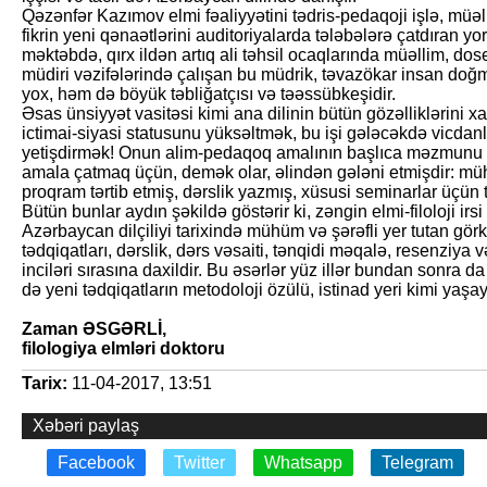
Qəzənfər Kazımov elmi fəaliyyətini tədris-pedaqoji işlə, müəll
fikrin yeni qənaətlərini auditoriyalarda tələbələrə çatdıran yoru
məktəbdə, qırx ildən artıq ali təhsil ocaqlarında müəllim, dose
müdiri vəzifələrində çalışan bu müdrik, təvazökar insan doğm
yox, həm də böyük təbliğatçısı və təəssübkeşidir.
Əsas ünsiyyət vasitəsi kimi ana dilinin bütün gözəlliklərini
ictimai-siyasi statusunu yüksəltmək, bu işi gələcəkdə vicdan
yetişdirmək! Onun alim-pedaqoq amalının başlıca məzmunu
amala çatmaq üçün, demək olar, əlindən gələni etmişdir: m
proqram tərtib etmiş, dərslik yazmış, xüsusi seminarlar üçün t
Bütün bunlar aydın şəkildə göstərir ki, zəngin elmi-filoloji i
Azərbaycan dilçiliyi tarixində mühüm və şərəfli yer tutan gör
tədqiqatları, dərslik, dərs vəsaiti, tənqidi məqalə, resenziya v
inciləri sırasına daxildir. Bu əsərlər yüz illər bundan sonra da 
də yeni tədqiqatların metodoloji özülü, istinad yeri kimi yaş
Zaman ƏSGƏRLİ,
filologiya elmləri doktoru
Tarix:
11-04-2017, 13:51
Xəbəri paylaş
Facebook
Twitter
Whatsapp
Telegram