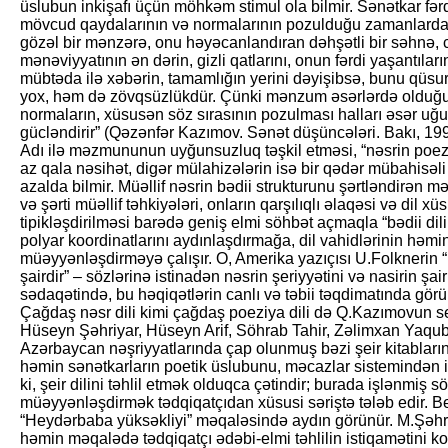
üslubun inkişafı üçün möhkəm stimul ola bilmir. Sənətkar fərdi
mövcud qaydalarının və normalarının pozulduğu zamanlarda y
gözəl bir mənzərə, onu həyəcanlandıran dəhşətli bir səhnə, 
mənəviyyatının ən dərin, gizli qatlarını, onun fərdi yaşantıları
mübtəda ilə xəbərin, tamamlığın yerini dəyişibsə, bunu qüsur
yox, həm də zövqsüzlükdür. Çünki mənzum əsərlərdə olduğu
normaların, xüsusən söz sırasının pozulması halları əsər uğu
gücləndirir” (Qəzənfər Kazımov. Sənət düşüncələri. Bakı, 199
Adı ilə məzmununun uyğunsuzluq təşkil etməsi, “nəsrin poeziy
az qala nəsihət, digər mülahizələrin isə bir qədər mübahisəl
azalda bilmir. Müəllif nəsrin bədii strukturunu şərtləndirən mən
və şərti müəllif təhkiyələri, onların qarşılıqlı əlaqəsi və dil xü
tipikləşdirilməsi barədə geniş elmi söhbət açmaq­la “bədii di
polyar koordinatlarını aydınlaşdırmağa, dil vahidlərinin həmin
müəyyənləşdirməyə çalışır. O, Amerika yazıçısı U.Folknerin 
şairdir” – sözlərinə istinadən nəsrin şeriyyətini və nasirin şair
sədaqətində, bu həqiqətlərin canlı və təbii təqdimatında görü
Çağdaş nəsr dili kimi çağdaş poeziya dili də Q.Kazımovun
Hüseyn Şəhriyar, Hüseyn Arif, Söhrab Tahir, Zəlimxan Yaqub k
Azərbaycan nəşriyyatlarında çap olunmuş bəzi şeir kitabları
həmin sənətkarların poetik üslubunu, məcazlar sistemindən is
ki, şeir dilini təhlil etmək olduqca çətindir; burada işlənmiş 
müəyyənləşdirmək tədqiqatçıdan xüsusi səriştə tələb edir. B
“Heydərbaba yüksəkliyi” məqaləsində aydın görünür. M.Şə
həmin məqalədə tədqiqatçı ədəbi-elmi təhlilin istiqamətini kon