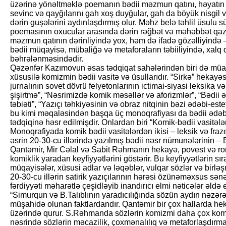
üzərinə yönəltməklə poemanın bədii məzmun qatını, həyatın bü
sevinc və qayğılarını gah xoş duy­ğular, gah da böyük nisgil v
dərin guşələrini aydınlaşdırmış olur. Məhz belə təhlil üsulu 
poemasının oxucular arasında dərin rəğbət və məhəbbət qaza
məzmun qatının dərinliyində yox, həm də ifadə gözəlliyində – di
bədii müqayisə, mübaliğə və metaforaların təbiiliyində, xalq 
bəhrələnməsindədir.
Qəzənfər Kazımovun əsas tədqiqat sahələrindən biri də müasi
xüsusilə komizmin bədii vasitə və üsullarıdır. “Sirkə” hekayə
jurnalının sovet dövrü felyetonlarının ictimai-siyasi leksika 
şişirtmə”, “Nəsrimizdə komik məsəllər və aforizmlər”, “Bədii
təbiəti”, “Yazıçı təhkiyəsinin və obraz nitqinin bəzi ədəbi-est
bu kimi məqaləsindən başqa üç monoqrafiyası da bədii ədəbiy
tədqiqinə həsr edilmişdir. Onlardan biri “Komik-bədii vasitələr
Monoqrafiyada komik bədii vasitələrdən ikisi – leksik və fraze
əsrin 20-30-cu illərində yazılmış bədii nəsr nümunələrinin –
Qantəmir, Mir Cəlal və Sabit Rəhmanın hekayə, povest və rom
komiklik yaradan keyfiy­yətlərini göstərir. Bu key­fiyyətlərin 
müqayisələr, xüsusi adlar və ləqəblər, vulqar sözlər və birlə
20-30-cu illərin satirik yazıçılarının hərəsi özünəməxsus sənə
fərdiyyəti məharətlə çeşidləyib inandırıcı elmi nəticələr əldə 
“Simurqun və B.Talıblının yaradıcılığında sözün aydın nəzə
müşahidə olunan faktlardandır. Qantəmir bir çox hallarda heka
üzərində qurur. S.Rəhmanda sözlərin komizmi daha çox komi
nəsrində sözlərin məcazilik, çoxmənalılıq və metaforlaşdırma 