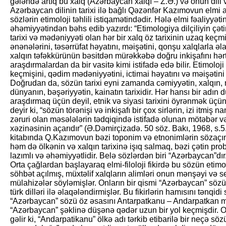
gələndə artıq bu xalq (Azərbaycan xalqı – Z.Ə.) və onun dili v
Azərbaycan dilinin tarixi ilə bağlı Qəzənfər Kazımovun elmi 
sözlərin etimoloji təhlili istiqamətindədir. Hələ elmi fəaliyyəti
əhəmiyyətindən bəhs edib yazırdı: “Etimologiya dilçiliyin çət
tarixi və mədəniyyəti olan hər bir xalq öz tarixinin uzaq keçm
ənənələrini, təsərrüfat həyatını, məişətini, qonşu xalqlarla
xalqın təfəkkürünün bəsitdən mürəkkəbə doğru inkişafını hərt
araşdırmalardan da bir vasitə kimi istifadə edə bilir. Etimoloj
keçmişini, qədim mədəniyyətini, ictimai həyatını və məişətin
Doğrudan da, sözün tarixi eyni zamanda cəmiyyətin, xalqın, mi
dünyanın, bəşəriyyətin, kainatın tarixidir. Hər hansı bir adın d
araşdırmaq üçün deyil, etnik və siyasi tarixini öyrənmək üçü
deyir ki, “sözün törənişi və inkişafı bir çox sirlərin, izi itmi
zəruri olan məsələlərin tədqiqində istifadə olunan mötəbər v
xəzinəsinin açarıdır” (Ə.Dəmirçizadə. 50 söz. Bakı, 1968, s.5
kitabında Q.Kazımovun bəzi toponim və etnonimlərin sözaçımı
həm də ölkənin və xalqın tarixinə işıq salmaq, bəzi çətin p
lazımlı və əhəmiyyətlidir. Belə sözlərdən biri “Azərbaycan”dır
Orta çağlardan başlayaraq elmi-filoloji fikirdə bu sözün etim
söhbət açılmış, müxtəlif xalqların alimləri onun mənşəyi və s
mülahizələr söyləmişlər. Onların bir qismi “Azərbaycan” sözün
türk dilləri ilə əlaqələndirmişlər. Bu fikirlərin hamısını tənqi
“Azərbaycan” sözü öz əsasını Antarpatkanu – Andarpatkan m
“Azərbaycan” şəklinə düşənə qədər uzun bir yol keçmişdir. 
gəlir ki, “Andarpatikanu” ölkə adı tərkib etibarilə bir neçə 