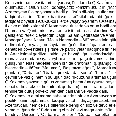
Komizmin bədii vasitələri ilə yanaşı, üsulları da Q.Kazımovun
olunmuşdur. Onun “Bədii ədəbiyyatda komizm üsulları” (“Maar
Azərbaycan filologiyasında bədii gülüşün dil-nitq üsullarının 
tədqiqat əsəridir. “Komik-bədii vasitələr” kitabında olduğu k
tədqiqat obyekti 1920-30-cu illərdə yaşayıb-yaratmış Azərbayc
fikir və mülahizələrini C.Məmmədquluzadə və onun bədii ənə
Rəhman və Qantəmirin əsərlərinə istinadən əsaslandırır. Bə
genişləndirərək, Seyfəddin Dağlı, Salam Qədirzadə və Anarın 
Monoqrafiyada Anarın “Molla Nəsrəddin – 66” povestinin gül
etdirmək üçün yazıçının faydalandığı üsullar kifayət qədər əha
cəhətdən povestdəki şişirtmə və parodiyalar haqqında fikirlə
ki, Anar ictimai geriliyə, ibtidailiyə, bayağılığa, istedadsızlı
mənəvi və mədəni-siyasi eybəcərliklərə qarşı dözümsüz, bidə
gülüşünün əsas hədəflərindən biri də qrafomanlıq, ştampçılıq, s
Nəsrəddin – 66”nın “Məlumat”, “Başımızın ağası”, “Maraqlı təd
planları”, “Xəbərlər”, “Biz tənqid edəndən sonra”, “Elanlar” 
çevrilir və yazıçı həmin gülüşün dadını-duzunu artırmaq üçün 
Q.Kazımov yazıçının gülüş yaratmaq bacarığını (yaxud həyat
sənətkarlıqla əks etdirə bilmək qüdrətini) həmin parodiyaların
təhlillərdə gülüş obyekti yenidən canlanır və yadda qalır.
Q.Kazımovun elmi maraq sahələrindən biri də Azərbaycan aş
poetik irsinin toplanması, tədqiqi və təhlilidir, aşığın əsərlə
Azərbaycan, həm də rus dillərində geniş ön söz və qeydlərlə 
yaradıcılığına dair 10-dan artıq elmi-kütləvi məqalənin müəllif
kəndi və Qurbani”, “Qurbani ənənələri”, “Qurbani sənətkarlığı