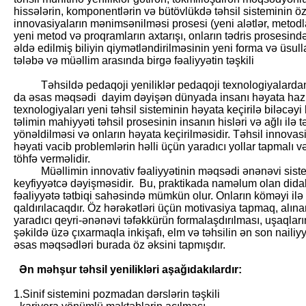
hissələrin, komponentlərin və bütövlükdə təhsil sisteminin ö
innovasiyaların mənimsənilməsi prosesi (yeni alətlər, metodlar
yeni metod və proqramların axtarışı, onların tədris prosesind
əldə edilmiş biliyin qiymətləndirilməsinin yeni forma və üsull
tələbə və müəllim arasında birgə fəaliyyətin təşkili
Təhsildə pedaqoji yeniliklər pedaqoji texnologiyalardan ist
da əsas məqsədi dayim dəyişən dünyada insanı həyata hazır
texnologiyaları yeni təhsil sisteminin həyata keçirilə biləcəyi 
təlimin mahiyyəti təhsil prosesinin insanın hisləri və ağlı il
yönəldilməsi və onların həyata keçirilməsidir. Təhsil innovas
həyati vacib problemlərin həlli üçün yaradıcı yollar tapmalı v
töhfə verməlidir.
Müəllimin innovativ fəaliyyətinin məqsədi ənənəvi siste
keyfiyyətcə dəyişməsidir. Bu, praktikada naməlum olan didak
fəaliyyətə tətbiqi sahəsində mümkün olur. Onların köməyi ilə
qaldırılacaqdır. Öz hərəkətləri üçün motivasiya tapmaq, alın
yaradıcı qeyri-ənənəvi təfəkkürün formalaşdırılması, uşaqları
şəkildə üzə çıxarmaqla inkişafı, elm və təhsilin ən son nailiyy
əsas məqsədləri burada öz əksini tapmışdır.
Ən məhşur təhsil yenilikləri aşağıdakılardır:
1.Sinif sistemini pozmadan dərslərin təşkili