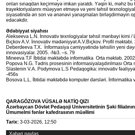
onları sınaqdan keçirməyə imkan yaratdı. Yəqin ki, məhz bu t
trayektoriyalarını müəyyən etməyə və yeni təhsil texnologiyal
siyasətində ən son və ənənəvi yanaşmaları birləşdirməyin o
edəcəkdir.
Ədəbiyyat siyahısı
Alekseeva L.N. İnnovativ texnlogiyalar təhsil mənbəyi kimi 
Bıçkov A.V. İnnovativ mədəniyyət A.V.Bıçkov. Profil məktəbi.
Deberdeeva T.X. İnformasiya cəmiyyətində təhsilin yeni dəy
innovasiyalar. 2005. -№3. –s. 79
Mineeva T.F İbtidai məktəbdə informatika Orta məktəb. 20
Popova N.G. Tədris prosesinin informasiyalaşdırılması Ort
Slastenin V.A. Podymova L.S Pedaqogika: innovativ fəaliyyə
-456s
Bosova L.L. İbtidai məktəbdə komputer dərsləri. İnformatika 
QARAGÖZOVA VÜSALƏ NATİQ QIZI
Azərbaycan Dövlət Pedaqoji Universitetinin Şəki filialının
Ümumelmi fənlər kafedrasının müəllimi
Tarix:
3-03-2026, 12:50
Xəbəri paylaş