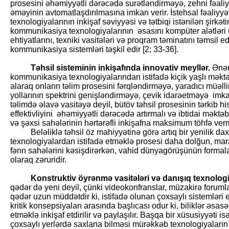
prosesini əhəmiyyətli dərəcədə surətləndirməyə, zehni fəaliy
əməyinin avtomatlaşdırılmasına imkan verir. İstehsal fəaliy
texnologiyalarının inkişaf səviyyəsi və tətbiqi istənilən şirkət
kommunikasiya texnologiyalarının əsasını kompüter alətləri
ehtiyatlarını, texniki vasitələri və proqram təminatını təmsil
kommunikasiya sistemləri təşkil edir [2; 33-36].
Təhsil sisteminin inkişafında innovativ meyllər.
Ənən
kommunikasiya texnologiyalarından istifadə kiçik yaşlı məktəb
alaraq onların təlim prosesini fərqləndirməyə, yaradıcı müəl
yollarının spektrini genişləndirməyə, çevik idarəetməyə imkan
təlimdə əlavə vasitəyə deyil, bütöv təhsil prosesinin tərkib h
effektivliyini əhəmiyyətli dərəcədə artırmalı və ibtidai məktəb
və şəxsi sahələrinin hərtərəfli inkişafna maksimum töhfə verm
Beləliklə təhsil öz mahiyyətinə görə artıq bir yenilik daxi
texnologiyalardan istifadə etməklə prosesi daha dolğun, mara
fənn sahələrini kəsişdirərkən, vahid dünyagörüşünün formal
olaraq zəruridir.
Konstruktiv öyrənmə vasitələri və danışıq texnologi
qədər də yeni deyil, çünki videokonfranslar, müzakirə forumla
qədər uzun müddətdir ki, istifadə olunan çoxsaylı sistemləri 
kritik konsepsiyaları arasında başlıcası odur ki, biliklər əsas
etməklə inkişaf etdirilir və paylaşılır. Başqa bir xüsusiyyəti i
çoxsaylı yerlərdə saxlana bilməsi mürəkkəb texnologiyaların