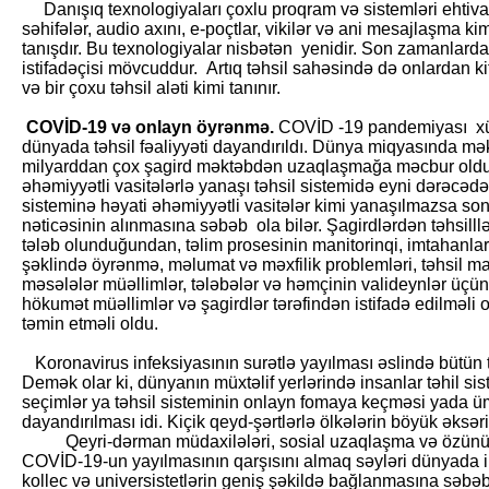
Danışıq texnologiyaları çoxlu proqram və sistemləri ehtiva e
səhifələr, audio axını, e-poçtlar, vikilər və ani mesajlaşma ki
tanışdır. Bu texnologiyalar nisbətən yenidir. Son zamanlarda 
istifadəçisi mövcuddur. Artıq təhsil sahəsində də onlardan k
və bir çoxu təhsil aləti kimi tanınır.
COVİD-19 və onlayn öyrənmə.
COVİD -19 pandemiyası xüs
dünyada təhsil fəaliyyəti dayandırıldı. Dünya miqyasında m
milyarddan çox şagird məktəbdən uzaqlaşmağa məcbur oldu.
əhəmiyyətli vasitələrlə yanaşı təhsil sistemidə eyni dərəcədə
sisteminə həyati əhəmiyyətli vasitələr kimi yanaşılmazsa s
nəticəsinin alınmasına səbəb ola bilər. Şagirdlərdən təhsill
tələb olunduğundan, təlim prosesinin manitorinqi, imtahanlar,
şəklində öyrənmə, məlumat və məxfilik problemləri, təhsil mat
məsələlər müəllimlər, tələbələr və həmçinin valideynlər üçü
hökumət müəllimlər və şagirdlər tərəfindən istifadə edilməli o
təmin etməli oldu.
Koronavirus infeksiyasının surətlə yayılması əslində bütün tə
Demək olar ki, dünyanın müxtəlif yerlərində insanlar təhil sis
seçimlər ya təhsil sisteminin onlayn fomaya keçməsi yada üm
dayandırılması idi. Kiçik qeyd-şərtlərlə ölkələrin böyük əksəri
Qeyri-dərman müdaxilələri, sosial uzaqlaşma və özünütəcrid
COVİD-19-un yayılmasının qarşısını almaq səyləri dünyada ib
kollec və universistetlərin geniş şəkildə bağlanmasına səbəb