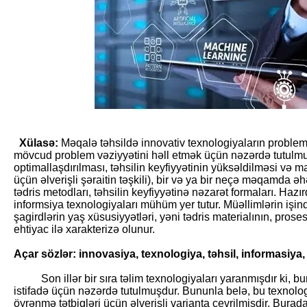
Xülasə:
Məqalə təhsildə innovativ texnologiyaların probleml
mövcud problem vəziyyətini həll etmək üçün nəzərdə tutulmuş 
optimallaşdırılması, təhsilin keyfiyyətinin yüksəldilməsi və
üçün əlverişli şəraitin təşkili), bir və ya bir neçə məqamda əh
tədris metodları, təhsilin keyfiyyətinə nəzarət formaları. Haz
informsiya texnologiyaları mühüm yer tutur. Müəllimlərin işind
şagirdlərin yaş xüsusiyyətləri, yəni tədris materialının, pros
ehtiyac ilə xarakterizə olunur.
Açar sözlər: innovasiya, texnologiya, təhsil, informasiy
Son illər bir sıra təlim texnologiyaları yaranmışdır ki, 
istifadə üçün nəzərdə tutulmuşdur. Bununla belə, bu texnolog
öyrənmə tətbiqləri üçün əlverişli varianta çevrilmişdir. Burada