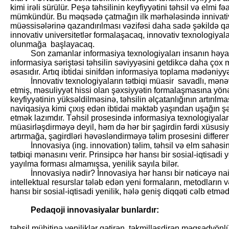
kimi irəli sürülür. Peşə təhsilinin keyfiyyətini təhsil və elmi fə
mümkündür. Bu məqsədə çatmağın ilk mərhələsində innivativ t
müəssisələrinə qazandırılması vəzifəsi daha sadə şəkildə qa
innovativ universitetlər formalaşacaq, innovativ texnologiyal
olunmağa başlayacaq.
Son zamanlar informasiya texnologiyaları insanın həyatı
informasiya səriştəsi təhsilin səviyyəsini getdikcə daha çox mü
əsasıdır. Artıq ibtidai sinifdən informasiya toplama mədəniyyə
İnnovativ texnologiyaların tətbiqi müasir savadlı, mənəviyy
etmiş, məsuliyyət hissi olan şəxsiyyətin formalaşmasına yönə
keyfiyyətinin yüksəldilməsinə, təhsilin əlçatanlığının artırı
naviqasiya kimi çıxış edən ibtidai məktəb yaşından uşağın şə
etmək lazımdır. Təhsil prosesində informasiya texnologiyalar
müasirləşdirməyə deyil, həm də hər bir şagirdin fərdi xüsusiy
artırmağa, şagirdləri həvəsləndirməyə təlim prosesini differ
İnnovasiya (ing. innovation) təlim, təhsil və elm sahəsin
tətbiqi mənasını verir. Prinsipcə hər hansı bir sosial-iqtisadi y
yayılma forması almamışsa, yenilik sayıla bilər.
İnnovasiya nədir? İnnovasiya hər hansı bir nəticəyə nail
intellektual resurslar tələb edən yeni formaların, metodların və
hansı bir sosial-iqtisadi yenilik, hələ geniş diqqəti cəlb etməd
Pedaqoji innovasiyalar bunlardır:
təhsil mühitinə yeniliklər gətirən, təkmilləşdirən məqsədyönlü