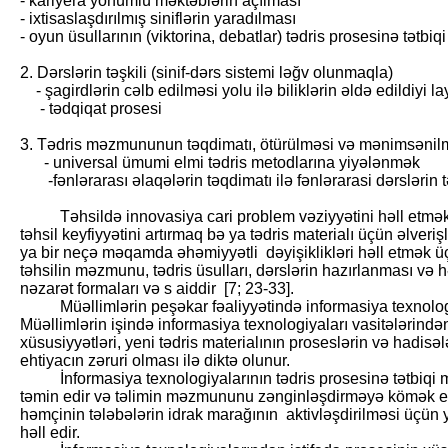
- kariyera yönümlü məktəblərin açılması
- ixtisaslaşdırılmış siniflərin yaradılması
- oyun üsullarının (viktorina, debatlar) tədris prosesinə tətbiqi
2. Dərslərin təşkili (sinif-dərs sistemi ləğv olunmaqla)
- şagirdlərin cəlb edilməsi yolu ilə biliklərin əldə edildiyi 
- tədqiqat prosesi
3. Tədris məzmununun təqdimatı, ötürülməsi və mənimsənil
- universal ümumi elmi tədris metodlarına yiyələnmək
-fənlərarası əlaqələrin təqdimatı ilə fənlərarasi dərslərin t
Təhsildə innovasiya cari problem vəziyyətini həll etmək (
təhsil keyfiyyətini artırmaq bə ya tədris materialı üçün əlverişl
ya bir neçə məqamda əhəmiyyətli dəyişiklikləri həll etmək ü
təhsilin məzmunu, tədris üsulları, dərslərin hazırlanması və h
nəzarət formaları və s aiddir [7; 23-33].
Müəllimlərin peşəkar fəaliyyətində informasiya texnologi
Müəllimlərin işində informasiya texnologiyaları vasitələrindən
xüsusiyyətləri, yeni tədris materialının proseslərin və hadis
ehtiyacın zəruri olması ilə diktə olunur.
İnformasiya texnologiyalarının tədris prosesinə tətbiqi müx
təmin edir və təlimin məzmununu zənginləşdirməyə kömək edir,
həmçinin tələbələrin idrak marağının aktivləşdirilməsi üçün y
həll edir.