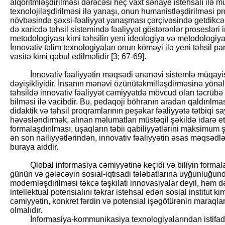
alqoritmləşdirilməsi dərəcəsi heç vaxt sənaye istehsalı ilə mü
texnolojiləşdirilməsi ilə yanaşı, onun humanistləşdirilməsi pr
növbəsində şəxsi-fəaliyyət yanaşması çərçivəsində getdikcə ge
də xaricdə təhsil sistemində fəaliyyət göstərənlər prosesləri 
metodologiyası kimi təhsilin yeni ideologiya və metodologiyas
İnnovativ təlim texnologiyaları onun köməyi ilə yeni təhsil pa
vasitə kimi qəbul edilməlidir [3; 67-69].
İnnovativ fəaliyyətin məqsədi ənənəvi sistemlə müqayisə
dəyişikliyidir. İnsanın mənəvi özünütəkmilləşdirməsinə yönəl
təhsildə innovativ fəaliyyət cəmiyyətdə mövcud olan təcrübə 
bilməsi ilə vacibdir. Bu, pedaqoji böhranın aradan qaldırılm
didaktik və təhsil proqramlarının peşəkar fəaliyyətə tətbiqi s
həvəsləndirmək, alınan məlumatları müstəqil şəkildə idarə e
formalaşdırılması, uşaqların təbii qabiliyyətlərini maksimum
ən son nailiyyətlərindən, innovativ fəaliyyətin əsas məqsədlər
buraya aiddir.
Qlobal informasiya cəmiyyətinə keçidi və biliyin formalaş
günün və gələcəyin sosial-iqtisadi tələbatlarına uyğunluğu
modernləşdirilməsi təkcə təşkilati innovasiyalar deyil, həm 
intellektual potensialını təkrar istehsal edən sosial institut ki
cəmiyyətin, konkret fərdin və potensial işəgötürənin maraqla
olmalıdır.
İnformasiya-kommunikasiya texnologiyalarından istifadə i