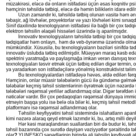
müzakirəsi, eləcə də onların istifadəsi üçün əsas koqnitiv psi
həmçinin təhsildə tətbiqi, eləcə də həmin biliklərin idarə edil
Uzun zamandır ki, təhsildə tətbiq olunan vasitə həm ənən
təbaşir, ağ lövhələr, proyektorlar və yazı lövhələri kimi sınaqd
Sinif daxilində texnologiyanın istifadəsi ilə bağlı bir çox təd
elektron təhsilin əlaqəli hissələri üzərində iş aparılmışdır.
İnnovativ texnologiyaların təhsildə tətbiqi bir çox tədqiq
tədqiqatlar həm onlayn, həm də veb-öyrənmə üzərində olma
mümkündür. Xüsusilə, bu texnologiyaların bəziləri sinifdə təd
innovativ üslubda tətbiq edilmişdir. Müəyyən maraq kəsb ed
spektrini yaratmağa və paylaşmağa imkan verən danışıq texno
texnologiyaları təsvir etmək üçün tətbiq edilən digər termin,
ya yaradarkən son istifadəçilərə yönəlmiş konstruktivist təlim 
Bu texnologiyalardan istifadəyə həvəs, əldə edilən fərqli
Həmçinin, onlar müasir tələbələrin gücü ilə gündəmə gəlmək e
tələbələr keçmiş təhsil sistemlərinin öyrətmək üçün nəzərdə 
tələbələri rəqəmsal yerlilər adlandırmaq olar. Digər tərəfdən 
nəticələr vardır. Bir çox pedaqoqları rəqəmsal dünyaya immi
etməyin başqa yolu isə belə ola bilər ki, keçmiş təhsil metod
platformanı isə rəqəmsal adlandırmaq olar.
Təhsilin keyfiyyətini təhsil sistemində islahatların apa
kimi nəzərə alaraq qeyd etmək lazımdır ki, bu, artıq milli deyi
Hər kəsi maraqlandıran suallardan biri də budur ki, təhs
təhsil bazarında çox surətlə dəyişən vəziyyətlər şəraitində tə
olar
?
YUNESKO
sənədlərinin birində ali təhsilin keyfiyyəti a