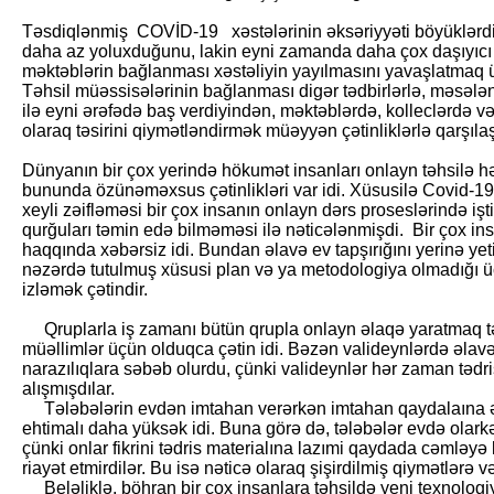
Təsdiqlənmiş COVİD-19 xəstələrinin əksəriyyəti böyüklərdir.
daha az yoluxduğunu, lakin eyni zamanda daha çox daşıyıcı o
məktəblərin bağlanması xəstəliyin yayılmasını yavaşlatmaq üç
Təhsil müəssisələrinin bağlanması digər tədbirlərlə, məsələn
ilə eyni ərəfədə baş verdiyindən, məktəblərdə, kolleclərdə v
olaraq təsirini qiymətləndirmək müəyyən çətinliklərlə qarşılaş
Dünyanın bir çox yerində hökumət insanları onlayn təhsilə hə
bununda özünəməxsus çətinlikləri var idi. Xüsusilə Covid-1
xeyli zəifləməsi bir çox insanın onlayn dərs proseslərində işt
qurğuları təmin edə bilməməsi ilə nəticələnmişdi. Bir çox ins
haqqında xəbərsiz idi. Bundan əlavə ev tapşırığını yerinə 
nəzərdə tutulmuş xüsusi plan və ya metodologiya olmadığı üç
izləmək çətindir.
Qruplarla iş zamanı bütün qrupla onlayn əlaqə yaratmaq tə
müəllimlər üçün olduqca çətin idi. Bəzən valideynlərdə əlavə
narazılıqlara səbəb olurdu, çünki valideynlər hər zaman tədri
alışmışdılar.
Tələbələrin evdən imtahan verərkən imtahan qaydalaına ə
ehtimalı daha yüksək idi. Buna görə də, tələbələr evdə olarkə
çünki onlar fikrini tədris materialına lazımi qaydada cəmləy
riayət etmirdilər. Bu isə nəticə olaraq şişirdilmiş qiymətlərə
Beləliklə, böhran bir çox insanlara təhsildə yeni texnolog