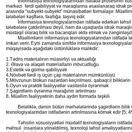
İnformasiya texnologiyalarından istifadə prosesinin xüsusi
mərkəzi fərdi qabiliyyət və maraqlarına əsaslanaraq idrak pr
arasında “subyekt-subyekt” münasibətləri formalaşır. Müəllim 
tələbələri kəşflərə, fəallığa təşviq edir.
İnformasiya texnologiyalarından istifadə edərkən təhsil 
tələbələrə çatdırılması deyil, həm də uşaqlarda idrak maraql
müstəqil olaraq bilik və bacarıqları əldə etmək və zənginləşdi
Müəllimlərin informasiya texnologiyalarından istifadə tə
imkan verir. Eyni zamanda sinifdə informasiya texnologiyaları
müqayisədə aşağıdakı üstünlüklərə malikdir:
1.Tədris materialının müasirliyi və aktuallığı
2. Əlavə və əlaqəli materialların mövcudluğu
3.Estetik və görmə qabiliyyəti
4.Növbəti fərdi iş üçün çap materialının mümkünlüyü
5.Mövzunun blokun nəzərdən keçirilməsi, qabaqcıl biliklər
6.Oyun və praktik fəaliyyətlər vasitəsilə öyrənmək
7.Şagirdlərin öyrənmə marağının artırılması
8. Müəllim fəaliyyətinin daha aydın formada təşkili
Beləliklə, dərsin bütün mərhələlərində şagirdlərin bilik və
texnologiyalarından istifadənin artırılmasına kömək edir [5; 4
Təhsilin xüsusiyyətləri müxtəlif texnologiyaların istifadəs
məhsul insanlara yönəldilmiş, texnoloji təhsil əməliyyatların