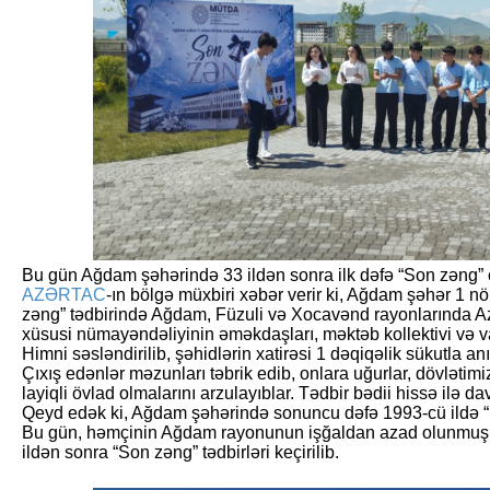
Bu gün Ağdam şəhərində 33 ildən sonra ilk dəfə “Son zəng” ç
AZƏRTAC
-ın bölgə müxbiri xəbər verir ki, Ağdam şəhər 1 n
zəng” tədbirində Ağdam, Füzuli və Xocavənd rayonlarında A
xüsusi nümayəndəliyinin əməkdaşları, məktəb kollektivi və va
Himni səsləndirilib, şəhidlərin xatirəsi 1 dəqiqəlik sükutla anı
Çıxış edənlər məzunları təbrik edib, onlara uğurlar, dövlətimi
layiqli övlad olmalarını arzulayıblar. Tədbir bədii hissə ilə d
Qeyd edək ki, Ağdam şəhərində sonuncu dəfə 1993-cü ildə “
Bu gün, həmçinin Ağdam rayonunun işğaldan azad olunmuş Xı
ildən sonra “Son zəng” tədbirləri keçirilib.