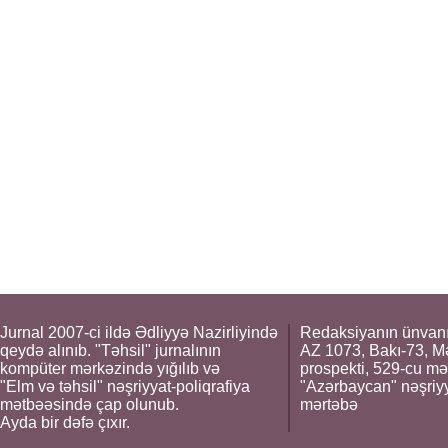
Jurnal 2007-ci ildə Ədliyyə Nazirliyində
Redaksiyanın ünvanı
qeydə alınıb. "Təhsil" jurnalının
AZ 1073, Bakı-73, M
kompüter mərkəzində yığılıb və
prospekti, 529-cu mə
"Elm və təhsil" nəşriyyat-poliqrafiya
"Azərbaycan" nəşriyya
mətbəəsində çap olunub.
mərtəbə
Ayda bir dəfə çıxır.