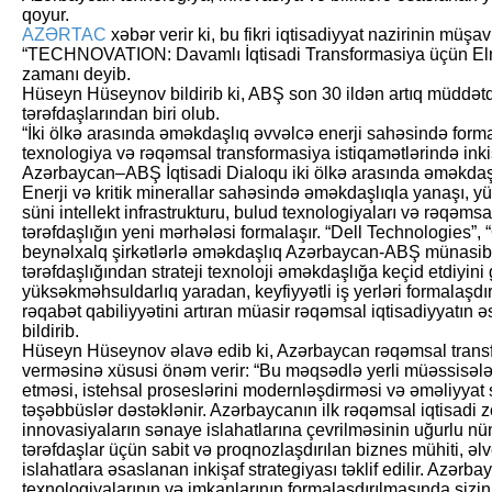
qoyur.
AZƏRTAC
xəbər verir ki, bu fikri iqtisadiyyat nazirinin mü
“TECHNOVATION: Davamlı İqtisadi Transformasiya üçün Elm 
zamanı deyib.
Hüseyn Hüseynov bildirib ki, ABŞ son 30 ildən artıq müddətdə
tərəfdaşlarından biri olub.
“İki ölkə arasında əməkdaşlıq əvvəlcə enerji sahəsində forma
texnologiya və rəqəmsal transformasiya istiqamətlərində inkiş
Azərbaycan–ABŞ İqtisadi Dialoqu iki ölkə arasında əməkdaşl
Enerji və kritik minerallar sahəsində əməkdaşlıqla yanaşı, 
süni intellekt infrastrukturu, bulud texnologiyaları və rəqəms
tərəfdaşlığın yeni mərhələsi formalaşır. “Dell Technologies”, 
beynəlxalq şirkətlərlə əməkdaşlıq Azərbaycan-ABŞ münasibət
tərəfdaşlığından strateji texnoloji əməkdaşlığa keçid etdiyini
yüksəkməhsuldarlıq yaradan, keyfiyyətli iş yerləri formalaşdır
rəqabət qabiliyyətini artıran müasir rəqəmsal iqtisadiyyatın 
bildirib.
Hüseyn Hüseynov əlavə edib ki, Azərbaycan rəqəmsal transf
verməsinə xüsusi önəm verir: “Bu məqsədlə yerli müəssisələri
etməsi, istehsal proseslərini modernləşdirməsi və əməliyyat s
təşəbbüslər dəstəklənir. Azərbaycanın ilk rəqəmsal iqtisadi z
innovasiyaların sənaye islahatlarına çevrilməsinin uğurlu nü
tərəfdaşlar üçün sabit və proqnozlaşdırılan biznes mühiti, əlve
islahatlara əsaslanan inkişaf strategiyası təklif edilir. Azərb
texnologiyalarının və imkanlarının formalaşdırılmasında sizin