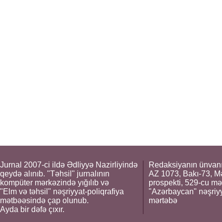
Jurnal 2007-ci ildə Ədliyyə Nazirliyində
Redaksiyanın ünvanı
qeydə alınıb. "Təhsil" jurnalının
AZ 1073, Bakı-73, M
kompüter mərkəzində yığılıb və
prospekti, 529-cu mə
"Elm və təhsil" nəşriyyat-poliqrafiya
"Azərbaycan" nəşriyya
mətbəəsində çap olunub.
mərtəbə
Ayda bir dəfə çıxır.