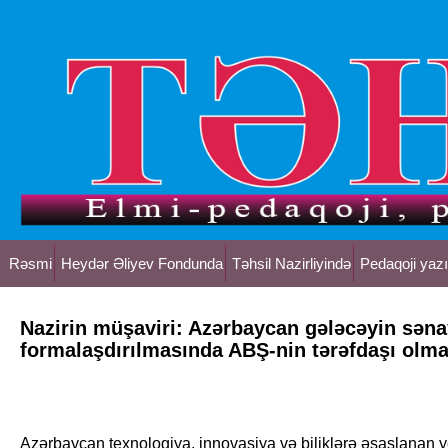
Rəsmi
Heydər Əliyev Fondunda
Təhsil Nazirliyində
Pedaqoji yazı
Nazirin müşaviri: Azərbaycan gələcəyin səna
formalaşdırılmasında ABŞ-nin tərəfdaşı olma
Azərbaycan texnologiya, innovasiya və biliklərə əsaslanan y