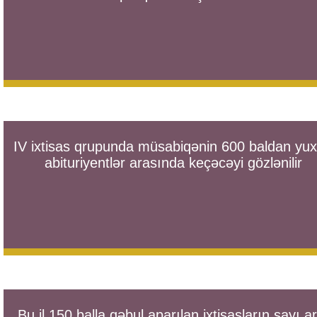
IV ixtisas qrupunda müsabiqənin 600 baldan yux
abituriyentlər arasında keçəcəyi gözlənilir
Bu il 150 balla qəbul aparılan ixtisasların sayı a