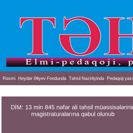
Rəsmi
Heydər Əliyev Fondunda
Təhsil Nazirliyində
Pedaqoji yazı
DİM: 13 min 845 nəfər ali təhsil müəssisələrini
magistraturalarına qəbul olunub