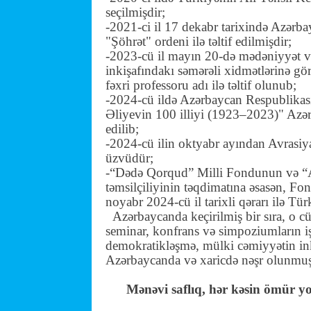
seçilmişdir;
-2021-ci il 17 dekabr tarixində Azərba
"Şöhrət" ordeni ilə təltif edilmişdir;
-2023-cü il mayın 20-də mədəniyyət və 
inkişafındakı səmərəli xidmətlərinə g
fəxri professoru adı ilə təltif olunub;
-2024-cü ildə Azərbaycan Respublikas
Əliyevin 100 illiyi (1923–2023)" Azərb
edilib;
-2024-cü ilin oktyabr ayından Avrasiy
üzvüdür;
-“Dədə Qorqud” Milli Fondunun və “A
təmsilçiliyinin təqdimatına əsasən, Fo
noyabr 2024-cü il tarixli qərarı ilə Tür
Azərbaycanda keçirilmiş bir sıra, o c
seminar, konfrans və simpoziumların iş
demokratikləşmə, mülki cəmiyyətin inkiş
Azərbaycanda və xaricdə nəşr olunmuş 
Mənəvi saflıq, hər kəsin ömür y