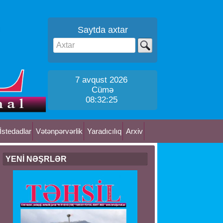
Saytda axtar
7 avqust 2026
Cümə
08:32:26
İstedadlar
Vətənpərvərlik
Yaradıcılıq
Arxiv
YENİ NƏŞRLƏR