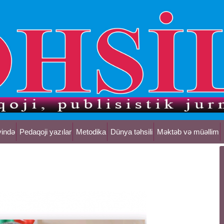
yində
Pedaqoji yazılar
Metodika
Dünya təhsili
Məktəb və müəllim