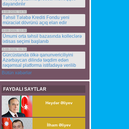
dayandırılır
3-08-2026, 14:30
Təhsil Tələbə Krediti Fondu yeni
müraciət dövrünü açıq elan edir
3-08-2026, 12:30
Ümumi orta təhsil bazasında kolleclərə
ixtisas seçimi başlanıb
3-08-2026, 09:30
Gürcüstanda ölkə qanunvericiliyini
Azərbaycan dilində təqdim edən
rəqəmsal platforma istifadəyə verilib
Bütün xəbərlər
FAYDALI SAYTLAR
Heydər Əliyev
İlham Əliyev