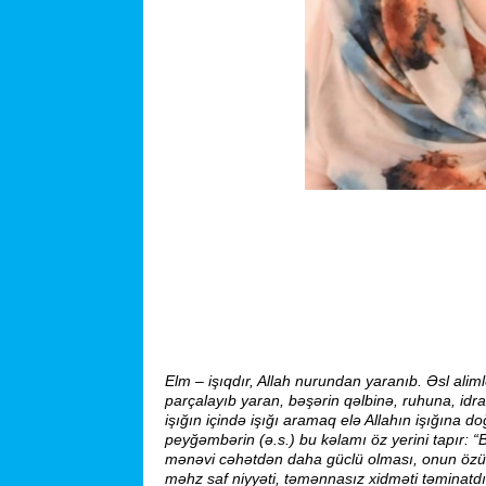
Zulfiyyə 
Respublikanın 
ADPU ETM-nin
Akad.M.Mehdizad
Elm – işıqdır, Allah nurundan yaranıb. Əsl alim
parçalayıb yaran, bəşərin qəlbinə, ruhuna, idra
işığın içində işığı aramaq elə Allahın işığın
peyğəmbərin (ə.s.) bu kəlamı öz yerini tapır: “B
mənəvi cəhətdən daha güclü olması, onun özü
məhz saf niyyəti, təmənnasız xidməti təminatdı