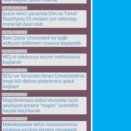
3-08-2026, 18:00
İyulun ikinci yarısında Elm və Təhsil
Nazirliyinə 53 mindən çox vətəndaş
müraciəti daxil olub
3-08-2026, 17:30
Bakı Qızlar Universiteti ilə bağlı
aidiyyəti tədbirlərin icrasına başlanılıb
3-08-2026, 16:33
MİQ-in vakansiya seçimi mərhələsinə
başlanılır
3-08-2026, 16:15
BDU və Yerusəlim İbrani Universitetinin
birgə ikili diplom proqramına qəbul
başlayır
3-08-2026, 15:30
Magistraturaya qəbul olunanlar üçün
qeydiyyat prosesi “mygov” üzərindən
həyata keçiriləcək
3-08-2026, 15:00
Məktəbəqədər təhsil müəssisələrinə
növbəyə yazılma prosesi müvəqqəti