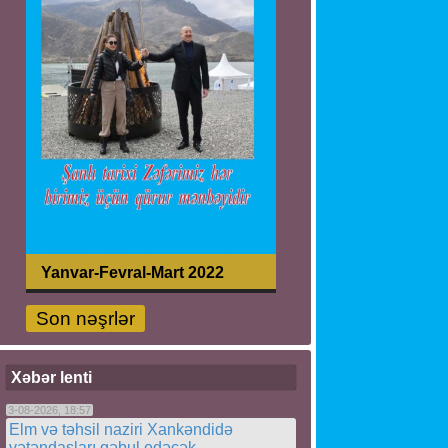
Yanvar-Fevral-Mart 2022
Son nəşrlər
Xəbər lenti
3-08-2026, 18:57
Elm və təhsil naziri Xankəndidə
vətəndaşları qəbul edəcək