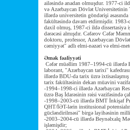
ailəsində anadan olmuşdur. 1977-ci ild
və
Azərbaycan Dövlət Universitetinin
illərdə universitetin göndərişi əsasında 
fakültəsində davam etdirmişdir. 1983-
daxil olmuş, 1987-ci ildə dissertasiya 
dərəcəsi almışdır. Cəfərov Cəfər Məm
doktoru
,
professor
,
Azərbaycan Dövlət 
cəmiyyət
" adlı elmi-nəzəri və elmi-me
Əmək fəaliyyəti
Cəfər müəllim 1987–1994-cü illərdə Ba
laborant, "Azərbaycan tarixi" kafedra
illərdə BDU-da tarix üzrə ixtisaslaşmı
tarix fakültəsinin dekan müavini vəzifə
-1994–1998-ci illərdə
Azərbaycan Resp
üzrə Baş İdarəsinin rəisi vəzifəsində ça
-1998–2003-cü illərdə BMT İnkişaf P
QHT/İƏT-lərin institusional potensialı
gücləndirilməsi" birgə layihəsinin mil
-2003–2004-cü illərdə Beynəlxalq Mə
işləmişdir;