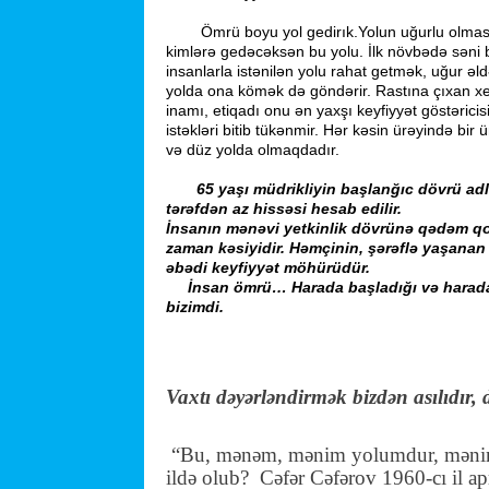
Ömrü boyu yol gedirık.Yolun uğurlu olması i
kimlərə gedəcəksən bu yolu. İlk növbədə səni 
insanlarla istənilən yolu rahat getmək, uğur 
yolda ona kömək də göndərir. Rastına çıxan xeyir
inamı, etiqadı onu ən yaxşı keyfiyyət göstəricis
istəkləri bitib tükənmir. Hər kəsin ürəyində bi
və düz yolda olmaqdadır.
65 yaşı müdrikliyin başlanğıc dövrü adland
tərəfdən az hissəsi hesab edilir.
İnsanın mənəvi yetkinlik dövrünə qədəm qo
zaman kəsiyidir. Həmçinin, şərəflə yaşanan
əbədi keyfiyyət möhürüdür.
İnsan ömrü… Harada başladığı və harada bi
bizimdi.
Vaxtı dəyərləndirmək bizdən asılıdır,
“Bu, mənəm, mənim yolumdur, mənim
ildə olub? Cəfər Cəfərov 1960-cı il a