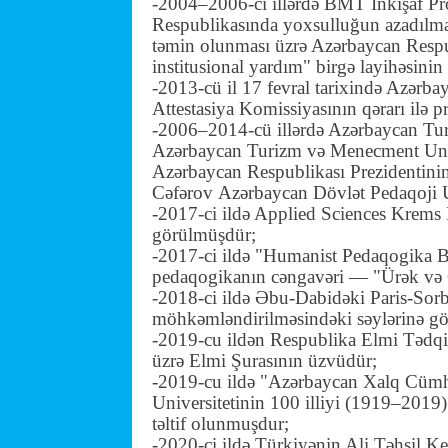
-2004–2006-cı illərdə BMT İnkişaf P
Respublikasında yoxsulluğun azadılmas
təmin olunması üzrə Azərbaycan Respu
institusional yardım" birgə layihəsini
-2013-cü il 17 fevral tarixində Azərba
Attestasiya Komissiyasının qərarı ilə
p
-2006–2014-cü illərdə Azərbaycan Turi
Azərbaycan Turizm və Menecment Univer
Azərbaycan Respublikası Prezidentinin 
Cəfərov
Azərbaycan Dövlət Pedaqoji U
-2017-ci ildə Applied Sciences Krems 
görülmüşdür;
-2017-ci ildə "Humanist Pedaqogika B
pedaqogikanın cəngavəri — "Ürək və Qu
-2018-ci ildə
Əbu-Dabidəki
Paris-Sorb
möhkəmləndirilməsindəki səylərinə gör
-2019-cu ildən Respublika Elmi Tədqiq
üzrə Elmi Şurasının üzvüdür;
-2019-cu ildə "Azərbaycan Xalq Cümhu
Universitetinin 100 illiyi (1919–2019
təltif olunmuşdur;
-2020-ci ildə Türkiyənin Ali Təhsil Ke