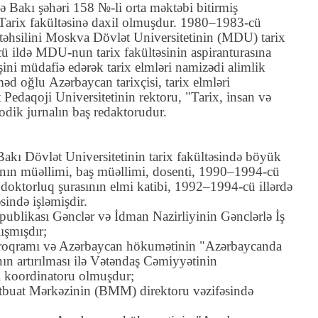
ə Bakı şəhəri 158 №-li orta məktəbi bitirmiş
Tarix fakültəsinə daxil olmuşdur. 1980–1983-cü
təhsilini
Moskva Dövlət Universitetinin
(MDU) tarix
cü ildə MDU-nun tarix fakültəsinin
aspiranturasına
işini müdafiə edərək tarix elmləri namizədi alimlik
məd oğlu Azərbaycan tarixçisi,
tarix elmləri
Pedaqoji Universitetinin
rektoru, "
Tarix, insan və
todik jurnalın baş redaktorudur.
kı Dövlət Universitetinin tarix fakültəsində böyük
sının müəllimi, baş müəllimi, dosenti, 1990–1994-cü
ş doktorluq şurasının elmi katibi, 1992–1994-cü illərdə
sində işləmişdir.
ublikası Gənclər və İdman Nazirliyinin
Gənclərlə İş
lışmışdır;
roqramı və Azərbaycan hökumətinin "Azərbaycanda
nın artırılması ilə Vətəndaş Cəmiyyətinin
li koordinatoru olmuşdur;
tbuat Mərkəzinin (BMM) direktoru vəzifəsində