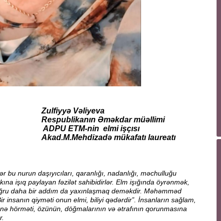
Vəliyeva
Əməkdar müəllimi
 elmi işçısı
ə mükafatı laureatı
lər bu nurun daşıyıcıları, qaranlığı, nadanlığı, məchulluğu
kına işıq paylayan fəzilət sahibidirlər. Elm işığında öyrənmək,
a doğru daha bir addım da yaxınlaşmaq deməkdir. Məhəmməd
ir insanın qiyməti onun elmi, biliyi qədərdir”. İnsanların sağlam,
nə hörməti, özünün, döğmalarının və ətrafının qorunmasına
r.