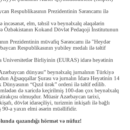
ycan Respublikasının Prezidentinin Sərəncamı ilə
incəsənət, elm, təhsil və beynəlxalq əlaqələrin
örə Özbəkistanın Kokand Dövlət Pedaqoji İnstitutunun
ının Prezidentinin müvafiq Sərəncamı ilə "Heydər
aycan Respublikasının yubiley medalı ilə təltif
a Universitetlər Birliyinin (EURAS) idarə heyətinin
zərbaycan dünyası” beynəlxalq jurnalının Türkiyə
ndun Ağsaqqallar Şurası və jurnalın İdarə Heyətinin 14
k Dünyasının “Qızıl ürək” ordeni ilə təltif edilib.
ümlədən də xaricdə keçirilmiş 100-dən çox beynəlxalq
tirakçısı olmuşdur. Müasir Azərbaycan tarixi,
afı, dövlət idarəçiliyi, turizmin inkişafı ilə bağlı
90-a yaxın elmi əsərin müəllifidir.
olunda qazandığı hörmət və nüfuz!