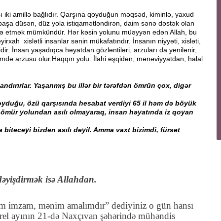
ki amillə bağlıdır. Qarşına qoyduğun məqsəd, kiminlə, yaxud
başa düsən, düz yola istiqamətləndirən, daim sənə dəstək olan
əldə etmək mümkündür. Hər kəsin yolunu müəyyən edən Allah, bu
xah xislətli insanlar sənin mükafatındır. İnsanın niyyəti, xisləti,
idir. İnsan yaşadıqca həyatdan gözləntiləri, arzuları da yenilənir,
r ümdə arzusu olur.Haqqın yolu: İlahi eşqidən, mənəviyyatdan, halal
ırırlar. Yaşanmış bu illər bir tərəfdən ömrün çox, digər
yduğu, özü qarşısında hesabat verdiyi 65 il həm də böyük
 ömür yolundan asılı olmayaraq, insan həyatında iz qoyan
təcəyi bizdən asılı deyil. Amma vaxt bizimdi, fürsət
 dəyişdirmək isə Allahdan.
 imzam, mənim amalımdır” dediyiniz o gün hansı
prel ayının 21-də Naxçıvan şəhərində mühəndis