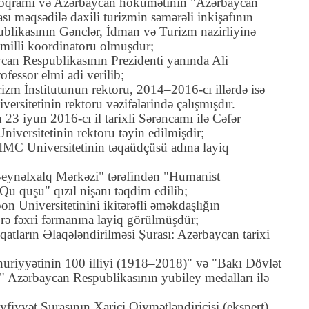
roqramı və Azərbaycan hökumətinin "Azərbaycan
ı məqsədilə daxili turizmin səmərəli inkişafının
blikasının Gənclər, İdman və Turizm nazirliyinə
n milli koordinatoru olmuşdur;
ycan Respublikasının Prezidenti yanında Ali
rofessor
elmi adi verilib;
zm İnstitutunun rektoru, 2014–2016-cı illərdə isə
sitetinin rektoru vəzifələrində çalışmışdır.
23 iyun 2016-cı il tarixli Sərəncamı ilə Cəfər
niversitetinin
rektoru təyin edilmişdir;
IMC Universitetinin təqaüdçüsü adına layiq
eynəlxalq Mərkəzi" tərəfindən "Humanist
 quşu" qızıl nişanı təqdim edilib;
on Universitetinini ikitərəfli əməkdaşlığın
ə fəxri fərmanına layiq görülmüşdür;
atların Əlaqələndirilməsi Şurası: Azərbaycan tarixi
riyyətinin 100 illiyi (1918–2018)" və "Bakı Dövlət
)" Azərbaycan Respublikasının yubiley medalları ilə
yfiyyət Şurasının Xarici Qiymətləndiricisi (ekspert)