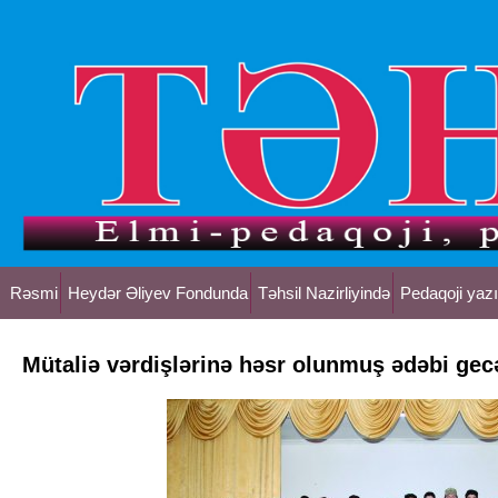
Rəsmi
Heydər Əliyev Fondunda
Təhsil Nazirliyində
Pedaqoji yazı
Mütaliə vərdişlərinə həsr olunmuş ədəbi gec