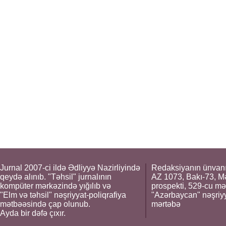
Jurnal 2007-ci ildə Ədliyyə Nazirliyində
Redaksiyanın ünvanı
qeydə alınıb. "Təhsil" jurnalının
AZ 1073, Bakı-73, M
kompüter mərkəzində yığılıb və
prospekti, 529-cu mə
"Elm və təhsil" nəşriyyat-poliqrafiya
"Azərbaycan" nəşriyya
mətbəəsində çap olunub.
mərtəbə
Ayda bir dəfə çıxır.