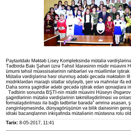
Paytaxtdakı Məktəb Lisey Kompleksində mütaliə vərdişlərinə
Tədbirdə Bakı Şəhəri üzrə Təhsil İdarəsinin müdir müavini 
ümumi təhsil müəssisələrinin rəhbərləri və müəllimlər iştirak 
Mütaliə vərdişlərinə həsr olunmuş ədəbi gecədə məktəbin III si
müdriklərdən maraqlı sitatlar söyləyib, şeir və mahnılar ifa ed
Daha sonra şagirdlər ədəbi gecədə iştirak edən qonaqlara int
Tədbirin sonunda BŞTİ-nin müdir müavini Hüseyn Əsgərov T
şagirdlərinin mütaliə vərdişlərinin təkmilləşdirilməsi və onl
formalaşdırılması ilə bağlı tədbirlər barədə” əmrinə əsasən, 
zənginləşməsində, dünyagörüşünün və bilik dairəsinin geni
idraki bacarıqlarının inkişafında mütaliənin müstəsna rolu old
Tarix:
8-05-2017, 11:41