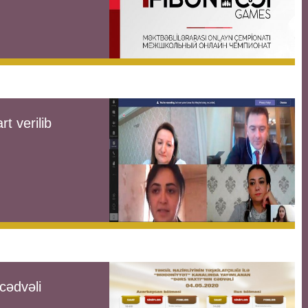
t verilib
cədvəli