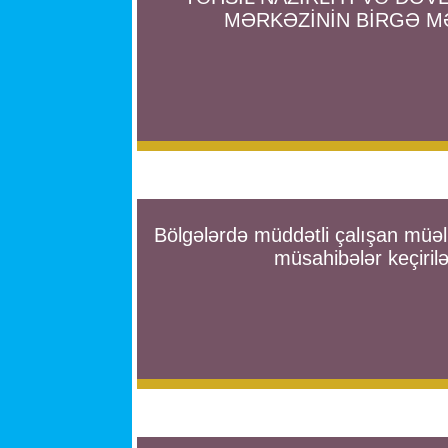
MƏRKƏZİNİN BİRGƏ M
Bölgələrdə müddətli çalışan müəl
müsahibələr keçiril