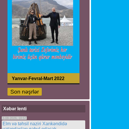
Yanvar-Fevral-Mart 2022
Son nəşrlər
Xəbər lenti
3-08-2026, 18:57
Elm və təhsil naziri Xankəndidə
vətəndaşları qəbul edəcək