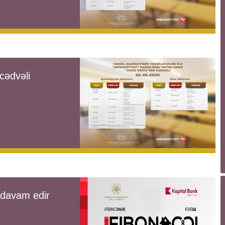
cədvəli
r davam edir