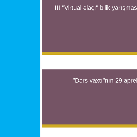
III "Virtual əlaçı" bilik yarışmas
"Dərs vaxtı"nın 29 aprel