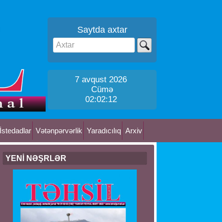
Saytda axtar
7 avqust 2026
Cümə
02:02:12
İstedadlar
Vətənpərvərlik
Yaradıcılıq
Arxiv
YENİ NƏŞRLƏR