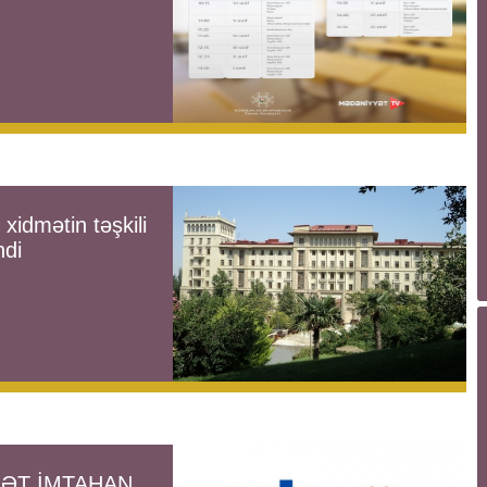
 xidmətin təşkili
ndi
LƏT İMTAHAN