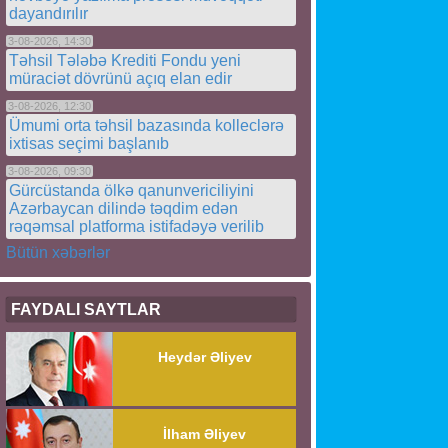
dayandırılır
3-08-2026, 14:30
Təhsil Tələbə Krediti Fondu yeni
müraciət dövrünü açıq elan edir
3-08-2026, 12:30
Ümumi orta təhsil bazasında kolleclərə
ixtisas seçimi başlanıb
3-08-2026, 09:30
Gürcüstanda ölkə qanunvericiliyini
Azərbaycan dilində təqdim edən
rəqəmsal platforma istifadəyə verilib
Bütün xəbərlər
FAYDALI SAYTLAR
Heydər Əliyev
İlham Əliyev