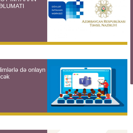
ƏLUMATI
limlərlə də onlayn
əcək