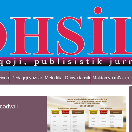
yində
Pedaqoji yazılar
Metodika
Dünya təhsili
Məktəb və müəllim
cədvəli