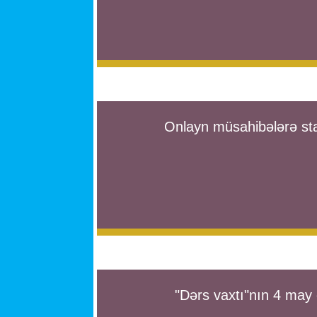
Onlayn müsahibələrə star
"Dərs vaxtı"nın 4 may 