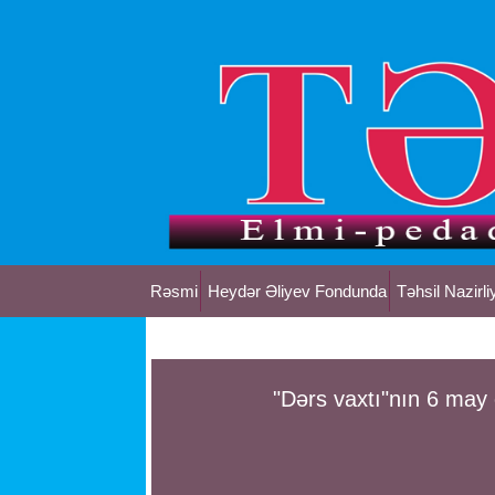
Rəsmi
Heydər Əliyev Fondunda
Təhsil Nazirli
"Dərs vaxtı"nın 6 may 