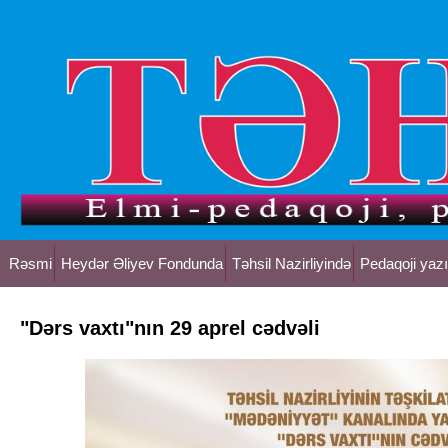
Rəsmi
Heydər Əliyev Fondunda
Təhsil Nazirliyində
Pedaqoji yazı
"Dərs vaxtı"nın 29 aprel cədvəli