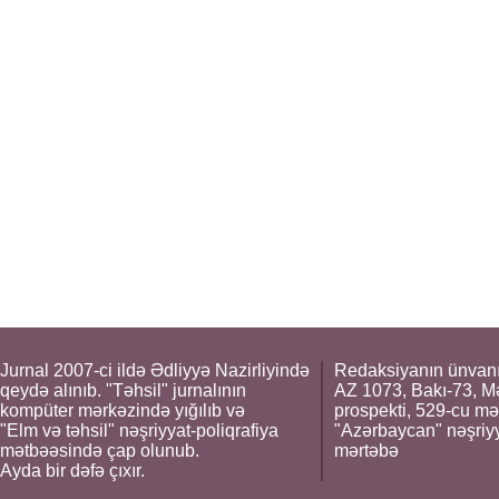
Jurnal 2007-ci ildə Ədliyyə Nazirliyində
Redaksiyanın ünvanı
qeydə alınıb. "Təhsil" jurnalının
AZ 1073, Bakı-73, M
kompüter mərkəzində yığılıb və
prospekti, 529-cu mə
"Elm və təhsil" nəşriyyat-poliqrafiya
"Azərbaycan" nəşriyya
mətbəəsində çap olunub.
mərtəbə
Ayda bir dəfə çıxır.