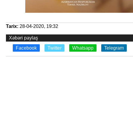
Tarix:
28-04-2020, 19:32
Xəbəri paylaş
Facebook
Twitter
Whatsapp
Telegram