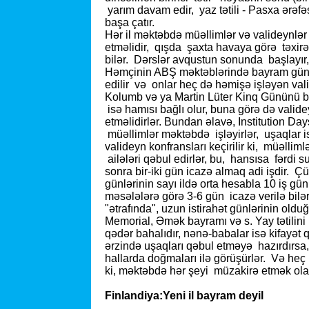
yarım davam edir, yaz tətili - Pasxa ərəfəsi
başa çatır.
Hər il məktəbdə müəllimlər və valideynlər
etməlidir, qışda şaxta havaya görə təxirə
bilər. Dərslər avqustun sonunda başlayır
Həmçinin ABŞ məktəblərində bayram günlə
edilir və onlar heç də həmişə işləyən va
Kolumb və ya Martin Lüter Kinq Gününü bir
isə hamısı bağlı olur, buna görə də validey
etməlidirlər. Bundan əlavə, Institution Day
müəllimlər məktəbdə işləyirlər, uşaqlar 
valideyn konfransları keçirilir ki, müəllim
ailələri qəbul edirlər, bu, hansısa fərdi 
sonra bir-iki gün icazə almaq adi işdir. Ç
günlərinin sayı ildə orta hesabla 10 iş g
məsələlərə görə 3-6 gün icazə verilə bil
"ətrafında", uzun istirahət günlərinin old
Memorial, Əmək bayramı və s. Yay tətilini u
qədər bahalıdır, nənə-babalar isə kifayət 
ərzində uşaqları qəbul etməyə hazırdırsa,
hallarda doğmaları ilə görüşürlər. Və heç 
ki, məktəbdə hər şeyi müzakirə etmək ola
Finlandiya:Yeni il bayram deyil