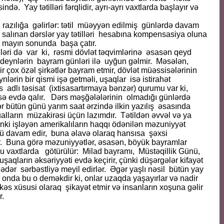
ndə. Yay tətilləri fərqlidir, ayrı-ayrı vaxtlarda başlayır və
 razılığa gəlirlər: tətil müəyyən edilmiş günlərdə davam
 salınan dərslər yay tətilləri hesabına kompensasiya oluna
, mayın sonunda başa çatır.
ri də var ki, rəsmi dövlət təqvimlərinə əsasən qeyd
lideynlərin bayram günləri ilə uyğun gəlmir. Məsələn,
 çox özəl şirkətlər bayram etmir, dövlət müəssisələrinin
nlərin bir qismi işə getməli, uşaqlar isə istirahət
s adlı təsisat (ixtisasartırmaya bənzər) qurumu var ki,
isə evdə qalır. Dərs məşğələlərinin olmadığı günlərdə
lər bütün günü yarım saat ərzində ilkin yazılış əsasında
sualların müzakirəsi üçün lazımdır. Tətildən əvvəl və ya
ünki işləyən amerikalıların haqqı ödənilən məzuniyyət
ünü davam edir, buna əlavə olaraq hansısa şəxsi
ər. Buna görə məzuniyyətlər, əsasən, böyük bayramlar
uğu vaxtlarda götürülür: Milad bayramı, Müstəqillik Günü,
şaqların əksəriyyəti evdə keçirir, çünki düşərgələr kifayət
qədər sərbəstliyə meyil edirlər. Əgər yaşlı nəsil bütün yay
 onda bu o deməkdir ki, onlar uzaqda yaşayırlar və nadir
kəs xüsusi olaraq şikayət etmir və insanların xoşuna gəlir
r.