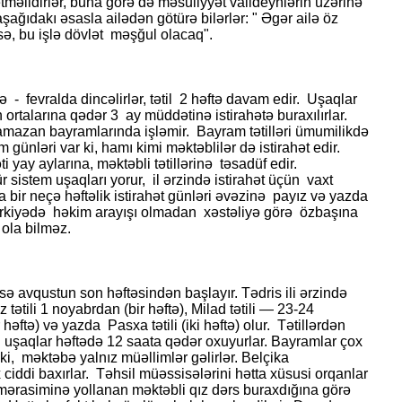
etməlidirlər, buna görə də məsuliyyət valideynlərin üzərinə
şağıdakı əsasla ailədən götürə bilərlər: " Əgər ailə öz
ə, bu işlə dövlət məşğul olacaq".
fə - fevralda dincəlirlər, tətil 2 həftə davam edir. Uşaqlar
ortalarına qədər 3 ay müddətinə istirahətə buraxılırlar.
azan bayramlarında işləmir. Bayram tətilləri ümumilikdə
ünləri var ki, hamı kimi məktəblilər də istirahət edir.
 yay aylarına, məktəbli tətillərinə təsadüf edir.
r sistem uşaqları yorur, il ərzində istirahət üçün vaxt
da bir neçə həftəlik istirahət günləri əvəzinə payız və yazda
. Türkiyədə həkim arayışı olmadan xəstəliyə görə özbaşına
 ola bilməz.
i isə avqustun son həftəsindən başlayır. Tədris ili ərzində
ız tətili 1 noyabrdan (bir həftə), Milad tətili — 23-24
r həftə) və yazda Pasxa tətili (iki həftə) olur. Tətillərdən
r, uşaqlar həftədə 12 saata qədər oxuyurlar. Bayramlar çox
i, məktəbə yalnız müəllimlər gəlirlər. Belçika
ciddi baxırlar. Təhsil müəssisələrini hətta xüsusi orqanlar
mərasiminə yollanan məktəbli qız dərs buraxdığına görə