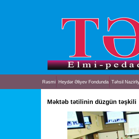
Rəsmi
Heydər Əliyev Fondunda
Təhsil Nazirli
Məktəb tətilinin düzgün təşkili