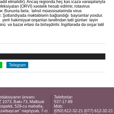
rədd etməlidir). Ancaq regionda heç kəs icazə vərəqələriylə
infeksiyaları (ORVİ) xəstəlik hesab edilmir, rotavirus
ər. Bununla belə, təhsil müəssisələrində virus
ur. Şotlandiyada məktəblərin bağlandığı bayramlar yoxdur.
erli hakimiyyət orqanları tərəfindən tətil günləri təyin
 və bazar ertəsi ilə birləşdirilir. İngiltərədə də oxşar tətil
Telegram
daksiyanın ünvanı:
Telefonlar:
 1073, Bakı-73, Mətbuat
537-17-89
ospekti, 529-cu məhəllə,
Mob:
zərbaycan" nəşriyyatı, 7-ci
(050) 612-32-21 (077) 612-32-21