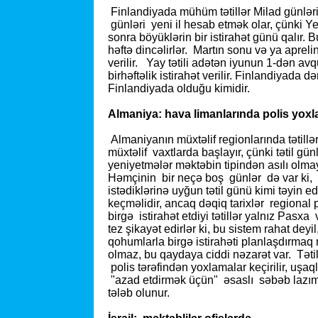
Finlandiyada mühüm tətillər Milad günləri
günləri yeni il hesab etmək olar, çünki 
sonra böyüklərin bir istirahət günü qalır. B
həftə dincəlirlər. Martın sonu və ya apreli
verilir. Yay tətili adətən iyunun 1-dən av
birhəftəlik istirahət verilir. Finlandiyada 
Finlandiyada olduğu kimidir.
Almaniya: hava limanlarında polis yoxl
Almaniyanın müxtəlif regionlarında tətill
müxtəlif vaxtlarda başlayır, çünki tətil gü
yeniyetmələr məktəbin tipindən asılı olm
Həmçinin bir neçə boş günlər də var ki, tə
istədiklərinə uyğun tətil günü kimi təyin ed
keçməlidir, ancaq dəqiq tarixlər regional 
birgə istirahət etdiyi tətillər yalnız Pasx
tez şikayət edirlər ki, bu sistem rahat dey
qohumlarla birgə istirahəti planlaşdırm
olmaz, bu qaydaya ciddi nəzarət var. Təti
polis tərəfindən yoxlamalar keçirilir, u
"azad etdirmək üçün" əsaslı səbəb lazımdı
tələb olunur.