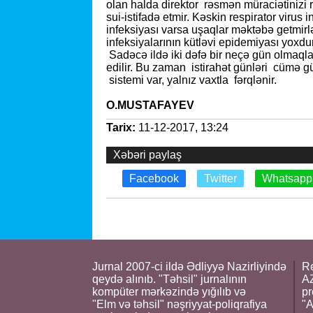
olan halda direktor rəsmən müraciətinizi 
sui-istifadə etmir. Kəskin respirator virus 
infeksiyası varsa uşaqlar məktəbə getmirl
infeksiyalarının kütləvi epidemiyası yoxd
Sadəcə ildə iki dəfə bir neçə gün olmaqla y
edilir. Bu zaman istirahət günləri cümə günü
sistemi var, yalnız vaxtla fərqlənir.
O.MUSTAFAYEV
Tarix:
11-12-2017, 13:24
Xəbəri paylaş
Facebook
Twitter
Whatsapp
Jurnal 2007-ci ildə Ədliyyə Nazirliyində
Re
qeydə alınıb. "Təhsil" jurnalının
AZ
kompüter mərkəzində yığılıb və
pr
"Elm və təhsil" nəşriyyat-poliqrafiya
"A