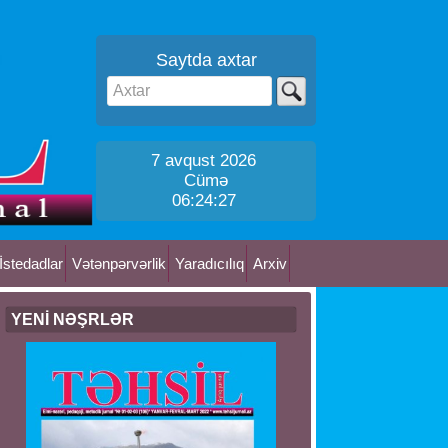
Saytda axtar
7 avqust 2026
Cümə
06:24:28
İstedadlar
Vətənpərvərlik
Yaradıcılıq
Arxiv
YENİ NƏŞRLƏR