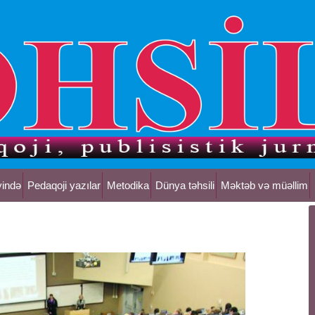
yində
Pedaqoji yazılar
Metodika
Dünya təhsili
Məktəb və müəllim