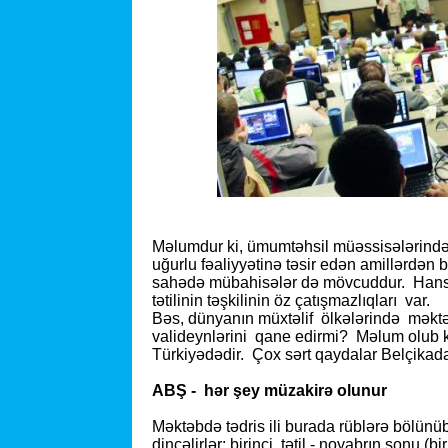
Məlumdur ki, ümumtəhsil müəssisələrində m
uğurlu fəaliy­yətinə təsir edən amillərdən bi
sahədə mübahisələr də mövcuddur. Hansı t
tətilinin təşkilinin öz çatışmazlıqları var.
Bəs, dünyanın müxtəlif ölkələrində məktəb 
valideynlərini qane edirmi? Məlum olub ki, 
Türkiyədədir. Çox sərt qaydalar Belçikada
ABŞ - hər şey müzakirə olunur
Məktəbdə tədris ili burada rüblərə bölünüb
dincəlirlər: birinci tətil - noyabrın sonu (b