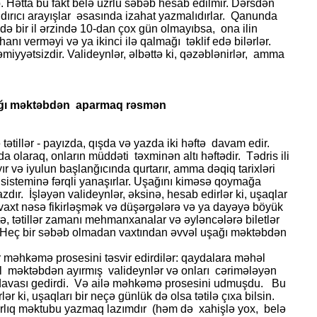
 Hətta bu fakt belə üzrlü səbəb hesab edilmir. Dərsdən
dırıcı arayışlar əsasında izahat yazmalıdırlar. Qanunda
də bir il ərzində 10-dan çox gün olmayıbsa, ona ilin
anı verməyi və ya ikinci ilə qalmağı təklif edə bilərlər.
yyətsizdir. Valideynlər, əl­bəttə ki, qəzəb­lənirlər, amma
uşağı məktəbdən aparmaq rəsmən
 tətillər - payızda, qışda və yazda iki həftə davam edir.
yda olaraq, onların müddəti təxminən altı həftədir. Tədris ili
r və iyulun başlanğıcında qurtarır, amma dəqiq tarixləri
il sisteminə fərqli yanaşırlar. Uşağını kiməsə qoymağa
 azdır. İşləyən valideynlər, əksinə, hesab edirlər ki, uşaqlar
n vaxt nəsə fikirləşmək və düşərgələrə və ya dayəyə böyük
ə, tətillər zamanı mehmanxanalar və əyləncələrə biletlər
 Heç bir səbəb olmadan vaxtından əvvəl uşağı məktəbdən
r məhkəmə prosesini təsvir edirdilər: qaydalara məhəl
əl məktəbdən ayırmış valideynlər və onları cərimələyən
davası gedirdi. Və ailə məhkəmə prosesini udmuşdu. Bu
ər ki, uşaqları bir neçə günlük də olsa tətilə çıxa bilsin.
lıq məktubu yazmaq lazımdır (həm də xahişlə yox, belə