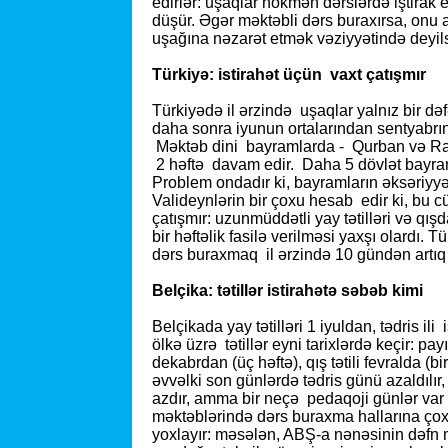
edirlər: uşaqlar hökmən dərslərdə iştirak 
düşür. Əgər məktəbli dərs buraxırsa, onu a
uşağına nəzarət etmək vəziyyətində deyils
Türkiyə: istirahət üçün vaxt çatışmır
Türkiyədə il ərzində uşaq­lar yalnız bir də
daha sonra iyunun ortalarından sentyabrın 
Məktəb dini bayramlarda - Qurban və Ram
2 həftə davam edir. Daha 5 dövlət bayram g
Problem ondadır ki, bayramların əksəriyyəti
Valideynlərin bir çoxu hesab edir ki, bu cü
çatışmır: uzunmüddətli yay tətilləri və qış
bir həftəlik fasilə verilməsi yaxşı olardı
dərs buraxmaq il ərzində 10 gündən artıq
Belçika: tətillər istirahətə səbəb kimi
Belçikada yay tətilləri 1 iyuldan, tədris il
ölkə üzrə tətillər eyni tarixlərdə keçir: pay
dekabrdan (üç həftə), qış tətili fevralda (bi
əvvəlki son günlərdə tədris günü azaldılı
azdır, amma bir neçə pedaqoji günlər var k
məktəblərində dərs buraxma hallarına çox 
yoxlayır: məsələn, ABŞ-a nənəsinin dəfn 