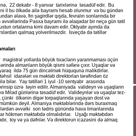
nə, 22 dekabr - 8 yanvar tarixlərinə təsadüf edir. Bu
Yeni il bu ölkədə ailə bayramı hesab olunmur və bu gündən
undan əlavə, fin şagirdlər qışda, fevralın sonlarında bir
n əvvəllərində Pasxa bayramı ilə əlaqədar bir neçə gün tətil
qus­tun ortalarına kimi davam edir. Oktyabr ayında da
dərslərdən qalmaq yolverilməzdir. İsveçdə də tətillər
amaları
ər magistral yollarda böyük tıxacların yaranmaması üçün
nlərində almanların böyük qismi səfərə çıxır. Uşaqlar və
ayaraq ildə 75 gün dincəlmək hüququna malikdirlər.
hsil idarələri və məktəb direktorları tərəfindən öz
ilə bilər. Yay tətilləri 1 iyul -10 sentyabr arasında
prinsip üzrə təyin edilir. Almaniyada valideyn və uşaq­ların
a və Milad günlərinə təsadüf edir. Valideynlər və uşaqlar tez-
il, çünki ölkənin digər torpaqlarında yaşayan dost və
aq mümkün deyil. Almaniya məktəblərində dərs buraxmaq
llərdən əvvəlki son tədris günündə hava limanlarında
şaqlar hökmən məktəbdə olmalıdırlar. Uşağı məktəbdən
r, toy və ya dəfnlər. Və direktorun icazəsini də almaq