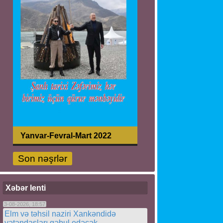
Yanvar-Fevral-Mart 2022
Son nəşrlər
Xəbər lenti
3-08-2026, 18:57
Elm və təhsil naziri Xankəndidə
vətəndaşları qəbul edəcək