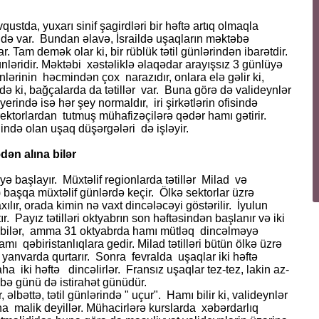
vqustda, yuxarı sinif şagirdləri bir həftə artıq olmaqla
llər də var. Bundan əlavə, İsraildə uşaqların məktəbə
. Tam demək olar ki, bir rüblük tətil günlərindən ibarətdir.
əridir. Məktəbi xəstəliklə əlaqədar arayışsız 3 günlüyə
nlərinin həcmindən çox narazıdır, onlara elə gəlir ki,
də ki, bağçalarda da tətillər var. Buna görə də valideynlər
 yerində isə hər şey normaldır, iri şirkətlərin ofisində
rektorlardan tutmuş mühafizəçilərə qədər hamı gətirir.
ində olan uşaq düşərgələri də işləyir.
ən alına bilər
 başlayır. Müxtəlif regionlarda tətillər Milad və
 başqa müxtəlif günlərdə keçir. Ölkə sektorlar üzrə
lır, orada kimin nə vaxt dincələcəyi göstərilir. İyulun
ır. Payız tətilləri oktyabrın son həftəsindən başlanır və iki
na bilər, amma 31 oktyabrda hamı mütləq din­cəlməyə
ı qəbiristanlıqlara gedir. Milad tətilləri bütün ölkə üzrə
 yanvarda qurtarır. Sonra fevralda uşaqlar iki həftə
iki həftə dincəlirlər. Fransız uşaqlar tez-tez, lakin az-
nbə günü də istirahət günüdür.
əlbəttə, tətil günlərində " uçur". Hamı bilir ki, valideynlər
malik deyillər. Mühacirlərə kurslarda xəbərdarlıq