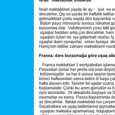
İsrail: məktəblilər ofislərdə
İsrail məktəbliləri yayda iki ay - iyul və a
dincəlirlər. Qış və yazda bir həftəlik təti
getmədikləri çoxlu sayda dini bayramlar var
Bütün payız mövsümü sonsuz istirahət günl
buraxmaq olar. Valideynlərin çoxu tətil gü
uşaqlar həddən artıq çox dincəlirlər, həm 
uşaqları özləri ilə işə götürməli olurlar. İş
uşaqlar daim oynayırlar, onları buraya di
Həmçinin tətillər zamanı məktəblərin nəzd
Fransa: dərs buraxmağa görə uşaq ailəd
Fransa məktəbləri 1 sentyabrdan işləməyə
Pasxadan (onlar hər yerdə üst-üstə düşür)
bölünmüşdür və hər il xüsusi təqvim buraxı
birinci həftəsindən sonra tədris ili başa çat
həftə davam edir. Tarixlər bir qədər uza
başlamalıdır. Çünki bu anım günüdür və ham
eyni tarixlərdə, 24 dekabrda başlayır və 5
oxumurlar və sonra Pasxa bayramında daha 
az dincəlirlər. İbtidai məktəbdə isə çərşə
Səyahətlərə və uşaq tədbirlərinə qiymətlər, 
uşaqları məktəbə aparmamaq hüquqlarına 