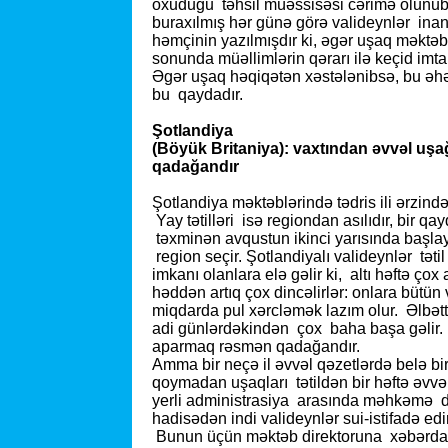
oxuduğu təhsil müəssisəsi cərimə olunub.
buraxılmış hər günə görə valideynlər inan
həmçinin yazılmışdır ki, əgər uşaq məktəb
sonunda müəllimlərin qərarı ilə keçid imtah
Əgər uşaq həqiqətən xəstələnibsə, bu əhəmi
bu qaydadır.
Şotlandiya
(Böyük Britaniya): vaxtından əvvəl 
qadağandır
Şotlandiya məktəblərində tədris ili ərzində
Yay tətilləri isə regiondan asılıdır, bir qa
təxminən avqustun ikinci yarısında başlayı
region seçir. Şotlandiyalı valideynlər tət
imkanı olanlara elə gəlir ki, altı həftə çox
həddən artıq çox dincəlirlər: onlara bütü
miqdarda pul xərcləmək lazım olur. Əlbətt
adi günlərdəkindən çox baha başa gəlir.
aparmaq rəsmən qadağandır.
Amma bir neçə il əvvəl qəzetlərdə belə bi
qoymadan uşaqları tətildən bir həftə əvv
yerli administrasiya arasında məhkəmə 
hadisədən indi valideynlər sui-istifadə edirl
Bunun üçün məktəb direktoruna xəbərdar