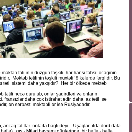
əktəb tətilinin düzgün təşkili hər hansı təhsil ocağının
ridir. Məktəb tətilinin təşkili müxtəlif ölkələrdə fərqlidir. Bu
ətil sistemi daha yaxşıdır? Hər bir ölkədə məktəb
tətili necə qurulub, onlar şagirdləri və onların
fransızlar daha çox istirahət edir, daha az tətil isə
dır, ən sərbəst məktəblilər isə Rusiyadadır.
, ancaq tətillər onlarla bağlı deyil. Uşaqlar ildə dörd dəfə
ir həftə), qış - Milad bayramı günlərində bir həftə - həftə