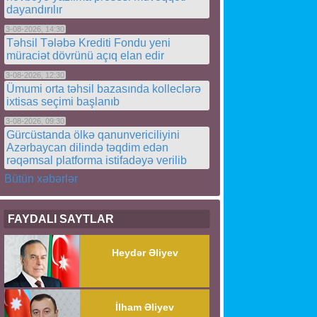
dayandırılır
3-08-2026, 14:30
Təhsil Tələbə Krediti Fondu yeni
müraciət dövrünü açıq elan edir
3-08-2026, 12:30
Ümumi orta təhsil bazasında kolleclərə
ixtisas seçimi başlanıb
3-08-2026, 09:30
Gürcüstanda ölkə qanunvericiliyini
Azərbaycan dilində təqdim edən
rəqəmsal platforma istifadəyə verilib
Bütün xəbərlər
FAYDALI SAYTLAR
Heydər Əliyev
İlham Əliyev