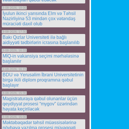
3-08-2026, 18:00
İyulun ikinci yarısında Elm və Təhsil
Nazirliyinə 53 mindən çox vətəndaş
müraciəti daxil olub
3-08-2026, 17:30
Bakı Qızlar Universiteti ilə bağlı
aidiyyəti tədbirlərin icrasına başlanılıb
3-08-2026, 16:33
MİQ-in vakansiya seçimi mərhələsinə
başlanılır
3-08-2026, 16:15
BDU və Yerusəlim İbrani Universitetinin
birgə ikili diplom proqramına qəbul
başlayır
3-08-2026, 15:30
Magistraturaya qəbul olunanlar üçün
qeydiyyat prosesi “mygov” üzərindən
həyata keçiriləcək
3-08-2026, 15:00
Məktəbəqədər təhsil müəssisələrinə
növbəyə yazılma prosesi müvəqqəti