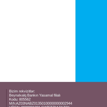
Bizim rekvizitlər:
Beynəlxalq Bankın Yasamal filialı
Kodu: 805562
M/h:AZ03NABZ01350100000000002944