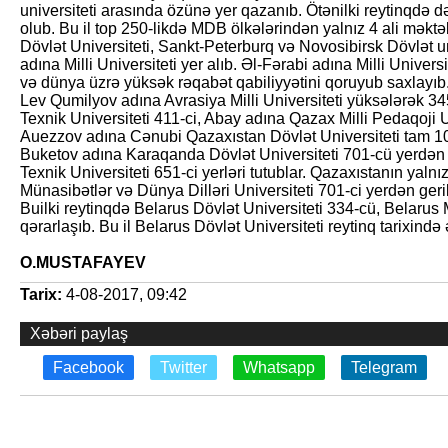
universiteti arasında özünə yer qazanıb. Ötənilki reytinqdə
olub. Bu il top 250-likdə MDB ölkələrindən yalnız 4 ali mək
Dövlət Universiteti, Sankt-Peterburq və Novosibirsk Dövlət un
adına Milli Universiteti yer alıb. Əl-Fərabi adına Milli Univer
və dünya üzrə yüksək rəqabət qabiliyyətini qoruyub saxlayıb
Lev Qumilyov adına Avrasiya Milli Universiteti yüksələrək 34
Texnik Universiteti 411-ci, Abay adına Qazax Milli Pedaqoji 
Auezzov adına Cənubi Qazaxıstan Dövlət Universiteti tam 1
Buketov adına Karaqanda Dövlət Universiteti 701-cü yerdən 
Texnik Universiteti 651-ci yerləri tutublar. Qazaxıs­tanın yal
Münasibətlər və Dünya Dilləri Universiteti 701-ci yerdən geri
Builki reytinqdə Belarus Dövlət Universiteti 334-cü, Belarus M
qərarlaşıb. Bu il Belarus Dövlət Universiteti reytinq tarixində
O.MUSTAFAYEV
Tarix:
4-08-2017, 09:42
Xəbəri paylaş
Facebook
Twitter
Whatsapp
Telegram