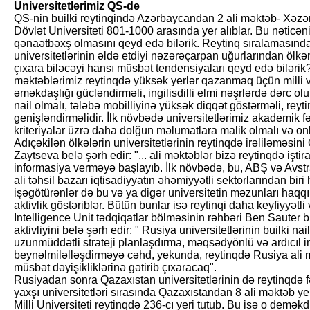
Universitetlərimiz QS-də
QS-nin builki reytinqində Azərbaycandan 2 ali məktəb- Xəzər
Dövlət Universiteti 801-1000 arasında yer alıblar. Bu nəticəni
qənaətbəxş olmasını qeyd edə bilərik. Reytinq sıralamasınd
universitetlərinin əldə etdiyi nəzərəçarpan uğurlarından ölkəm
çıxara biləcəyi hansı müsbət tendensiyaları qeyd edə bilərik? 
məktəblərimiz reytinqdə yüksək yerlər qazanmaq üçün milli v
əməkdaşlığı gücləndirməli, ingilisdilli elmi nəşrlərdə dərc o
nail olmalı, tələbə mobilliyinə yüksək diqqət göstərməli, reyti
genişləndirməlidir. İlk növbədə universitetlərimiz akademik fə
kriteriyalar üzrə daha dolğun məlumatlara malik olmalı və onla
Adıçəkilən ölkələrin universitetlərinin reytinqdə irəliləməsin
Zaytseva belə şərh edir: "... ali məktəblər bizə reytinqdə işti
informasiya verməyə başlayıb. İlk növbədə, bu, ABŞ və Avstral
ali təhsil bazarı iqtisadiyyatın əhəmiyyətli sektorlarından bir
işəgötürənlər də bu və ya digər universitetin məzunları ha
aktivlik göstəriblər. Bütün bunlar isə reytinqi daha keyfiyyət
Intelligence Unit tədqiqatlar bölməsinin rəhbəri Ben Sauter b
aktivliyini belə şərh edir: " Rusiya universitetlərinin builki nail
uzunmüddətli strateji planlaşdırma, məqsəd­yönlü və ardıcıl i
beynəlmiləlləşdirməyə cəhd, yekunda, reytinqdə Rusiya ali 
müsbət dəyişikliklərinə gətirib çıxaracaq".
Rusiyadan sonra Qazaxıstan universitetlərinin də reytinqdə f
yaxşı universitetləri sırasında Qazaxıstandan 8 ali məktəb yer
Milli Universiteti reytinqdə 236-cı yeri tutub. Bu isə o deməkd