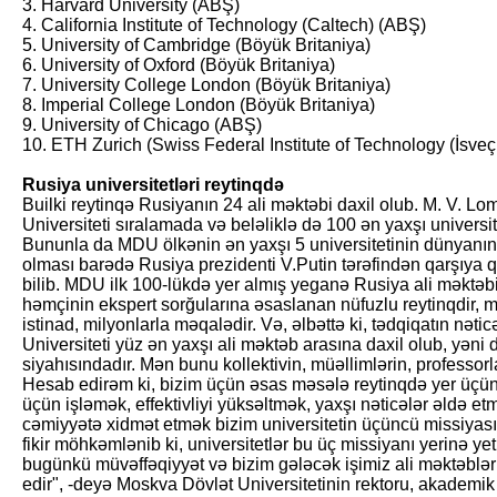
3. Harvard University (ABŞ)
4. California Institute of Technology (Caltech) (ABŞ)
5. University of Cambridge (Böyük Britaniya)
6. University of Oxford (Böyük Britaniya)
7. University College London (Böyük Britaniya)
8. Imperial College London (Böyük Britaniya)
9. University of Chicago (ABŞ)
10. ETH Zurich (Swiss Federal Institute of Technology (İsveç
Rusiya universitetləri reytinqdə
Builki reytinqə Rusiyanın 24 ali məktəbi daxil olub. M. V. 
Universiteti sıralamada və beləliklə də 100 ən yaxşı universit
Bununla da MDU ölkənin ən yaxşı 5 universitetinin dünyanın 
olması barədə Rusiya prezidenti V.Putin tərəfindən qarşıya
bilib. MDU ilk 100-lükdə yer almış yeganə Rusiya ali məktəbi
həmçinin ekspert sorğularına əsaslanan nüfuzlu reytinqdir, m
istinad, milyonlarla məqalədir. Və, əlbəttə ki, tədqiqatın nəti
Universiteti yüz ən yaxşı ali məktəb arasına daxil olub, yəni 
siyahısındadır. Mən bunu kollektivin, müəllimlərin, professor
Hesab edirəm ki, bizim üçün əsas məsələ reytinqdə yer üçün
üçün işləmək, effektivliyi yüksəltmək, yaxşı nəticələr əldə et
cəmiyyətə xidmət etmək bizim universitetin üçüncü missiyasıd
fikir möhkəmlənib ki, universitetlər bu üç missiyanı yerinə ye
bugünkü müvəffəqiyyət və bizim gələcək işimiz ali məktəblə
edir", -deyə Moskva Dövlət Universitetinin rektoru, akademik 