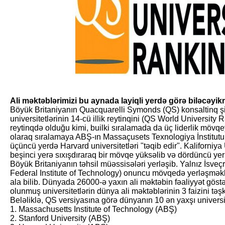
Ali məktəblərimizi bu aynada layiqli yerdə görə biləcəyik
Böyük Britaniyanın Quacquarelli Symonds (QS) konsaltinq şi
universitetlərinin 14-cü illik reytinqini (QS World Universit
reytinqdə olduğu kimi, builki sıralamada da üç liderlik mövqeyi
olaraq sıralamaya ABŞ-ın Massaçusets Texnologiya İnstitutu b
üçüncü yerdə Harvard universitetləri "təqib edir". Kaliforniya 
beşinci yerə sıxışdıraraq bir mövqe yüksəlib və dördüncü ye
Böyük Britaniyanın təhsil müəssisələri yerləşib. Yalnız İsveç
Federal Institute of Technology) onuncu mövqedə yerləşməkl
ala bilib. Dünyada 26000-ə yaxın ali məktəbin fəaliyyət gös­t
olunmuş universitet­lərin dünya ali məktəblərinin 3 faizini təşki
Beləliklə, QS versiyasına görə dünyanın 10 ən yaxşı universit
1. Massachusetts Institute of Technology (ABŞ)
2. Stanford University (ABŞ)