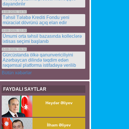
dayandırılır
3-08-2026, 14:30
Təhsil Tələbə Krediti Fondu yeni
müraciət dövrünü açıq elan edir
3-08-2026, 12:30
Ümumi orta təhsil bazasında kolleclərə
ixtisas seçimi başlanıb
3-08-2026, 09:30
Gürcüstanda ölkə qanunvericiliyini
Azərbaycan dilində təqdim edən
rəqəmsal platforma istifadəyə verilib
Bütün xəbərlər
FAYDALI SAYTLAR
Heydər Əliyev
İlham Əliyev