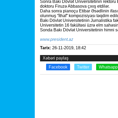
Sonra Bakı Dövlət Universitetinin rektoru 
doktoru Firuzə Abbasova çıxış etdilər.
Daha sonra pianoçu Etibar Əsədlinin ifası
olunmuş “İthaf” kompozisiyası təqdim edild
Bakı Dövlət Universitetinin Jurnalistika fa
Universitetin 16 fakültəsi üzrə elm sahəsi
Sonda Bakı Dövlət Universitetinin himni sə
www.president.az
Tarix:
26-11-2019, 18:42
Xəbəri paylaş
Facebook
Twitter
Whatsapp