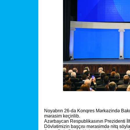
Noyabrın 26-da Konqres Mərkəzində Bakı Dö
mərasim keçirilib.
Azərbaycan Respublikasının Prezidenti İl
Dövlətimizin başçısı mərasimdə nitq söylə