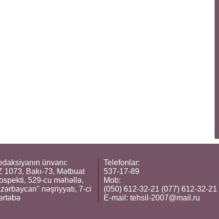
daksiyanın ünvanı:
Telefonlar:
 1073, Bakı-73, Mətbuat
537-17-89
ospekti, 529-cu məhəllə,
Mob:
zərbaycan" nəşriyyatı, 7-ci
(050) 612-32-21 (077) 612-32-21
ərtəbə
E-mail:
tehsil-2007@mail.ru