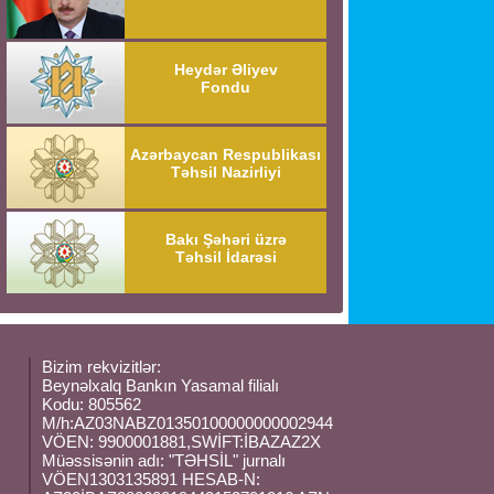
Heydər Əliyev
Fondu
Azərbaycan Respublikası
Təhsil Nazirliyi
Bakı Şəhəri üzrə
Təhsil İdarəsi
Bizim rekvizitlər:
Beynəlxalq Bankın Yasamal filialı
Kodu: 805562
M/h:AZ03NABZ01350100000000002944
VÖEN: 9900001881,SWİFT:İBAZAZ2X
Müəssisənin adı: "TƏHSİL" jurnalı
VÖEN1303135891 HESAB-N: