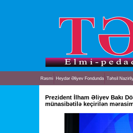
Rəsmi
Heydər Əliyev Fondunda
Təhsil Nazirli
Prezident İlham Əliyev Bakı Dövl
münasibətilə keçirilən mərasim