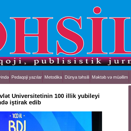
yində
Pedaqoji yazılar
Metodika
Dünya təhsili
Məktəb və müəllim
ət Universitetinin 100 illik yubileyi
də iştirak edib