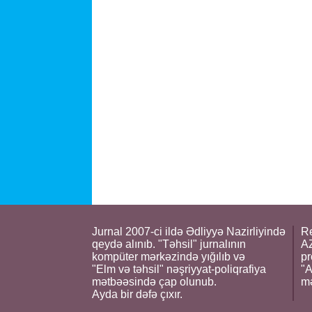
Jurnal 2007-ci ildə Ədliyyə Nazirliyində
Re
qeydə alınıb. "Təhsil" jurnalının
AZ
kompüter mərkəzində yığılıb və
pr
"Elm və təhsil" nəşriyyat-poliqrafiya
"A
mətbəəsində çap olunub.
m
Ayda bir dəfə çıxır.