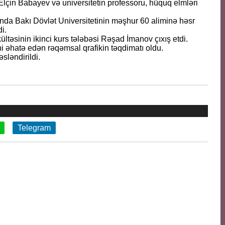
Elçin Babayev və universitetin professoru, hüquq elmləri
nda Bakı Dövlət Universitetinin məşhur 60 aliminə həsr
i.
kültəsinin ikinci kurs tələbəsi Rəşad İmanov çıxış etdi.
ni əhatə edən rəqəmsal qrafikin təqdimatı oldu.
sləndirildi.
Telegram