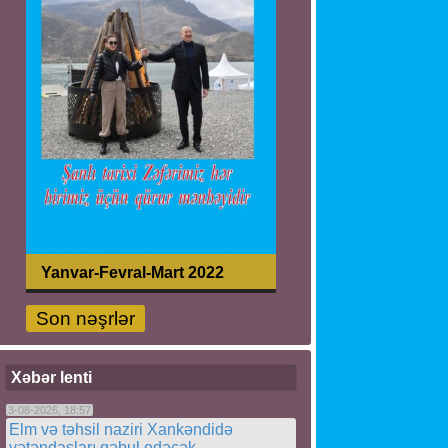
Yanvar-Fevral-Mart 2022
Son nəşrlər
Xəbər lenti
3-08-2026, 18:57
Elm və təhsil naziri Xankəndidə
vətəndaşları qəbul edəcək