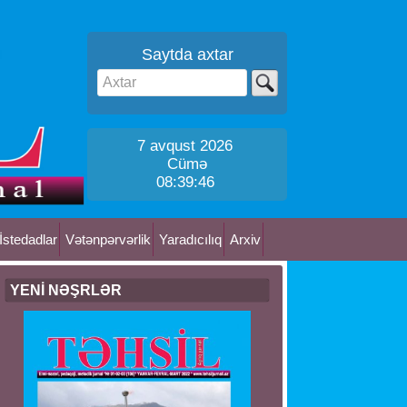
Saytda axtar
7 avqust 2026
Cümə
08:39:46
İstedadlar
Vətənpərvərlik
Yaradıcılıq
Arxiv
YENİ NƏŞRLƏR