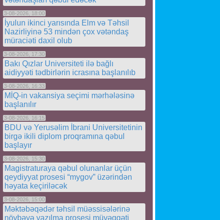
3-08-2026, 18:00
İyulun ikinci yarısında Elm və Təhsil
Nazirliyinə 53 mindən çox vətəndaş
müraciəti daxil olub
3-08-2026, 17:30
Bakı Qızlar Universiteti ilə bağlı
aidiyyəti tədbirlərin icrasına başlanılıb
3-08-2026, 16:33
MİQ-in vakansiya seçimi mərhələsinə
başlanılır
3-08-2026, 16:15
BDU və Yerusəlim İbrani Universitetinin
birgə ikili diplom proqramına qəbul
başlayır
3-08-2026, 15:30
Magistraturaya qəbul olunanlar üçün
qeydiyyat prosesi “mygov” üzərindən
həyata keçiriləcək
3-08-2026, 15:00
Məktəbəqədər təhsil müəssisələrinə
növbəyə yazılma prosesi müvəqqəti