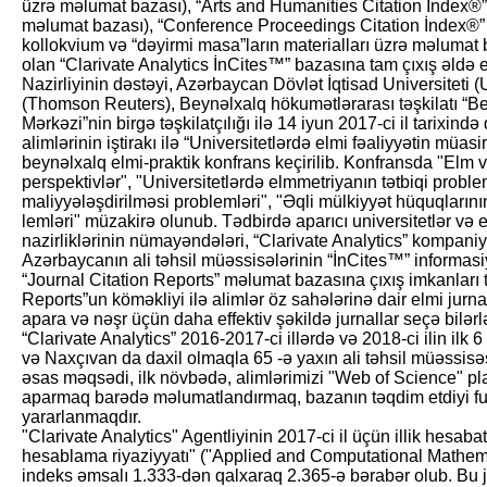
üzrə məlumat bazası), “Arts and Humanities Citation İndex®”
məlumat bazası), “Conference Proceedings Citation İndex®”
kollokvium və “dəyirmi masa”ların materialları üzrə məlumat 
olan “Clarivate Analytics İnCites™” bazasına tam çıxış əldə
Nazirliyinin dəstəyi, Azərbaycan Dövlət İqtisad Universiteti 
(Thomson Reuters), Beynəlxalq hökumətlərarası təşkilatı “Be
Mərkəzi”nin birgə təşkilatçılığı ilə 14 iyun 2017-ci il tarixind
alimlərinin iştirakı ilə “Universitetlərdə elmi fəaliyyətin mü
beynəlxalq elmi-praktik konfrans keçirilib. Konfransda "Elm v
pers­pektivlər", "Universitetlərdə elmmetriyanın tətbiqi problem
maliyyələşdirilməsi problemləri", "Əqli mülkiyyət hüquqların
lemləri" müzakirə olunub. Tədbirdə aparıcı universitetlər və el
nazirliklərinin nümayəndələri, “Clarivate Analytics” kompaniyas
Azərbaycanın ali təhsil müəssisələrinin “İnCites™” informasi
“Journal Citation Reports” məlumat bazasına çıxış imkanları t
Reports”un köməkliyi ilə alimlər öz sahələrinə dair elmi jurna
apara və nəşr üçün daha effektiv şəkildə jurnallar seçə bilərlə
“Clarivate Analytics” 2016-2017-ci illərdə və 2018-ci ilin ilk 
və Naxçıvan da daxil olmaqla 65 -ə yaxın ali təhsil müəssisə
əsas məqsədi, ilk növbədə, alimlərimizi "Web of Science" pla
aparmaq barədə məlumatlandırmaq, bazanın təqdim etdiyi fu
yararlanmaqdır.
"Clarivate Analytics" Agent­liyinin 2017-ci il üçün illik hes
hesablama riyaziyyatı" ("Applied and Computational Mathemat
indeks əmsalı 1.333-dən qalxaraq 2.365-ə bərabər olub. Bu j