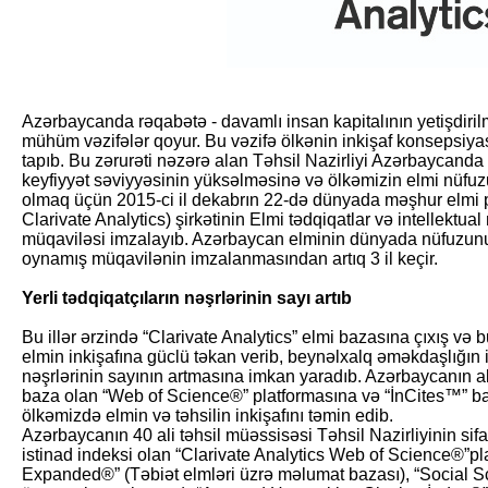
Azərbaycanda rəqabətə - davamlı insan kapitalının yetişdiril
mühüm vəzifələr qoyur. Bu vəzifə ölkənin inkişaf konsepsiyas
tapıb. Bu zərurəti nəzərə alan Təhsil Nazirliyi Azərbaycanda e
keyfiyyət səviyyəsinin yüksəlməsinə və ölkəmizin elmi nüfu
olmaq üçün 2015-ci il dekabrın 22-də dünyada məşhur elmi 
Clarivate Analytics) şirkətinin Elmi tədqiqatlar və intellektua
müqaviləsi imzalayıb. Azərbaycan elminin dünyada nüfuzun
oynamış müqavilənin imzalanmasından artıq 3 il keçir.
Yerli tədqiqatçıların nəşrlərinin sayı artıb
Bu illər ərzində “Clarivate Analytics” elmi bazasına çıxış 
elmin inkişafına güclü təkan verib, beynəl­xalq əməkdaşlığın in
nəşrlərinin sayının artmasına imkan yaradıb. Azərbaycanın al
baza olan “Web of Science®” platformasına və “İnCites™” ba
ölkəmizdə elmin və təhsilin inkişafını təmin edib.
Azərbaycanın 40 ali təhsil müəssisəsi Təhsil Nazirliyinin si
istinad indeksi olan “Clarivate Analytics Web of Science®”pl
Expanded®” (Təbiət elmləri üzrə məlumat bazası), “Social Sc