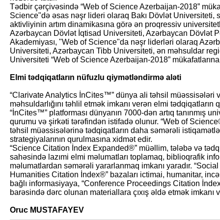
Tədbir çərçivəsində “Web of Science Azerbaijan-2018” mükafa
Science"də əsas nəşr lideri olaraq Bakı Dövlət Universiteti,
aktivliyinin artım dinamikasına görə ən proqressiv universitet
Azərbaycan Dövlət İqtisad Universiteti, Azərbaycan Dövlət Ped
Akademiyası, "Web of Science"da nəşr liderləri olaraq Azər
Universiteti, Azərbaycan Tibb Universiteti, ən məhsuldar reg
Universiteti “Web of Science Azerbaijan-2018” mükafatlarına 
Elmi tədqiqatların nüfuzlu qiymətləndirmə aləti
“Clarivate Analytics İn­Cites™” dünya ali təhsil müəssisələri v
məhsuldarlığını təhlil etmək imkanı verən elmi tədqiqatların 
“İnCites™” platforması dünyanın 7000-dən artıq tanınmış univer
qurumu və şirkəti tərəfindən istifadə olunur. “Web of Science®
təhsil müəssisələrinə tədqiqatların daha səmərəli istiqamətl
strategiyalarının qurulmasına xidmət edir.
“Science Citation İndex Expanded®” müəllim, tələbə və tədqiq
sahəsində lazımi elmi məlumatları toplamaq, biblioqrafik in
məlumatlardan səmərəli yararlanmaq imkanı yaradır. “Social 
Humanities Citation İndex®” bazaları ictimai, humanitar, incə
bağlı informasiyaya, “Conference Proceedings Citation İndex
barəsində dərc olunan materiallara çıxış əldə etmək imkanı ve
Oruc MUSTAFAYEV