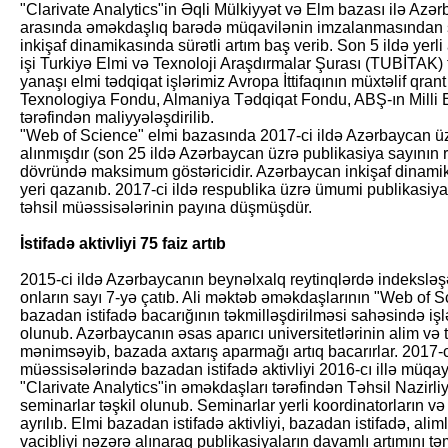
"Clarivate Analytics"in Əqli Mülkiyyət və Elm bazası ilə Azə
arasında əməkdaşlıq barədə müqavilənin imzalanmasından so
inkişaf dinamikasında sürətli artım baş verib. Son 5 ildə yerl
işi Turkiyə Elmi və Texnoloji Araşdırmalar Şurası (TUBİTAK) 
yanaşı elmi tədqiqat işlərimiz Avropa İttifaqının müxtəlif qran
Texnologiya Fondu, Almaniya Tədqiqat Fondu, ABŞ-ın Milli 
tərəfindən maliyyələşdirilib.
"Web of Science" elmi bazasında 2017-ci ildə Azərbaycan üz
alınmışdır (son 25 ildə Azərbaycan üzrə publikasiya sayının 
dövründə maksimum göstəricidir. Azərbaycan inkişaf dinamik
yeri qazanıb. 2017-ci ildə respublika üzrə ümumi publikasiy
təhsil müəssisələrinin payına düşmüşdür.
İstifadə aktivliyi 75 faiz artıb
2015-ci ildə Azərbaycanın beynəlxalq reytinqlərdə indeksləşən
onların sayı 7-yə çatıb. Ali məktəb əməkdaşlarının "Web of Sc
bazadan istifadə bacarığının təkmilləşdirilməsi sahəsində işlə
olunub. Azərbaycanın əsas aparıcı universitetlərinin alim və 
mənimsəyib, bazada axtarış aparmağı artıq bacarırlar. 2017-ci
müəssisələrində bazadan istifadə aktivliyi 2016-cı illə müqayi
"Clarivate Analytics"in əməkdaşları tərəfindən Təhsil Nazirl
seminarlar təşkil olunub. Seminarlar yerli koordinatorların və
ayrılıb. Elmi bazadan istifadə aktivliyi, bazadan istifadə, ali
vacibliyi nəzərə alınaraq publikasiyaların davamlı artımını 