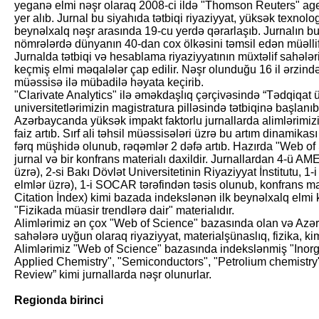
yeganə elmi nəşr olaraq 2008-ci ildə "Thomson Reuters" agen
yer alıb. Jurnal bu siyahıda tətbiqi riyaziyyat, yüksək texnol
beynəlxalq nəşr arasında 19-cu yerdə qərarlaşıb. Jurnalın b
nömrələrdə dünyanın 40-dan cox ölkəsini təmsil edən müəlli
Jurnalda tətbiqi və hesablama riyaziyyatının müxtəlif sahələr
keçmiş elmi məqalələr çap edilir. Nəşr olunduğu 16 il ərzind
müəssisə ilə mübadilə həyata keçirib.
"Clarivate Analytics" ilə əməkdaşlıq çərçivəsində “Tədqiqat ü
universitetlərimizin magistratura pilləsində tətbiqinə başlanıb.
Azərbaycanda yüksək impakt faktorlu jurnallarda alimlərimiz
faiz artıb. Sırf ali təhsil müəssisələri üzrə bu artım dinamika
fərq müşhidə olunub, rəqəmlər 2 dəfə artıb. Hazırda "Web 
jurnal və bir konfrans materialı daxildir. Jurnallardan 4-ü AME
üzrə), 2-si Bakı Dövlət Universitetinin Riyaziyyat İnstitutu, 1-
elmlər üzrə), 1-i SOCAR tərəfindən təsis olunub, konfrans m
Citation İndex) kimi bazada indekslənən ilk beynəlxalq elmi
"Fizikada müasir trendlərə dair" materialıdır.
Alimlərimiz ən çox "Web of Science" bazasında olan və Azə
sahələrə uyğun olaraq riyaziyyat, materialşünaslıq, fizika, ki
Alimlərimiz "Web of Science" bazasında indekslənmiş "Inorga
Applied Chemistry", "Semiconductors", "Petrolium chemistry",
Review” kimi jurnallarda nəşr olunurlar.
Regionda birinci