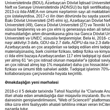
Universitetində (BDU), Azərbaycan Dövlət İqtisad Universi
Neft və Sənaye Universitetində (ADNSU) bu tipli sertifikatlaş
2013-cü ildə AMEA-nın ümumi nəşrlərinin sayı ali məktəbləri
çox üstələyirdisə, 2017-ci ilin ötən dövründə bu sayda yaxın
Bakı Dövlət Universiteti (245 elmi iş), Azərbaycan Dövlət Nef
Universiteti (49), Gəncə Dövlət Universiteti (27) və Texniki U
xüsusi fərqlənmiş və ən çox elmi iş generasiya edən ali təhsi
məhsuldarlığın artım dinamikasına görə isə Gəncə Dövlət Un
Universiteti və UNEC xüsusilə fərqlənmişlər. Belə ki, 2016-
nəşr aktivliyi 3 dəfə, GDU-da 2.7 dəfə, ADPU-da isə 2.3 dəfə 
Azərbaycanda ən çox araşdırılan və tədqiq edilən elmi tədqiqa
materialşünaslıq, bərk cisimlər fizikası, tətbiqi fizika və kimy
ci ildə elmi bazaya Azərbaycandan 117 elmi tədqiqat işi dax
yer almış 61 “ən çox istinad olunan məqalələr”ə (qlobal səviy
ən çox istinad almış top 1% məqalələr) daha çox hissəciklər f
fizikası və ümumi tibb sahələri aiddir. Tədqiqat işlərinin 
kollaborasiyası çərçivəsində həyata keçirilib.
Əməkdaşlığın yeni mərhələsi
2018-ci il 5 dekabr tarixində Təhsil Nazirliyi ilə “Clarivate A
illəri əhatə edən əməkdaşlığa dair müqavilə imzalanıb. Bu
dairəsinin genişləndirilməsini, “Web of Science®” platforması
ölkə üzrə elmi fəaliyyətin əhatəli təhlilinə imkan verən InCit
nəzərdə tutur.