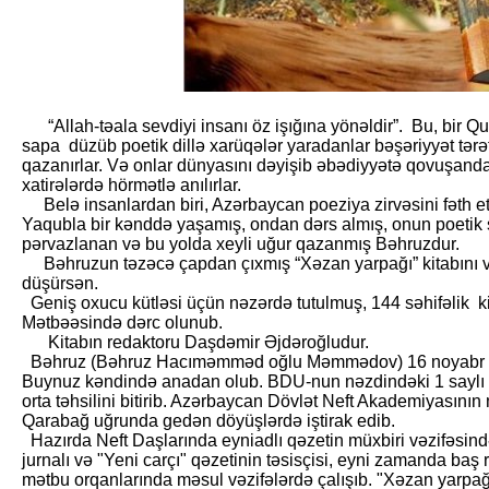
“Allah-təala sevdiyi insanı öz işığına yönəldir”. Bu, bir Q
sapa düzüb poetik dillə xarüqələr yaradanlar bəşəriyyət tərəf
qazanırlar. Və onlar dünyasını dəyişib əbədiyyətə qovuşanda
xatirələrdə hörmətlə anılırlar.
Belə insanlardan biri, Azərbaycan poeziya zirvəsini fəth 
Yaqubla bir kənddə yaşamış, ondan dərs almış, onun poetik 
pərvazlanan və bu yolda xeyli uğur qazanmış Bəhruzdur.
Bəhruzun təzəcə çapdan çıxmış “Xəzan yarpağı” kitabını və
düşürsən.
Geniş oxucu kütləsi üçün nəzərdə tutulmuş, 144 səhifəlik 
Mətbəəsində dərc olunub.
Kitabın redaktoru Daşdəmir Əjdəroğludur.
Bəhruz (Bəhruz Hacıməmməd oğlu Məmmədov) 16 noyabr 19
Buynuz kəndində anadan olub. BDU-nun nəzdindəki 1 saylı F
orta təhsilini bitirib. Azərbaycan Dövlət Neft Akademiyasını
Qarabağ uğrunda gedən döyüşlərdə iştirak edib.
Hazırda Neft Daşlarında eyniadlı qəzetin müxbiri vəzifəsind
jurnalı və "Yeni carçı" qəzetinin təsisçisi, eyni zamanda baş 
mətbu orqanlarında məsul vəzifələrdə çalışıb. "Xəzan yarpağı"