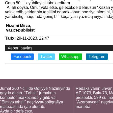
Onun 50 illik yubileyini təbrik edirəm.
Allah qoysa. Ömür vəfa etsə, gələcəkdə Bəhruzun “Xəzan yar
vələk edib şeirlərinin təhlilini edərək, onun poeziya aləmini
yaradıcılığı haqqında geniş bir köşə yazı yazmaq niyyətind
Nizami Mirzə,
yazıçı-publisist
Tarix:
29-11-2023, 22:47
Xəbəri paylaş
Facebook
Twitter
Whatsapp
Telegram
Jurnal 2007-ci ildə Ədliyyə Nazirliyində
Redaksiyanın ünvanı
qeydə alınıb. "Təhsil" jurnalının
AZ 1073, Bakı-73, M
kompüter mərkəzində yığılıb və
prospekti, 529-cu mə
"Elm və təhsil" nəşriyyat-poliqrafiya
"Azərbaycan" nəşriyya
mətbəəsində çap olunub.
mərtəbə
Ayda bir dəfə çıxır.