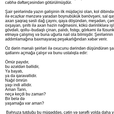
cəbhə dəftərçəsindən götürülmüşdür.
Şair şeirlərində yazın gəlişinin ilk müjdəçisi olan, kol dibində
ilə ecazkar mənzərə yaradan boynubükük bənövşəni, sal qay
axan şaqraq səsli dağ çayını, qaya döşündən, meşədən, çə
oxşayan, şırıltı ilə axan həzin nəğməsini, kökü dərinliklərə 
gövdəli, qollu–budaqlı çinarı, palıdı, fıstıgı, görkəmi ilə fü
etməyə çalışmış və buna uğurla nail ola bilmişdir. Şeirlərini
addımlamağına baxmayaraq peşəkarlığından xəbər verir.
Öz dərin mənalı şeirləri ilə oxucunu dərindən düşündürən şa
qatlarını açmağa çalışır və bunu ustalıqla edir:
Ömür payıdır,
bu əzəldən bəllidir,
Ya bayatı,
ya da qaravəllidir.
Nağıl ömrün
yaşı indi əllidir.
Aman Tanrı,
neçə keçdi bu zaman?
Bir belə də
yaşamağa var aman?
Bəhruza tutduğu bu müqəddəs, çətin və şərəfli yolda daha yen