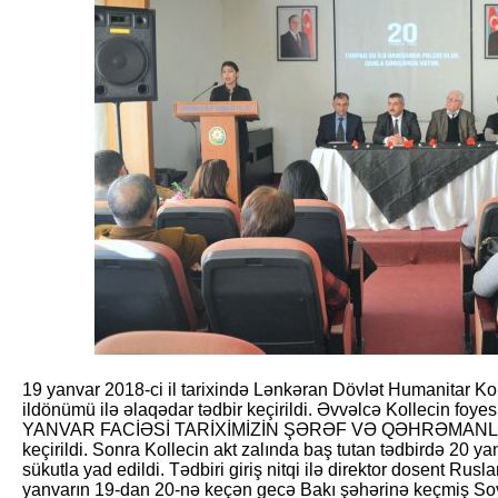
19 yanvar 2018-ci il tarixində Lənkəran Dövlət Humanitar Kol
ildönümü ilə əlaqədar tədbir keçirildi. Əvvəlcə Kollecin foyesi
YANVAR FACİƏSİ TARİXİMİZİN ŞƏRƏF VƏ QƏHRƏMANLIQ S
keçirildi. Sonra Kollecin akt zalında baş tutan tədbirdə 20 yan
sükutla yad edildi. Tədbiri giriş nitqi ilə direktor dosent Rusl
yanvarın 19-dan 20-nə keçən gecə Bakı şəhərinə keçmiş Sovet