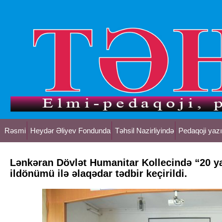
Rəsmi
Heydər Əliyev Fondunda
Təhsil Nazirliyində
Pedaqoji yazı
Lənkəran Dövlət Humanitar Kollecində “20 ya
ildönümü ilə əlaqədar tədbir keçirildi.