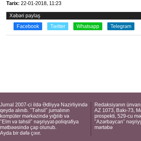
Tarix:
22-01-2018, 11:23
Xəbəri paylaş
Facebook
Twitter
Whatsapp
Telegram
Jurnal 2007-ci ildə Ədliyyə Nazirliyində
Redaksiyanın ünvanı
qeydə alınıb. "Təhsil" jurnalının
AZ 1073, Bakı-73, M
kompüter mərkəzində yığılıb və
prospekti, 529-cu mə
"Elm və təhsil" nəşriyyat-poliqrafiya
"Azərbaycan" nəşriyya
mətbəəsində çap olunub.
mərtəbə
Ayda bir dəfə çıxır.