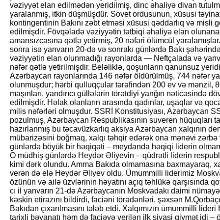
vəziyyət elan edilmədən yeridilmiş, dinc əhaliyə divan tutulmu
yaralanmış, itkin düşmüşdür. Sovet ordusunun, xüsusi təyinatlı
kontingentinin Bakını zəbt etməsi xüsusi qəddarlıq və misli 
edilmişdir. Fövqəladə vəziyyətin tətbiqi əhaliyə elan olunana
amansızcasına qətlə yetirmiş, 20 nəfəri ölümcül yaralamışlar
sonra isə yanvarın 20-də və sonrakı günlərdə Bakı şəhərind
vəziyyətin elan olunmadığı rayonlarda — Neftçalada və yan
nəfər qətlə yetirilmişdir. Beləliklə, qoşunların qanunsuz yeri
Azərbaycan rayonlarında 146 nəfər öldürülmüş, 744 nəfər y
olunmuşdur; hərbi qulluqçular tərəfindən 200 ev və mənzil, 
maşınları, yandırıcı güllələrin törətdiyi yanğın nəticəsində 
edilmişdir. Həlak olanların arasında qadınlar, uşaqlar və qocal
milis nəfərləri olmuşdur. SSRİ Konstitusiyası, Azərbaycan 
pozulmuş, Azərbaycan Respublikasının suveren hüquqları 
hazırlanmış bu təcavüzkarlıq aksiya Azərbaycan xalqının dem
mübarizəsini boğmaq, xalqı təhqir edərək ona mənəvi zərbə
günlərdə böyük bir həqi­qəti – meydanda həqiqi liderin olma­m
O müdhiş günlərdə Heydər Əliyevin – qüdrətli liderin respu
kimi dərk olundu. Amma Bakıda olmamasına baxmayaraq, xal
verən də elə Heydər Əliyev oldu. Ümummilli liderimiz Moskva
özünün və ailə üzvlərinin həyatını açıq təhlükə qarşısında q
cı il yanvarın 21-də Azər­baycanın Moskvadakı daimi nümayən
kəs­kin etirazını bildirdi, faciəni törədən­ləri, şəxsən M.Qorbaç
Bakıdan çıxarıl­masını tələb etdi. Xalqımızın ümum­milli lider
tarixli bəyanatı həm də faciəyə verilən ilk siyasi qiymət idi