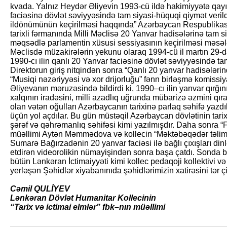
kvada. Yalnız Heydər Əliyevin 1993-cü ildə hakimiyyətə qayı
faciəsinə dövlət səviyyəsində tam siyasi-hüquqi qiymət verild
ildönümünün keçirilməsi haqqında” Azərbaycan Respublikası 
tarixli fərmanında Milli Məclisə 20 Yanvar hadisələrinə tam s
məqsədlə parlamentin xüsusi sessiyasının keçirilməsi məsələs
Məclisdə müzakirələrin yekunu olaraq 1994-cü il martın 29-d
1990-cı ilin qanlı 20 Yanvar faciəsinə dövlət səviyyəsində ta
Direktorun giriş nitqindən sonra “Qanlı 20 yanvar hadisələri
“Musiqi nəzəriyyəsi və xor drijorluğu” fənn birləşmə komissi
Əliyevanın məruzəsində bildirdi ki, 1990–cı ilin yanvar qırğı
xalqının iradəsini, milli azadlıq uğrunda mübarizə əzmini q
olan vətən oğulları Azərbaycanın tarixinə parlaq səhifə yazdılar
üçün yol açdılar. Bu gün müstəqil Azərbaycan dövlətinin tarix
şərəf və qəhrəmanlıq səhifəsi kimi yazılmışdır. Daha sonra “Fi
müəllimi Aytən Məmmədova və kollecin “Məktəbəqədər təlim tər
Sumarə Bağırzadənin 20 yanvar faciəsi ilə bağlı çıxışları dinl
etdirən videorolikin nümayişindən sonra başa çatdı. Sonda bil
bütün Lənkəran İctimaiyyəti kimi kollec pedaqoji kollektivi v
yerləşən Şəhidlər xiyabanınıda şəhidlərimizin xatirəsini tər ç
Cəmil QULİYEV
Lənkəran Dövlət Humanitar Kollecinin
“Tarix və ictimai elmlər” fbk–nın müəllimi