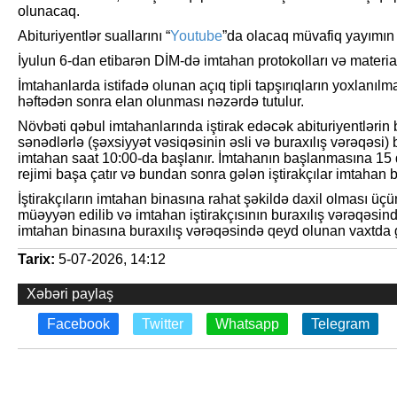
olunacaq.
Abituriyentlər suallarını “
Youtube
”da olacaq müvafiq yayımın 
İyulun 6-dan etibarən DİM-də imtahan protokolları və materia
İmtahanlarda istifadə olunan açıq tipli tapşırıqların yoxlanılma
həftədən sonra elan olunması nəzərdə tutulur.
Növbəti qəbul imtahanlarında iştirak edəcək abituriyentlərin b
sənədlərlə (şəxsiyyət vəsiqəsinin əsli və buraxılış vərəqəsi) 
imtahan saat 10:00-da başlanır. İmtahanın başlanmasına 15 
rejimi başa çatır və bundan sonra gələn iştirakçılar imtahan b
İştirakçıların imtahan binasına rahat şəkildə daxil olması üçü
müəyyən edilib və imtahan iştirakçısının buraxılış vərəqəsin
imtahan binasına buraxılış vərəqəsində qeyd olunan vaxtda 
Tarix:
5-07-2026, 14:12
Xəbəri paylaş
Facebook
Twitter
Whatsapp
Telegram