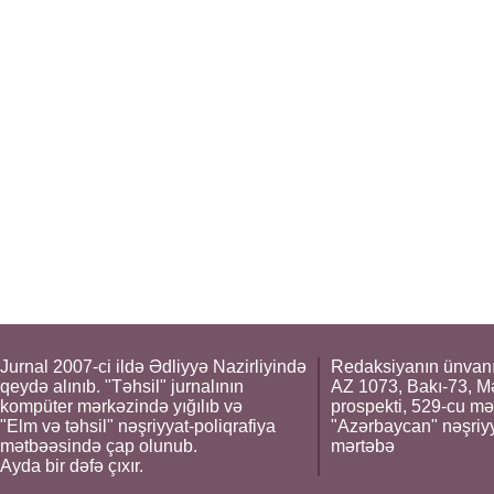
Jurnal 2007-ci ildə Ədliyyə Nazirliyində
Redaksiyanın ünvanı
qeydə alınıb. "Təhsil" jurnalının
AZ 1073, Bakı-73, M
kompüter mərkəzində yığılıb və
prospekti, 529-cu mə
"Elm və təhsil" nəşriyyat-poliqrafiya
"Azərbaycan" nəşriyya
mətbəəsində çap olunub.
mərtəbə
Ayda bir dəfə çıxır.