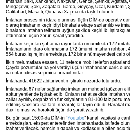
İmtahan Bakı, Xankəndi, Naxçıvan, Gəncə, Şəmkir, Ağstafa,
Mingəçevir, Şəki, Zaqatala, Bərdə, Göyçay, Ucar, Kürdəmir, 
Cəlilabad, Masallı, Quba və Xaçmazda təşkil olunub.
İmtahan prosesinin idarə olunması üçün DİM-də operativ qər
olaraq imtahanın keçirildiyi binalarla əlaqə saxlanılıb və im
binalarda imtahan təlimata uyğun şəkildə keçirilib, iştirakçıla
etdirmələri üçün zəruri şərait yaradılıb.
İmtahan keçirilən şəhər və rayonlarda ümumilikdə 172 imtahan
İmtahanların idarə olunmasına 172 ümumi imtahan rəhbəri, 4
554 buraxılış rejimi əməkdaşı, 172 bina nümayəndəsi cəlb o
İlkin məlumatlara əsasən, 11 nəfərdə mobil telefon aşkarlan
Qayda pozuntularına yol verdiyi üçün imtahandan xaric oluna
və onlar ixtisas seçiminə buraxılmırlar.
İmtahanda 41622 abituriyentin iştirakı nəzərdə tutulurdu.
İmtahanda 67 nəfər sağlamlıq imkanları məhdud (gözdən əlil, s
abituriyentlər də iştirak edib. Onların rahat şəkildə imtahan
zallar ayrılıb, orqanizmin funksiyalarının 81-100 faiz pozulm
edilmiş şəxslərə isə fərdi nəzarətçilər təyin edilib. Hərəkət m
daxil olması və hərəkəti üçün də şərait yaradılıb.
Bu gün saat 15:00-da DİM-in “
Youtube
” kanalı vasitəsilə ca
əməkdaşları, ekspertlər tərəfindən imtahanlarda istifadə olunm
izahat veriləcək, həmçinin qapalı və kodlaşdırıla bilən açıq ti