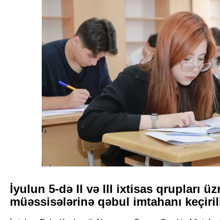
İyulun 5-də II və III ixtisas qrupları üzr
müəssisələrinə qəbul imtahanı keçiril