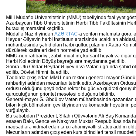
Milli Müdafiə Universitetinin (MMU) tabeliyində fəaliyyət gös
Azərbaycan Tibb Universitetinin Hərbi Tibb Fakültəsinin Hərbi
buraxılış mərasimi keçirilib.
Müdafiə Nazirliyindən
AZƏRTAC
-a verilən məlumata görə, 
Heydər Əliyevin hərbi institutun ərazisində ucaldılan abidəsi
müharibəsində şəhid olan hərbi qulluqçularının Xatirə Komple
düzülərək xatirələri dərin hörmətlə yad edilib.
MMU-nun rəhbərliyi, zabit, müəllim, kursant heyəti və digər qo
Hərbi Kollecinin Döyüş bayrağı sıra meydanına gətirilib.
Sonra Ulu Öndər Heydər Əliyevin və Vətən uğrunda şəhid olan
edilib, Dövlət Himni ifa edilib.
Tədbirdə çıxış edən MMU-nun rektoru general-mayor Gündüz
rəhbərliyi adından məzunları təbrik edib. Azərbaycan Ordusu
ordusu olduğunu qeyd edən rektor bu güc və qüdrəti qoruyub
quruculuğunun prioritet məsələsi olduğunu bildirib.
General-mayor G. Əbdülov Vətən müharibəsində qazanılan Qə
bilən kiçik bölmələrin çevikliyindən və komandir heyətinin p
vurğulayıb.
Bu səbəbdən Prezident, Silahlı Qüvvələrin Ali Baş Komanda
əsasən Bakı, Gəncə və Naxçıvan Muxtar Respublikasında hərb
məqsədlərə xidmət edən tarixi əhəmiyyətli strateji addım old
Məzunların adından çıxış edən kurs birinciləri təhsil müddəti