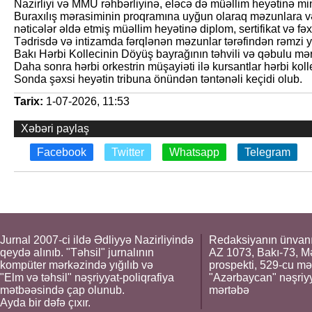
Nazirliyi və MMU rəhbərliyinə, eləcə də müəllim heyətinə minn
Buraxılış mərasiminin proqramına uyğun olaraq məzunlara və
nəticələr əldə etmiş müəllim heyətinə diplom, sertifikat və fəx
Tədrisdə və intizamda fərqlənən məzunlar tərəfindən rəmzi ya
Bakı Hərbi Kollecinin Döyüş bayrağının təhvili və qəbulu məra
Daha sonra hərbi orkestrin müşayiəti ilə kursantlar hərbi kolle
Sonda şəxsi heyətin tribuna önündən təntənəli keçidi olub.
Tarix:
1-07-2026, 11:53
Xəbəri paylaş
Facebook
Twitter
Whatsapp
Telegram
Jurnal 2007-ci ildə Ədliyyə Nazirliyində
Redaksiyanın ünvanı
qeydə alınıb. "Təhsil" jurnalının
AZ 1073, Bakı-73, M
kompüter mərkəzində yığılıb və
prospekti, 529-cu mə
"Elm və təhsil" nəşriyyat-poliqrafiya
"Azərbaycan" nəşriyya
mətbəəsində çap olunub.
mərtəbə
Ayda bir dəfə çıxır.