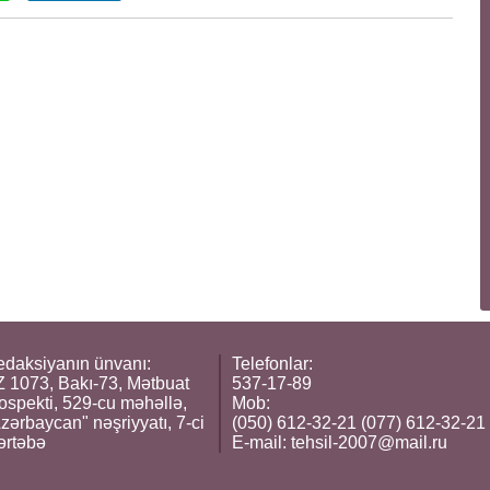
daksiyanın ünvanı:
Telefonlar:
 1073, Bakı-73, Mətbuat
537-17-89
ospekti, 529-cu məhəllə,
Mob:
zərbaycan" nəşriyyatı, 7-ci
(050) 612-32-21 (077) 612-32-21
ərtəbə
E-mail:
tehsil-2007@mail.ru