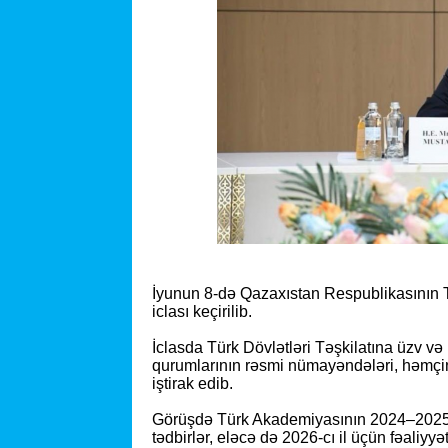
İyunun 8-də Qazaxıstan Respublikasının 
iclası keçirilib.
İclasda Türk Dövlətləri Təşkilatına üzv v
qurumlarının rəsmi nümayəndələri, həmçi
iştirak edib.
Görüşdə Türk Akademiyasının 2024–2025-ci i
tədbirlər, eləcə də 2026-cı il üçün fəaliyyə