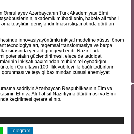
Emin Əmrullayev Azərbaycanın Türk Akademiyası Elmi
 təşəbbüslərinin, akademik mübadilənin, habelə ali təhsil
l əməkdaşlığın genişləndirilməsi istiqamətində görülən
ahəsində innovasiyayönümlü inkişaf modelinə xüsusi önəm
kvant texnologiyaları, rəqəmsal transformasiya və bərpa
tlər sırasında yer aldığını qeyd edib. Nazir Türk
 potensialın gücləndirilməsi, eləcə də tədqiqat
zmlərinin inkişafı baxımından mühüm rol oynadığını
koloji Qurultayın 100 illik yubileyi ilə bağlı tədbirlərin
in qorunması və təşviqi baxımından xüsusi əhəmiyyət
urasına sədrliyin Azərbaycan Respublikasının Elm və
asının Elm və Ali Təhsil Nazirliyinə ötürülməsi və Elmi
nda keçirilməsi qərara alınıb.
Telegram