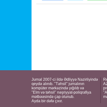
Jurnal 2007-ci ildə Ədliyyə Nazirliyində
Re
qeydə alınıb. "Təhsil" jurnalının
AZ
kompüter mərkəzində yığılıb və
pr
"Elm və təhsil" nəşriyyat-poliqrafiya
"A
mətbəəsində çap olunub.
m
Ayda bir dəfə çıxır.