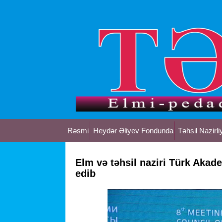
Rəsmi
Heydər Əliyev Fondunda
Təhsil Nazirli
Elm və təhsil naziri Türk Akade
edib