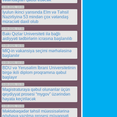
3-08-2026, 18:00
İyulun ikinci yarısında Elm və Təhsil
Nazirliyinə 53 mindən çox vətəndaş
müraciəti daxil olub
3-08-2026, 17:30
Bakı Qızlar Universiteti ilə bağlı
aidiyyəti tədbirlərin icrasına başlanılıb
3-08-2026, 16:33
MİQ-in vakansiya seçimi mərhələsinə
başlanılır
3-08-2026, 16:15
BDU və Yerusəlim İbrani Universitetinin
birgə ikili diplom proqramına qəbul
başlayır
3-08-2026, 15:30
Magistraturaya qəbul olunanlar üçün
qeydiyyat prosesi “mygov” üzərindən
həyata keçiriləcək
3-08-2026, 15:00
Məktəbəqədər təhsil müəssisələrinə
növbəyə yazılma prosesi müvəqqəti