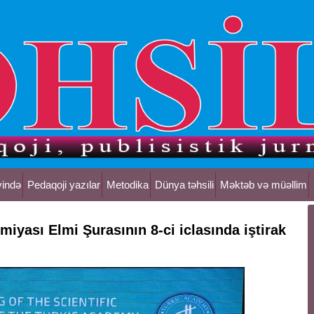
yində
Pedaqoji yazılar
Metodika
Dünya təhsili
Məktəb və müəllim
miyası Elmi Şurasının 8-ci iclasında iştirak