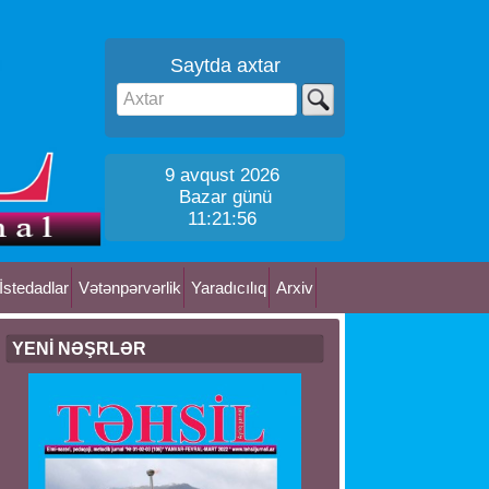
Saytda axtar
9 avqust 2026
Bazar günü
11:21:57
İstedadlar
Vətənpərvərlik
Yaradıcılıq
Arxiv
YENİ NƏŞRLƏR