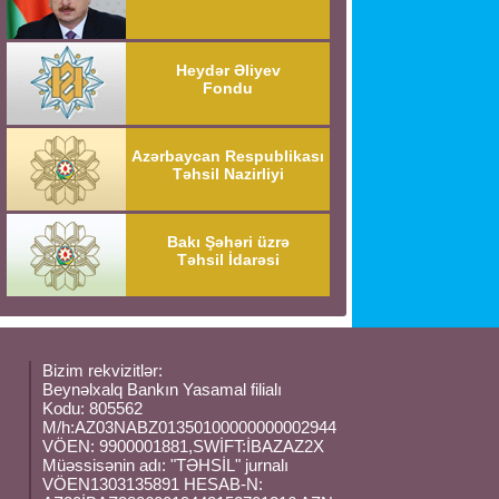
Heydər Əliyev
Fondu
Azərbaycan Respublikası
Təhsil Nazirliyi
Bakı Şəhəri üzrə
Təhsil İdarəsi
Bizim rekvizitlər:
Beynəlxalq Bankın Yasamal filialı
Kodu: 805562
M/h:AZ03NABZ01350100000000002944
VÖEN: 9900001881,SWİFT:İBAZAZ2X
Müəssisənin adı: "TƏHSİL" jurnalı
VÖEN1303135891 HESAB-N: