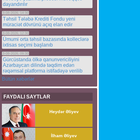
dayandırılır
3-08-2026, 14:30
Təhsil Tələbə Krediti Fondu yeni
müraciət dövrünü açıq elan edir
3-08-2026, 12:30
Ümumi orta təhsil bazasında kolleclərə
ixtisas seçimi başlanıb
3-08-2026, 09:30
Gürcüstanda ölkə qanunvericiliyini
Azərbaycan dilində təqdim edən
rəqəmsal platforma istifadəyə verilib
Bütün xəbərlər
FAYDALI SAYTLAR
Heydər Əliyev
İlham Əliyev