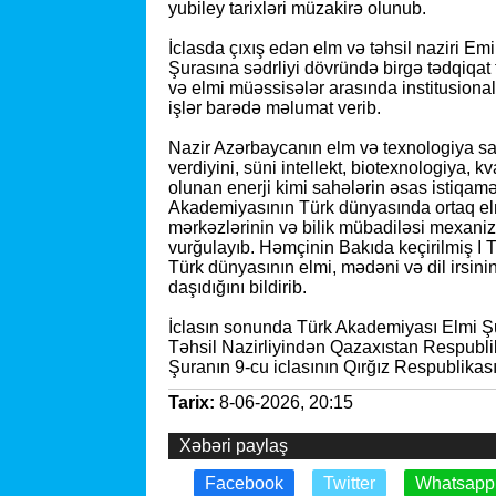
yubiley tarixləri müzakirə olunub.
İclasda çıxış edən elm və təhsil naziri 
Şurasına sədrliyi dövründə birgə tədqiqat
və elmi müəssisələr arasında institusiona
işlər barədə məlumat verib.
Nazir Azərbaycanın elm və texnologiya s
verdiyini, süni intellekt, biotexnologiya, 
olunan enerji kimi sahələrin əsas istiqamə
Akademiyasının Türk dünyasında ortaq elmi
mərkəzlərinin və bilik mübadiləsi mexani
vurğulayıb. Həmçinin Bakıda keçirilmiş I Tür
Türk dünyasının elmi, mədəni və dil irsin
daşıdığını bildirib.
İclasın sonunda Türk Akademiyası Elmi Ş
Təhsil Nazirliyindən Qazaxıstan Respublik
Şuranın 9-cu iclasının Qırğız Respublikası
Tarix:
8-06-2026, 20:15
Xəbəri paylaş
Facebook
Twitter
Whatsapp