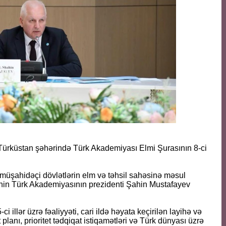
Türküstan şəhərində Türk Akademiyası Elmi Şurasının 8-ci
ə müşahidəçi dövlətlərin elm və təhsil sahəsinə məsul
nin Türk Akademiyasının prezidenti Şahin Mustafayev
llər üzrə fəaliyyəti, cari ildə həyata keçirilən layihə və
t planı, prioritet tədqiqat istiqamətləri və Türk dünyası üzrə