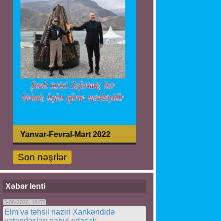
Yanvar-Fevral-Mart 2022
Son nəşrlər
Xəbər lenti
3-08-2026, 18:57
Elm və təhsil naziri Xankəndidə
vətəndaşları qəbul edəcək