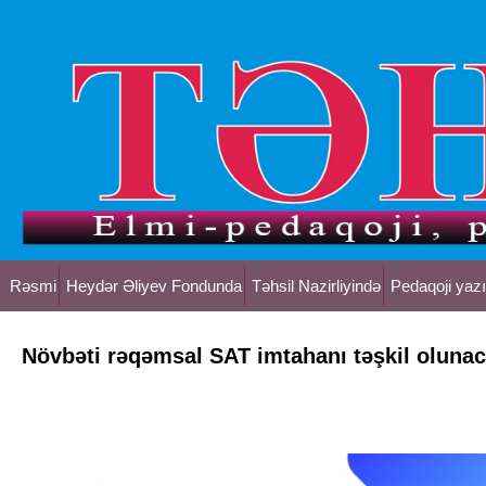
Rəsmi
Heydər Əliyev Fondunda
Təhsil Nazirliyində
Pedaqoji yazı
Növbəti rəqəmsal SAT imtahanı təşkil oluna