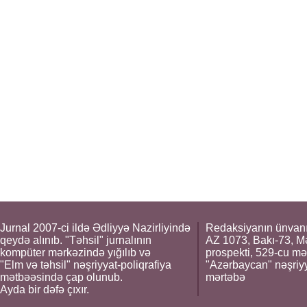
Jurnal 2007-ci ildə Ədliyyə Nazirliyində
Redaksiyanın ünvanı
qeydə alınıb. "Təhsil" jurnalının
AZ 1073, Bakı-73, M
kompüter mərkəzində yığılıb və
prospekti, 529-cu mə
"Elm və təhsil" nəşriyyat-poliqrafiya
"Azərbaycan" nəşriyya
mətbəəsində çap olunub.
mərtəbə
Ayda bir dəfə çıxır.