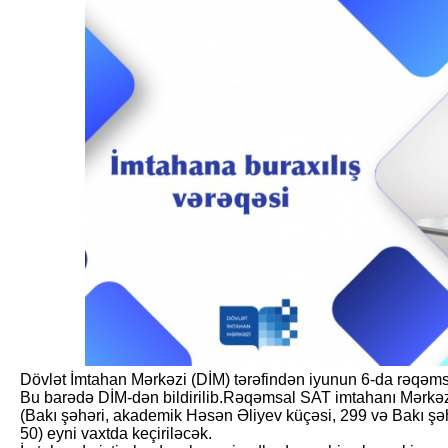
Dövlət İmtahan Mərkəzi (DİM) tərəfindən iyunun 6-da rəqəms
Bu barədə DİM-dən bildirilib.Rəqəmsal SAT imtahanı Mərkəzin
(Bakı şəhəri, akademik Həsən Əliyev küçəsi, 299 və Bakı ş
50) eyni vaxtda keçiriləcək.