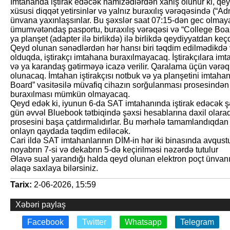
İmtahanda iştirak edəcək namizədlərdən xahiş olunur ki, qey
xüsusi diqqət yetirsinlər və yalnız buraxılış vərəqəsində (“Ad
ünvana yaxınlaşsınlar. Bu şəxslər saat 07:15-dən gec olmayar
ümumvətəndaş pasportu, buraxılış vərəqəsi və “College Boar
ya planşet (adapter ilə birlikdə) ilə birlikdə qeydiyyatdan keç
Qeyd olunan sənədlərdən hər hansı biri təqdim edilmədikdə
olduqda, iştirakçı imtahana buraxılmayacaq. İştirakçılara im
və ya karandaş gətirməyə icazə verilir. Qaralama üçün vərəq
olunacaq. İmtahan iştirakçısı notbuk və ya planşetini imtah
Board” vasitəsilə müvafiq cihazın sorğulanması prosesindən
buraxılması mümkün olmayacaq.
Qeyd edək ki, iyunun 6-da SAT imtahanında iştirak edəcək ş
gün əvvəl Bluebook tətbiqində şəxsi hesablarına daxil olaraq
prosesini başa çatdırmalıdırlar. Bu mərhələ tamamlandıqdan s
onlayn qaydada təqdim ediləcək.
Cari ildə SAT imtahanlarının DİM-in hər iki binasında avqustu
noyabrın 7-si və dekabrın 5-də keçirilməsi nəzərdə tutulur
Əlavə sual yarandığı halda qeyd olunan elektron poçt ünvan
əlaqə saxlaya bilərsiniz.
Tarix:
2-06-2026, 15:59
Xəbəri paylaş
Facebook
Twitter
Whatsapp
Telegram