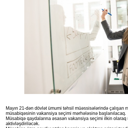
Mayın 21-dən dövlət ümumi təhsil müəssisələrində çalışan müə
müsabiqəsinin vakansiya seçimi mərhələsinə başlanılacaq.
Müsabiqə qaydalarına əsasən vakansiya seçimi ilkin olaraq ş
aktivləşdiriləcək.