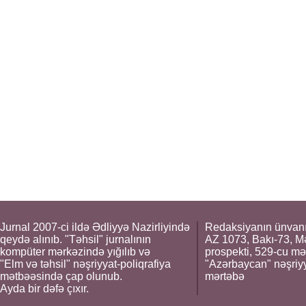
Jurnal 2007-ci ildə Ədliyyə Nazirliyində
Redaksiyanın ünvanı
qeydə alınıb. "Təhsil" jurnalının
AZ 1073, Bakı-73, M
kompüter mərkəzində yığılıb və
prospekti, 529-cu mə
"Elm və təhsil" nəşriyyat-poliqrafiya
"Azərbaycan" nəşriyya
mətbəəsində çap olunub.
mərtəbə
Ayda bir dəfə çıxır.