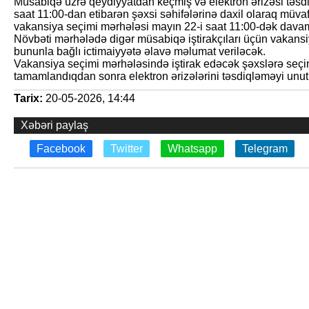
Müsabiqə üzrə qeydiyyatdan keçmiş və elektron ərizəsi təsdiq
saat 11:00-dan etibarən şəxsi səhifələrinə daxil olaraq müvafi
vakansiya seçimi mərhələsi mayın 22-i saat 11:00-dək dava
Növbəti mərhələdə digər müsabiqə iştirakçıları üçün vakansi
bununla bağlı ictimaiyyətə əlavə məlumat veriləcək.
Vakansiya seçimi mərhələsində iştirak edəcək şəxslərə seçi
tamamlandıqdan sonra elektron ərizələrini təsdiqləməyi unut
Tarix:
20-05-2026, 14:44
Xəbəri paylaş
Facebook
Twitter
Whatsapp
Telegram