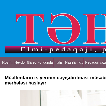
Rəsmi
Heydər Əliyev Fondunda
Təhsil Nazirliyində
Pedaqoji yazı
Müəllimlərin iş yerinin dəyişdirilməsi müsab
mərhələsi başlayır