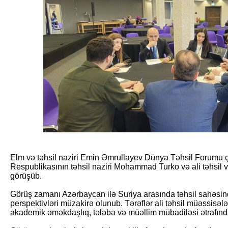
Elm və təhsil naziri Emin Əmrullayev Dünya Təhsil Forumu 
Respublikasının təhsil naziri Mohammad Turko və ali təhsil v
görüşüb.
Görüş zamanı Azərbaycan ilə Suriya arasında təhsil sahəsind
perspektivləri müzakirə olunub. Tərəflər ali təhsil müəssisələ
akademik əməkdaşlıq, tələbə və müəllim mübadiləsi ətrafınd