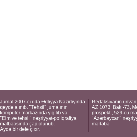
Jurnal 2007-ci ildə Ədliyyə Nazirliyində
Redaksiyanın ünvanı
qeydə alınıb. "Təhsil" jurnalının
AZ 1073, Bakı-73, M
kompüter mərkəzində yığılıb və
prospekti, 529-cu mə
"Elm və təhsil" nəşriyyat-poliqrafiya
"Azərbaycan" nəşriyya
mətbəəsində çap olunub.
mərtəbə
Ayda bir dəfə çıxır.