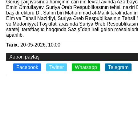
Görüş çərçivəsində həmçinin cari ilin fevral ayında Azərbayc
Emin Əmrullayev, Suriya Ərəb Respublikasının təhsil nazi
baş direktoru Dr. Salim bin Məhəmməd əl-Malik tərəfindən 
Elm və Təhsil Nazirliyi, Suriya Ərəb Respublikasının Təhsil 
və Mədəniyyət Təşkilatı arasında Suriya Ərəb Respublikasınd
strateji tərəfdaşlıq haqqında Saziş"dən irəli gələn məsələləri
aparılıb.
Tarix:
20-05-2026, 10:00
Xəbəri paylaş
Facebook
Twitter
Whatsapp
Telegram