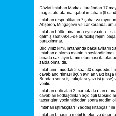
Dövlət İmtahan Mərkəzi tərəfindən 17 may 2
magistraturalarına qəbul imtahanı (II cəhd
İmtahan respublikanın 7 şəhər və rayonu
Abşeron, Mingəçevir və Lənkəranda, ümum
İmtahan bütün binalarda eyni vaxtda – sa
qalmış saat 09:45-də buraxılış rejimi başa
buraxılmırlar.
Bildiyiniz kimi, imtahanda bakalavrların xar
İmtahan dinləmə mətninin səsləndirilməsi 
binada sakitliyin təmin olunması ilə əla
zalda olmalıdır.
İmtahanın müddəti 3 saat 30 dəqiqədir. İmt
cavablandırılması üçün ayrılan vaxt başa çat
Bundan sonra iştirakçılara yazı işi (esse) 
verilir.
İmtahan nəticələri 2 mərhələdə elan olun
cavabları kodlaşdırılan açıq tipli tapşırıq
tapşırıqları yoxlanıldıqdan sonra təqdim o
İmtahan iştirakçıları “Yaddaş kitabçası” il
İmtahan binasına mobil telefon və digər rabi