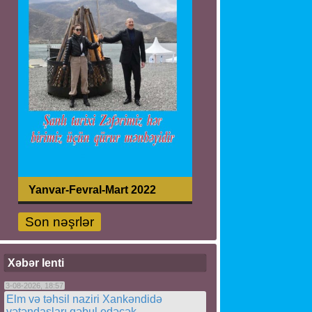
Yanvar-Fevral-Mart 2022
Son nəşrlər
Xəbər lenti
3-08-2026, 18:57
Elm və təhsil naziri Xankəndidə
vətəndaşları qəbul edəcək