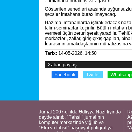
- “İmtahana buraxılış vərəqəsi”ni.
Göstərilən sənədləri arasında uyğunsuzl
şəxslər imtahana buraxılmayacaq.
Hazırda imtahanlarda iştirak edəcək nəzar
təlim-seminarlar keçirilir. Bütün imtahan bi
verməsi üçün zəruri şərait yaradılır. Təh
mərkəzləri, zallar, giriş-çıxış qapıları, bi
İdarəsinin əməkdaşlarının mühafizəsinə v
Tarix:
14-05-2026, 14:50
Xəbəri paylaş
Facebook
Twitter
Whatsapp
Jurnal 2007-ci ildə Ədliyyə Nazirliyində
Re
qeydə alınıb. "Təhsil" jurnalının
AZ
kompüter mərkəzində yığılıb və
pr
"Elm və təhsil" nəşriyyat-poliqrafiya
"A