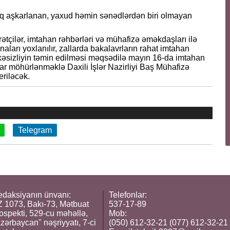
uq aşkarlanan, yaxud həmin sənədlərdən biri olmayan
ətçilər, imtahan rəhbərləri və mühafizə əməkdaşları ilə
naları yoxlanılır, zallarda bakalavrların rahat imtahan
lükəsizliyin təmin edilməsi məqsədilə mayın 16-da imtahan
nalar möhürlənməklə Daxili İşlər Nazirliyi Baş Mühafizə
eriləcək.
Telegram
daksiyanın ünvanı:
Telefonlar:
 1073, Bakı-73, Mətbuat
537-17-89
ospekti, 529-cu məhəllə,
Mob:
zərbaycan" nəşriyyatı, 7-ci
(050) 612-32-21 (077) 612-32-21