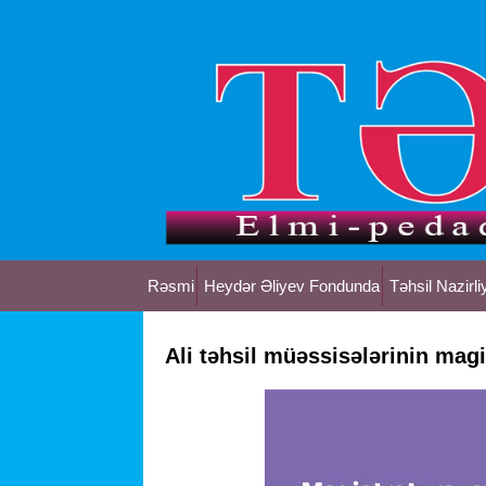
Rəsmi
Heydər Əliyev Fondunda
Təhsil Nazirli
Ali təhsil müəssisələrinin magi