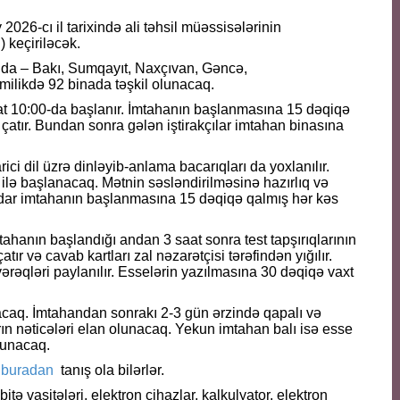
026-cı il tarixində ali təhsil müəssisələrinin
) keçiriləcək.
nda – Bakı, Sumqayıt, Naxçıvan, Gəncə,
ilikdə 92 binada təşkil olunacaq.
at 10:00-da başlanır. İmtahanın başlanmasına 15 dəqiqə
 çatır. Bundan sonra gələn iştirakçılar imtahan binasına
ici dil üzrə dinləyib-anlama bacarıqları da yoxlanılır.
ilə başlanacaq. Mətnin səsləndirilməsinə hazırlıq və
qədar imtahanın başlanmasına 15 dəqiqə qalmış hər kəs
ahanın başlandığı andan 3 saat sonra test tapşırıqlarının
ır və cavab kartları zal nәzarәtçisi tәrәfindәn yığılır.
vәrәqlәri paylanılır. Esselərin yazılmasına 30 dəqiqə vaxt
acaq. İmtahandan sonrakı 2-3 gün ərzində qapalı və
ların nəticələri elan olunacaq. Yekun imtahan balı isə esse
lunacaq.
ə
buradan
tanış ola bilərlər.
tə vasitələri, elektron cihazlar, kalkulyator, elektron