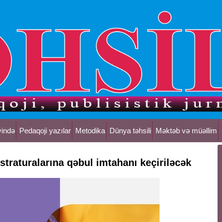
yində
Pedaqoji yazılar
Metodika
Dünya təhsili
Məktəb və müəllim
straturalarına qəbul imtahanı keçiriləcək