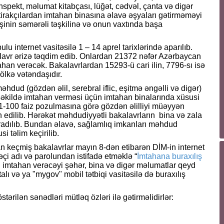
konspekt, məlumat kitabçası, lüğət, cədvəl, çanta və digər
ştirakçılardan imtahan binasına əlavə əşyaları gətirməməyi
 işinin səmərəli təşkilinə və onun vaxtında başa
u internet vasitəsilə 1 – 14 aprel tarixlərində aparılıb.
lavr ərizə təqdim edib. Onlardan 21372 nəfər Azərbaycan
ahan verəcək. Bakalavrlardan 15293-ü cari ilin, 7796-sı isə
 ölkə vətəndaşıdır.
dud (gözdən əlil, serebral iflic, eşitmə əngəlli və digər)
 şəkildə imtahan verməsi üçün imtahan binalarında xüsusi
 81-100 faiz pozulmasına görə gözdən əlilliyi müəyyən
in edilib. Hərəkət məhdudiyyətli bakalavrların bina və zala
aradılıb. Bundan əlavə, sağlamlıq imkanları məhdud
si təlim keçirilib.
n keçmiş bakalavrlar mayın 8‑dən etibarən DİM-in internet
dəçi adı və parolundan istifadə etməklə “
İmtahana buraxılış
nın imtahan verəcəyi şəhər, bina və digər məlumatlar qeyd
alı və ya "mygov" mobil tətbiqi vasitəsilə də buraxılış
ərilən sənədləri mütləq özləri ilə gətirməlidirlər: