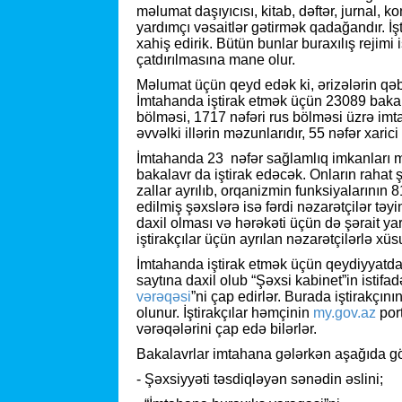
məlumat daşıyıcısı, kitab, dəftər, jurnal, 
yardımçı vəsaitlər gətirmək qadağandır. İ
xahiş edirik. Bütün bunlar buraxılış rejimi
çatdırılmasına mane olur.
Məlumat üçün qeyd edək ki, ərizələrin qəbul
İmtahanda iştirak etmək üçün 23089 baka
bölməsi, 1717 nəfəri rus bölməsi üzrə imt
əvvəlki illərin məzunlarıdır, 55 nəfər xarici
İmtahanda 23 nəfər sağlamlıq imkanları məh
bakalavr da iştirak edəcək. Onların rahat
zallar ayrılıb, orqanizmin funksiyalarının
edilmiş şəxslərə isə fərdi nəzarətçilər təy
daxil olması və hərəkəti üçün də şərait y
iştirakçılar üçün ayrılan nəzarətçilərlə xüsu
İmtahanda iştirak etmək üçün qeydiyyatda
saytına daxil olub “Şəxsi kabinet”in istifa
vərəqəsi
”ni çap edirlər. Burada iştirakçı
olunur. İştirakçılar həmçinin
my.gov.az
port
vərəqələrini çap edə bilərlər.
Bakalavrlar imtahana gələrkən aşağıda göst
- Şəxsiyyəti təsdiqləyən sənədin əslini;