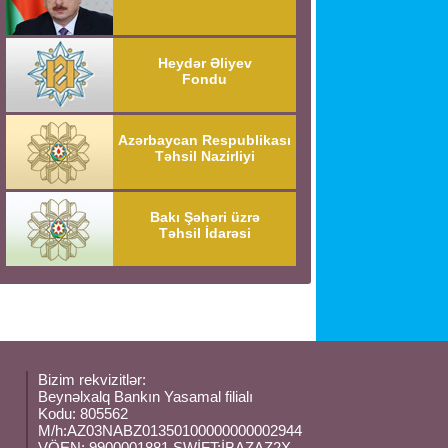
Heydər Əliyev
Fondu
Azərbaycan Respublikası
Təhsil Nazirliyi
Bakı Şəhəri üzrə
Təhsil İdarəsi
Bizim rekvizitlər:
Beynəlxalq Bankın Yasamal filialı
Kodu: 805562
M/h:AZ03NABZ01350100000000002944
VÖEN: 9900001881,SWİFT:İBAZAZ2X