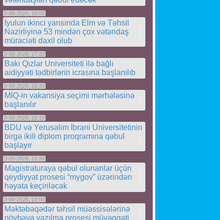
3-08-2026, 18:00
İyulun ikinci yarısında Elm və Təhsil
Nazirliyinə 53 mindən çox vətəndaş
müraciəti daxil olub
3-08-2026, 17:30
Bakı Qızlar Universiteti ilə bağlı
aidiyyəti tədbirlərin icrasına başlanılıb
3-08-2026, 16:33
MİQ-in vakansiya seçimi mərhələsinə
başlanılır
3-08-2026, 16:15
BDU və Yerusəlim İbrani Universitetinin
birgə ikili diplom proqramına qəbul
başlayır
3-08-2026, 15:30
Magistraturaya qəbul olunanlar üçün
qeydiyyat prosesi “mygov” üzərindən
həyata keçiriləcək
3-08-2026, 15:00
Məktəbəqədər təhsil müəssisələrinə
növbəyə yazılma prosesi müvəqqəti