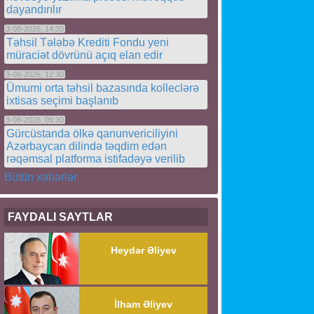
dayandırılır
3-08-2026, 14:30
Təhsil Tələbə Krediti Fondu yeni
müraciət dövrünü açıq elan edir
3-08-2026, 12:30
Ümumi orta təhsil bazasında kolleclərə
ixtisas seçimi başlanıb
3-08-2026, 09:30
Gürcüstanda ölkə qanunvericiliyini
Azərbaycan dilində təqdim edən
rəqəmsal platforma istifadəyə verilib
Bütün xəbərlər
FAYDALI SAYTLAR
Heydər Əliyev
İlham Əliyev