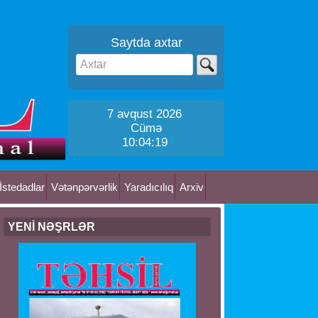
Saytda axtar
7 avqust 2026
Cümə
10:04:19
İstedadlar
Vətənpərvərlik
Yaradıcılıq
Arxiv
YENİ NƏŞRLƏR