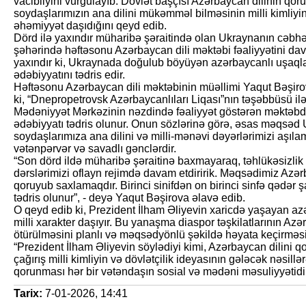
vacibliyini vurğulayıb. Dövlət başçısı Azərbaycan dilinin qo
soydaşlarımızın ana dilini mükəmməl bilməsinin milli kimli
əhəmiyyət daşıdığını qeyd edib.
Dörd ilə yaxındır müharibə şəraitində olan Ukraynanın cəbh
şəhərində həftəsonu Azərbaycan dili məktəbi fəaliyyətini dava
yaxındır ki, Ukraynada doğulub böyüyən azərbaycanlı uşaqlar
ədəbiyyatını tədris edir.
Həftəsonu Azərbaycan dili məktəbinin müəllimi Yaqut Bəşir
ki, “Dnepropetrovsk Azərbaycanlıları Liqası”nın təşəbbüsü il
Mədəniyyət Mərkəzinin nəzdində fəaliyyət göstərən məktəbdə ar
ədəbiyyatı tədris olunur. Onun sözlərinə görə, əsas məqsə
soydaşlarımıza ana dilini və milli-mənəvi dəyərlərimizi aşıla
vətənpərvər və savadlı gənclərdir.
“Son dörd ildə müharibə şəraitinə baxmayaraq, təhlükəsizlik
dərslərimizi oflayn rejimdə davam etdiririk. Məqsədimiz Azər
qoruyub saxlamaqdır. Birinci sinifdən on birinci sinfə qədər ş
tədris olunur”, - deyə Yaqut Bəşirova əlavə edib.
O qeyd edib ki, Prezident İlham Əliyevin xaricdə yaşayan azə
milli xarakter daşıyır. Bu yanaşma diaspor təşkilatlarının Az
ötürülməsini planlı və məqsədyönlü şəkildə həyata keçirmə
“Prezident İlham Əliyevin söylədiyi kimi, Azərbaycan dilini 
çağırış milli kimliyin və dövlətçilik ideyasının gələcək nəsillə
qorunması hər bir vətəndaşın sosial və mədəni məsuliyyətidir
Tarix:
7-01-2026, 14:41