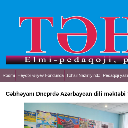
Rəsmi
Heydər Əliyev Fondunda
Təhsil Nazirliyində
Pedaqoji yazı
Cəbhəyanı Dneprdə Azərbaycan dili məktəbi f