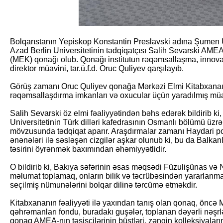
Bolqarıstanın Yepiskop Konstantin Preslavski adına Şumen U
Azad Berlin Universitetinin tədqiqatçısı Salih Sevarski AME
(MEK) qonağı olub. Qonağı institutun rəqəmsallaşma, innovas
direktor müavini, tar.ü.f.d. Oruc Quliyev qarşılayıb.
Görüş zamanı Oruc Quliyev qonağa Mərkəzi Elmi Kitabxanaın 
rəqəmsallaşdırma imkanları və oxucular üçün yaradılmış müa
Salih Sevarski öz elmi fəaliyyətindən bəhs edərək bildirib k
Universitetinin Türk dilləri kafedrasının Osmanlı bölümü üzr
mövzusunda tədqiqat aparır. Araşdırmalar zamanı Haydari p
ənənələri ilə səsləşən cizgilər aşkar olunub ki, bu da Balka
təsirini öyrənmək baxımından əhəmiyyətlidir.
O bildirib ki, Bakıya səfərinin əsas məqsədi Füzulişünas və
məlumat toplamaq, onların bilik və təcrübəsindən yararlanm
seçilmiş nümunələrini bolqar dilinə tərcümə etməkdir.
Kitabxananın fəaliyyəti ilə yaxından tanış olan qonaq, önc
qəhrəmanları fondu, buradakı guşələr, toplanan dəyərli nəşrl
qonaq AMEA-nın təsisçilərinin büstləri, zəngin kolleksiyalar