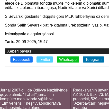
eləcə də Diplomatik fondda müxtəlif ölkələrin diplomatik n
edilən kitablardan ibarət guşə, Nadir kitablar və Xarici dillər
S.Sevarski göstərilən diqqətə görə MEK rəhbərliyinə öz dərin 
Sonda Salih Sevarski xatirə kitabına ürək sözlərini yazıb. Xati
İctimaiyyətlə əlaqələr şöbəsi
Tarix:
29-09-2025, 15:47
Xəbəri paylaş
Facebook
Twitter
Whatsapp
Telegram
Jurnal 2007-ci ildə Ədliyyə Nazirliyində
Redaksiyanın ünvanı
qeydə alınıb. "Təhsil" jurnalının
AZ 1073, Bakı-73, M
kompüter mərkəzində yığılıb və
prospekti, 529-cu mə
"Elm və təhsil" nəşriyyat-poliqrafiya
"Azərbaycan" nəşriyya
mətbəəsində çap olunub.
mərtəbə