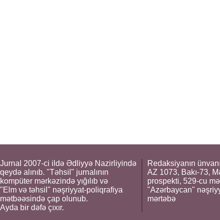
Jurnal 2007-ci ildə Ədliyyə Nazirliyində
Redaksiyanın ünvanı
qeydə alınıb. "Təhsil" jurnalının
AZ 1073, Bakı-73, M
kompüter mərkəzində yığılıb və
prospekti, 529-cu mə
"Elm və təhsil" nəşriyyat-poliqrafiya
"Azərbaycan" nəşriyya
mətbəəsində çap olunub.
mərtəbə
Ayda bir dəfə çıxır.