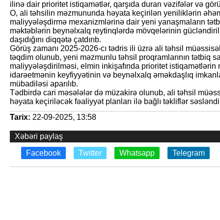
ilinə dair prioritet istiqamətlər, qarşıda duran vəzifələr və gö
O, ali təhsilin məzmununda həyata keçirilən yeniliklərin əhəm
maliyyələşdirmə mexanizmlərinə dair yeni yanaşmaların tətbiqi
məktəblərin beynəlxalq reytinqlərdə mövqelərinin gücləndir
daşıdığını diqqətə çatdırıb.
Görüş zamanı 2025-2026-cı tədris ili üzrə ali təhsil müəssisə
təqdim olunub, yeni məzmunlu təhsil proqramlarının tətbiq s
maliyyələşdirilməsi, elmin inkişafında prioritet istiqamətlərin
idarəetmənin keyfiyyətinin və beynəlxalq əməkdaşlıq imkanları
mübadiləsi aparılıb.
Tədbirdə cari məsələlər də müzakirə olunub, ali təhsil müəssi
həyata keçiriləcək fəaliyyət planları ilə bağlı təkliflər səsləndir
Tarix:
22-09-2025, 13:58
Xəbəri paylaş
Facebook
Twitter
Whatsapp
Telegram