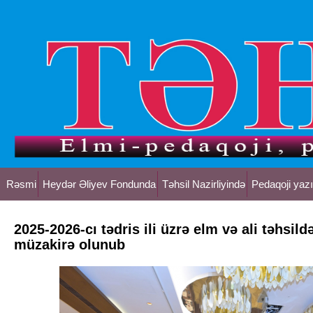
Rəsmi
Heydər Əliyev Fondunda
Təhsil Nazirliyində
Pedaqoji yazı
2025-2026-cı tədris ili üzrə elm və ali təhsild
müzakirə olunub