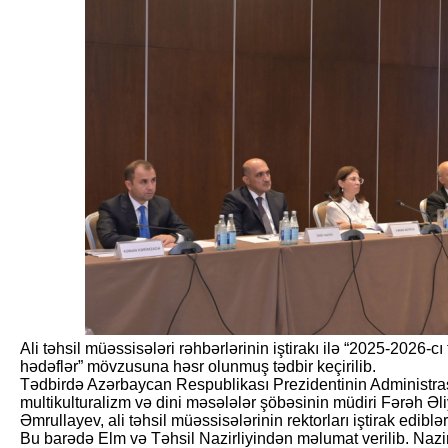
Ali təhsil müəssisələri rəhbərlərinin iştirakı ilə “2025-2026-cı t
hədəflər” mövzusuna həsr olunmuş tədbir keçirilib.
Tədbirdə Azərbaycan Respublikası Prezidentinin Administras
multikulturalizm və dini məsələlər şöbəsinin müdiri Fərəh Əli
Əmrullayev, ali təhsil müəssisələrinin rektorları iştirak ediblər
Bu barədə Elm və Təhsil Nazirliyindən məlumat verilib. Nazi