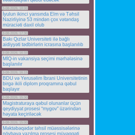
3-08-2026, 18:00
İyulun ikinci yarısında Elm və Təhsil
Nazirliyinə 53 mindən çox vətəndaş
müraciəti daxil olub
3-08-2026, 17:30
Bakı Qızlar Universiteti ilə bağlı
aidiyyəti tədbirlərin icrasına başlanılıb
3-08-2026, 16:33
MİQ-in vakansiya seçimi mərhələsinə
başlanılır
3-08-2026, 16:15
BDU və Yerusəlim İbrani Universitetinin
birgə ikili diplom proqramına qəbul
başlayır
3-08-2026, 15:30
Magistraturaya qəbul olunanlar üçün
qeydiyyat prosesi “mygov” üzərindən
həyata keçiriləcək
3-08-2026, 15:00
Məktəbəqədər təhsil müəssisələrinə
növbəyə yazılma prosesi müvəqqəti