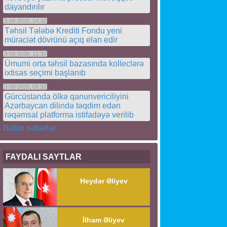
dayandırılır
3-08-2026, 14:30
Təhsil Tələbə Krediti Fondu yeni
müraciət dövrünü açıq elan edir
3-08-2026, 12:30
Ümumi orta təhsil bazasında kolleclərə
ixtisas seçimi başlanıb
3-08-2026, 09:30
Gürcüstanda ölkə qanunvericiliyini
Azərbaycan dilində təqdim edən
rəqəmsal platforma istifadəyə verilib
Bütün xəbərlər
FAYDALI SAYTLAR
Heydər Əliyev
İlham Əliyev