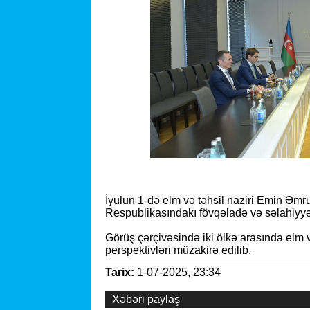
İyulun 1-də elm və təhsil naziri Emin Əmr
Respublikasındakı fövqəladə və səlahiyyət
Görüş çərçivəsində iki ölkə arasında elm 
perspektivləri müzakirə edilib.
Tarix:
1-07-2025, 23:34
Xəbəri paylaş