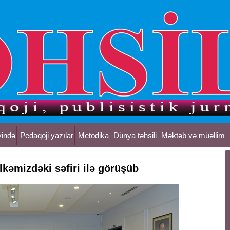
yində
Pedaqoji yazılar
Metodika
Dünya təhsili
Məktəb və müəllim
ölkəmizdəki səfiri ilə görüşüb