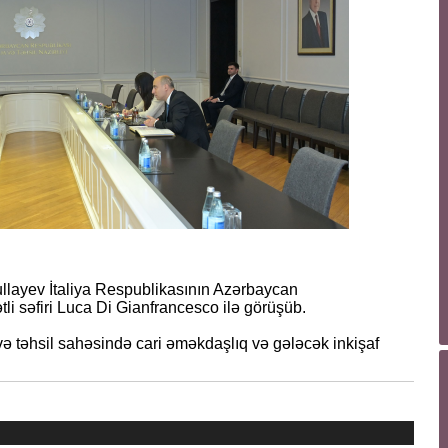
ullayev İtaliya Respublikasının Azərbaycan
li səfiri Luca Di Gianfrancesco ilə görüşüb.
və təhsil sahəsində cari əməkdaşlıq və gələcək inkişaf