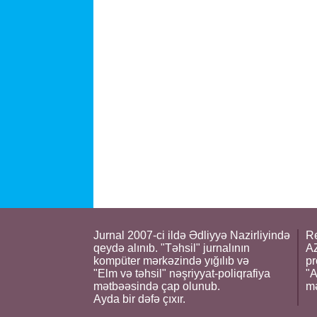
Jurnal 2007-ci ildə Ədliyyə Nazirliyində
Re
qeydə alınıb. "Təhsil" jurnalının
AZ
kompüter mərkəzində yığılıb və
pr
"Elm və təhsil" nəşriyyat-poliqrafiya
"A
mətbəəsində çap olunub.
m
Ayda bir dəfə çıxır.