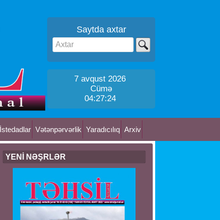
Saytda axtar
7 avqust 2026
Cümə
04:27:24
İstedadlar
Vətənpərvərlik
Yaradıcılıq
Arxiv
YENİ NƏŞRLƏR