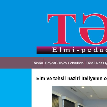
Rəsmi
Heydər Əliyev Fondunda
Təhsil Nazirli
Elm və təhsil naziri İtaliyanın 