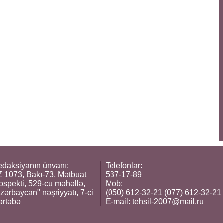
daksiyanın ünvanı:
Telefonlar:
 1073, Bakı-73, Mətbuat
537-17-89
ospekti, 529-cu məhəllə,
Mob:
zərbaycan" nəşriyyatı, 7-ci
(050) 612-32-21 (077) 612-32-21
ərtəbə
E-mail:
tehsil-2007@mail.ru