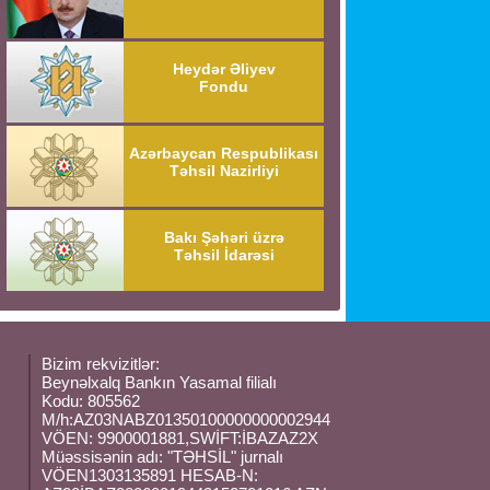
Heydər Əliyev
Fondu
Azərbaycan Respublikası
Təhsil Nazirliyi
Bakı Şəhəri üzrə
Təhsil İdarəsi
Bizim rekvizitlər:
Beynəlxalq Bankın Yasamal filialı
Kodu: 805562
M/h:AZ03NABZ01350100000000002944
VÖEN: 9900001881,SWİFT:İBAZAZ2X
Müəssisənin adı: "TƏHSİL" jurnalı
VÖEN1303135891 HESAB-N: