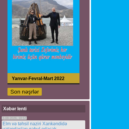
Yanvar-Fevral-Mart 2022
Son nəşrlər
Xəbər lenti
3-08-2026, 18:57
Elm və təhsil naziri Xankəndidə
vətəndaşları qəbul edəcək