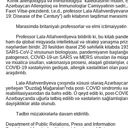
“Klinik allerqologiya və immunologiya" kafedrasının müdiri
Azərbaycan Allerqoloq və İmmunoloqlar Cəmiyyətinin sədri, 
Fəxri Vitse-prezidenti, t.e.d., professor Lalə Allahverdiyeva
19: Disease of the Century”) adlı kitabının təqdimat mərasimi k
Mərasimdə britaniyalı professorlar və elmi ictimaiyyətin n
Professor Lalə Allahverdiyeva bildirib ki, bu kitab pandem
həm də qlobal miqyasda intellektual və strateji yanaşma priz
nəşrlərdən biridir. 20 fəsildən ibarət 256 səhifəlik kitabda 
SARS-CoV-2 virusunun biologiyası, pandemiyanın başlanğıcı
patogenezi, COVID-19-un SARS və MERS virusları ilə müqayis
və müalicə üsulları, vaksinasiya prosesi, əlaqəli göstərişlər,
COVID-19 xəstəliyinin gedişatı, allergik xəstəlikləri olan pas
araşdırılıb.
Lalə Allahverdiyeva çıxışında xüsusi olaraq Azərbaycan
yerləşən “Duzdağ Mağaraları”nda post- COVID sindromlu xəst
reabilitasiyasından da bəhs edib. O qeyd edib ki, post-COV
Azərbaycanda uğurla tətbiq edilib və xəstələrin sağlamlıql
dəyişikliklər əldə olunub.
Tədbir müzakirələrlə davam etdirilib.
Department of Public Relations, Press and Information