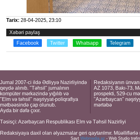
Tarix:
28-04-2025, 23:10
Xəbəri paylaş
Facebook
Twitter
Whatsapp
Telegram
Jurnal 2007-ci ildə Ədliyyə Nazirliyində
Redaksiyanın ünvanı
qeydə alınıb. "Təhsil" jurnalının
AZ 1073, Bakı-73, M
kompüter mərkəzində yığılıb və
prospekti, 529-cu mə
"Elm və təhsil" nəşriyyat-poliqrafiya
"Azərbaycan" nəşriyya
mətbəəsində çap olunub.
mərtəbə
Ayda bir dəfə çıxır.
Təsisçi: Azərbaycan Respublikası Elm və Təhsil Nazirliyi
Redaksiyaya daxil olan əlyazmalar geri qaytarılmır. Müəlliflərl
Sayt
Webmedia.az
- Web Studio trəfin