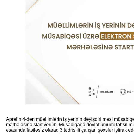
Aprelin 4-dən müəllimlərin iş yerinin dəyişdirilməsi müsabiq
mərhələsinə start verilib. Müsabiqədə dövlət ümumi təhsil 
əsasında fasiləsiz olaraq 3 tədris ili çalışan şəxslər iştirak edə