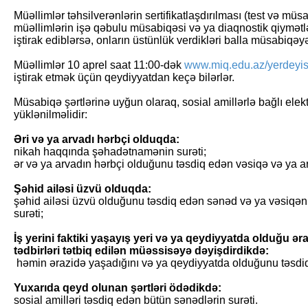
Müəllimlər təhsilverənlərin sertifikatlaşdırılması (test və m
müəllimlərin işə qəbulu müsabiqəsi və ya diaqnostik qiymətl
iştirak ediblərsə, onların üstünlük verdikləri balla müsabiqə
Müəllimlər 10 aprel saat 11:00-dək
www.miq.edu.az/yerdeyi
iştirak etmək üçün qeydiyyatdan keçə bilərlər.
Müsabiqə şərtlərinə uyğun olaraq, sosial amillərlə bağlı ele
yüklənilməlidir:
Əri və ya arvadı hərbçi olduqda:
nikah haqqında şəhadətnamənin surəti;
ər və ya arvadın hərbçi olduğunu təsdiq edən vəsiqə və ya ara
Şəhid ailəsi üzvü olduqda:
şəhid ailəsi üzvü olduğunu təsdiq edən sənəd və ya vəsiq
surəti;
İş yerini faktiki yaşayış yeri və ya qeydiyyatda olduğu ə
tədbirləri tətbiq edilən müəssisəyə dəyişdirdikdə:
həmin ərazidə yaşadığını və ya qeydiyyatda olduğunu təsdiq
Yuxarıda qeyd olunan şərtləri ödədikdə:
sosial amilləri təsdiq edən bütün sənədlərin surəti.