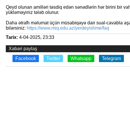
Qeyd olunan amilləri təsdiq edən sənədlərin hər birini bir va
yükləməyiniz tələb olunur.
Daha ətraflı məlumat üçün müsabiqəyə dair sual-cavabla aşağ
bilərsiniz:
https://www.miq.edu.az/yerdeyishme/faq
Tarix:
4-04-2025, 23:33
Xəbəri paylaş
Facebook
Twitter
Whatsapp
Telegram