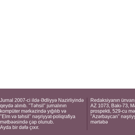
Jurnal 2007-ci ildə Ədliyyə Nazirliyində
Redaksiyanın ünvanı
qeydə alınıb. "Təhsil" jurnalının
AZ 1073, Bakı-73, M
kompüter mərkəzində yığılıb və
prospekti, 529-cu mə
"Elm və təhsil" nəşriyyat-poliqrafiya
"Azərbaycan" nəşriyya
mətbəəsində çap olunub.
mərtəbə
Ayda bir dəfə çıxır.