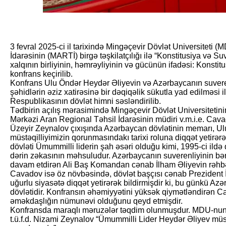
3 fevral 2025-ci il tarixində Mingəçevir Dövlət Universiteti
İdarəsinin (MARTİ) birgə təşkilatçılığı ilə “Konstitusiya və S
xalqının birliyinin, həmrəyliyinin və gücünün ifadəsi: Konsti
konfrans keçirilib.
Konfrans Ulu Öndər Heydər Əliyevin və Azərbaycanın suver
şəhidlərin əziz xatirəsinə bir dəqiqəlik sükutla yad edilməsi
Respublikasının dövlət himni səsləndirilib.
Tədbirin açılış mərasimində Mingəçevir Dövlət Universitetinin
Mərkəzi Aran Regional Təhsil İdarəsinin müdiri v.m.i.e. Cava
Üzeyir Zeynalov çıxışında Azərbaycan dövlətinin memarı, Ul
müstəqilliyimizin qorunmasındakı tarixi roluna diqqət yetirər
dövləti Ümummilli liderin şah əsəri olduğu kimi, 1995-ci ild
dərin zəkasının məhsuludur. Azərbaycanın suverenliyinin bər
davam etdirən Ali Baş Komandan cənab İlham Əliyevin rəhbər
Cavadov isə öz növbəsində, dövlət başçısı cənab Prezident İ
uğurlu siyasətə diqqət yetirərək bildirmişdir ki, bu günkü Azə
dövlətidir. Konfransın əhəmiyyətini yüksək qiymətləndirən 
əməkdaşlığın nümunəvi olduğunu qeyd etmişdir.
Konfransda maraqlı məruzələr təqdim olunmuşdur. MDU-nun T
t.ü.f.d. Nizami Zeynalov “Ümummilli Lider Heydər Əliyev müstə