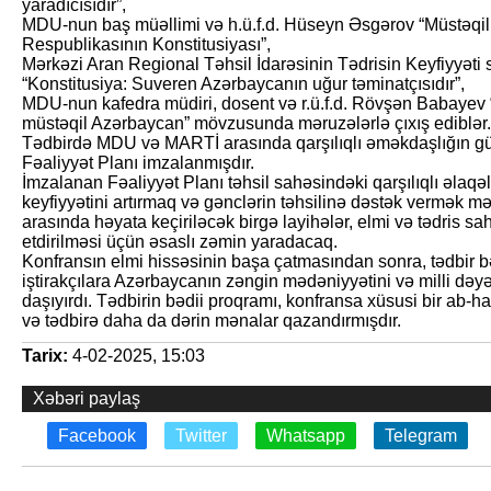
yaradıcısıdır”,
MDU-nun baş müəllimi və h.ü.f.d. Hüseyn Əsgərov “Müstəqil
Respublikasının Konstitusiyası”,
Mərkəzi Aran Regional Təhsil İdarəsinin Tədrisin Keyfiyyət
“Konstitusiya: Suveren Azərbaycanın uğur təminatçısıdır”,
MDU-nun kafedra müdiri, dosent və r.ü.f.d. Rövşən Babayev
müstəqil Azərbaycan” mövzusunda məruzələrlə çıxış ediblər.
Tədbirdə MDU və MARTİ arasında qarşılıqlı əməkdaşlığın güc
Fəaliyyət Planı imzalanmışdır.
İmzalanan Fəaliyyət Planı təhsil sahəsindəki qarşılıqlı əlaq
keyfiyyətini artırmaq və gənclərin təhsilinə dəstək vermək 
arasında həyata keçiriləcək birgə layihələr, elmi və tədris s
etdirilməsi üçün əsaslı zəmin yaradacaq.
Konfransın elmi hissəsinin başa çatmasından sonra, tədbir bə
iştirakçılara Azərbaycanın zəngin mədəniyyətini və milli dəyə
daşıyırdı. Tədbirin bədii proqramı, konfransa xüsusi bir ab-h
və tədbirə daha da dərin mənalar qazandırmışdır.
Tarix:
4-02-2025, 15:03
Xəbəri paylaş
Facebook
Twitter
Whatsapp
Telegram