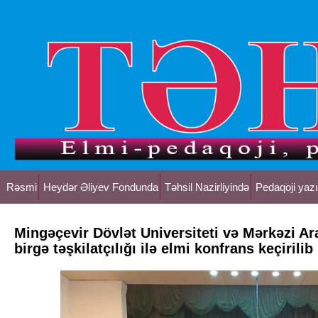
Rəsmi
Heydər Əliyev Fondunda
Təhsil Nazirliyində
Pedaqoji yazı
Mingəçevir Dövlət Universiteti və Mərkəzi Ar
birgə təşkilatçılığı ilə elmi konfrans keçirilib