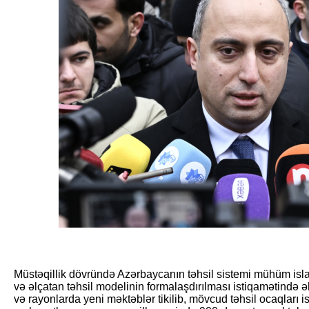
Müstəqillik dövründə Azərbaycanın təhsil sistemi mühüm isla
və əlçatan təhsil modelinin formalaşdırılması istiqamətində ə
və rayonlarda yeni məktəblər tikilib, mövcud təhsil ocaqları i