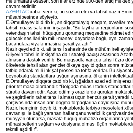
məlumatlara əsasən, son illər ərzində 900-dən artıq məktəb y
davam etdirilir.
AZƏRTAC
xəbər verir ki, bu sözləri elm və təhsil naziri Emi
müsahibəsində söyləyib.
E.Əmrullayev bildirib ki, ən diqqətəlayiq məqam, əvvəllər 
təhsil müəssisələrinin inşasıdır: “Bu layihələr regionların sosi
vətəndaşın təhsil hüququnu qorumaq məqsədinə xidmət edir
gələcək nəsillərinin milli-mənəvi dəyərlərə bağlı, eyni zaman
bacarıqlara yiyələnməsinə şərait yaradır”.
Nazir qeyd edib ki, ali təhsil sahəsində də mühüm irəliləyişl
Əliyevin təhsilin inkişafına dair strateji baxışı əsasında Azər
almasına dəstək verilib. Bu məqsədlə xaricdə təhsil üzrə dövlə
ölkələrdə təhsil alan gənclər ölkəyə qayıtdıqdan sonra müxtəli
tətbiq edərək milli inkişaf prosesinə töhfə verirlər. Bu siyasət
beynəlxalq standartlara uyğunlaşmasına, ölkənin intellektual 
E.Əmrullayev diqqətə çatdırıb ki, işğaldan azad edilmiş ərazi
prioritet məsələlərdəndir: “Bölgədə müasir tədris standartlar
sürətlə davam edir. Azad edilmiş ərazilərdə qurulan məktəblər m
və şagirdlərin rahat təhsil alması üçün hər cür şərait yaradıl
çərçivəsində insanların doğma torpaqlarına qayıdışına mühüm
Nazir, həmçinin deyib ki, məktəblərdə tərbiyə məsələləri xüs
davranışı ilə bağlı yaranan hallar qanunvericilik çərçivəsind
müəyyən olunarsa, məsələ hüquq-mühafizə orqanlarına yönlən
münasibətlərin sağlam və dostyana olması üçün məktəblərdə 
təkmilləşdirilir”.