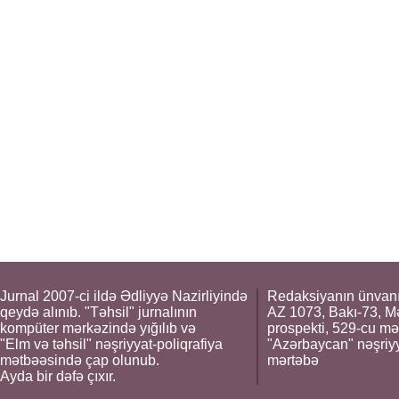
Jurnal 2007-ci ildə Ədliyyə Nazirliyində
Redaksiyanın ünvanı
qeydə alınıb. "Təhsil" jurnalının
AZ 1073, Bakı-73, M
kompüter mərkəzində yığılıb və
prospekti, 529-cu mə
"Elm və təhsil" nəşriyyat-poliqrafiya
"Azərbaycan" nəşriyya
mətbəəsində çap olunub.
mərtəbə
Ayda bir dəfə çıxır.