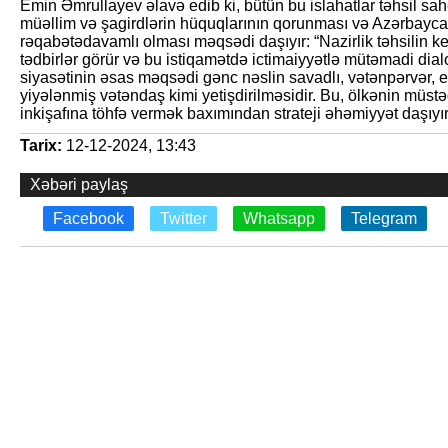
Emin Əmrullayev əlavə edib ki, bütün bu islahatlar təhsil sah
müəllim və şagirdlərin hüquqlarının qorunması və Azərbayca
rəqabətədavamlı olması məqsədi daşıyır: “Nazirlik təhsilin ke
tədbirlər görür və bu istiqamətdə ictimaiyyətlə mütəmadi dial
siyasətinin əsas məqsədi gənc nəslin savadlı, vətənpərvər, e
yiyələnmiş vətəndaş kimi yetişdirilməsidir. Bu, ölkənin müstə
inkişafına töhfə vermək baxımından strateji əhəmiyyət daşıyır
Tarix:
12-12-2024, 13:43
Xəbəri paylaş
Facebook
Twitter
Whatsapp
Telegram