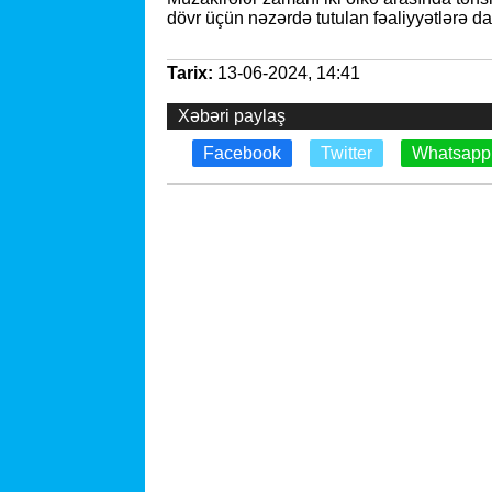
dövr üçün nəzərdə tutulan fəaliyyətlərə dair
Tarix:
13-06-2024, 14:41
Xəbəri paylaş
Facebook
Twitter
Whatsapp