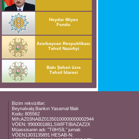
Heydər Əliyev
Fondu
Azərbaycan Respublikası
Təhsil Nazirliyi
Bakı Şəhəri üzrə
Təhsil İdarəsi
Bizim rekvizitlər:
Beynəlxalq Bankın Yasamal filialı
Kodu: 805562
M/h:AZ03NABZ01350100000000002944
VÖEN: 9900001881,SWİFT:İBAZAZ2X
Müəssisənin adı: "TƏHSİL" jurnalı
VÖEN1303135891 HESAB-N: