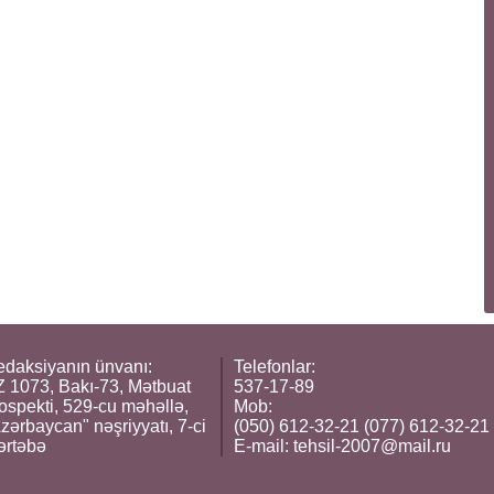
daksiyanın ünvanı:
Telefonlar:
 1073, Bakı-73, Mətbuat
537-17-89
ospekti, 529-cu məhəllə,
Mob:
zərbaycan" nəşriyyatı, 7-ci
(050) 612-32-21 (077) 612-32-21
ərtəbə
E-mail:
tehsil-2007@mail.ru