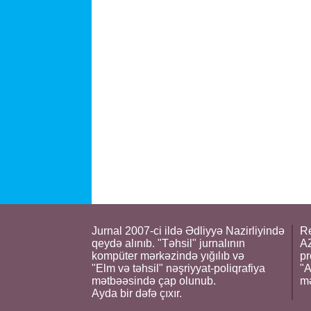
Jurnal 2007-ci ildə Ədliyyə Nazirliyində
Re
qeydə alınıb. "Təhsil" jurnalının
AZ
kompüter mərkəzində yığılıb və
pr
"Elm və təhsil" nəşriyyat-poliqrafiya
"A
mətbəəsində çap olunub.
m
Ayda bir dəfə çıxır.