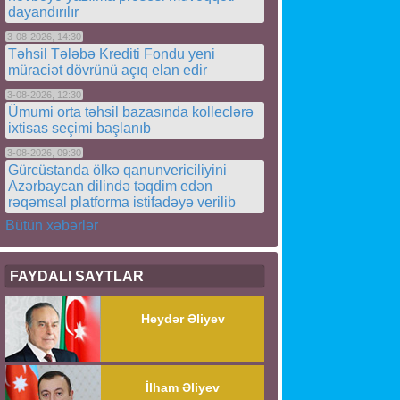
dayandırılır
3-08-2026, 14:30
Təhsil Tələbə Krediti Fondu yeni
müraciət dövrünü açıq elan edir
3-08-2026, 12:30
Ümumi orta təhsil bazasında kolleclərə
ixtisas seçimi başlanıb
3-08-2026, 09:30
Gürcüstanda ölkə qanunvericiliyini
Azərbaycan dilində təqdim edən
rəqəmsal platforma istifadəyə verilib
Bütün xəbərlər
FAYDALI SAYTLAR
Heydər Əliyev
İlham Əliyev