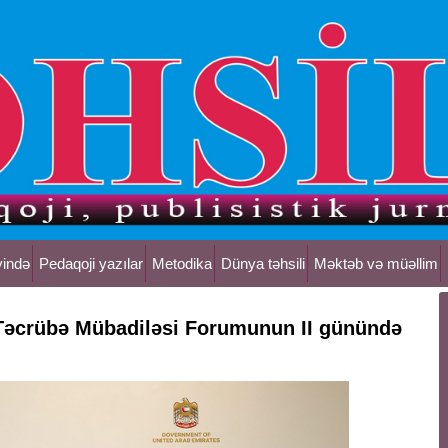
yində
Pedaqoji yazılar
Metodika
Dünya təhsili
Məktəb və müəllim
Təcrübə Mübadiləsi Forumunun II günündə