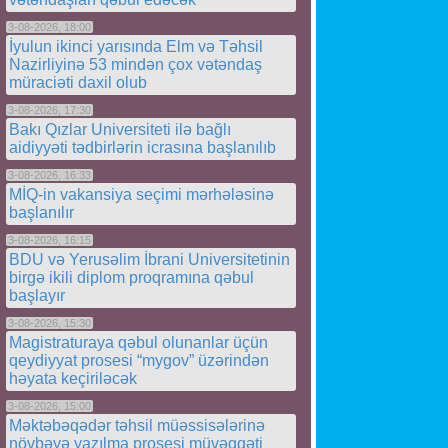
3-08-2026, 18:00
İyulun ikinci yarısında Elm və Təhsil
Nazirliyinə 53 mindən çox vətəndaş
müraciəti daxil olub
3-08-2026, 17:30
Bakı Qızlar Universiteti ilə bağlı
aidiyyəti tədbirlərin icrasına başlanılıb
3-08-2026, 16:33
MİQ-in vakansiya seçimi mərhələsinə
başlanılır
3-08-2026, 16:15
BDU və Yerusəlim İbrani Universitetinin
birgə ikili diplom proqramına qəbul
başlayır
3-08-2026, 15:30
Magistraturaya qəbul olunanlar üçün
qeydiyyat prosesi “mygov” üzərindən
həyata keçiriləcək
3-08-2026, 15:00
Məktəbəqədər təhsil müəssisələrinə
növbəyə yazılma prosesi müvəqqəti