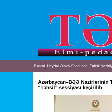
Rəsmi
Heydər Əliyev Fondunda
Təhsil Nazirli
Azərbaycan–BƏƏ Nazirlərinin 
“Təhsil” sessiyası keçirilib