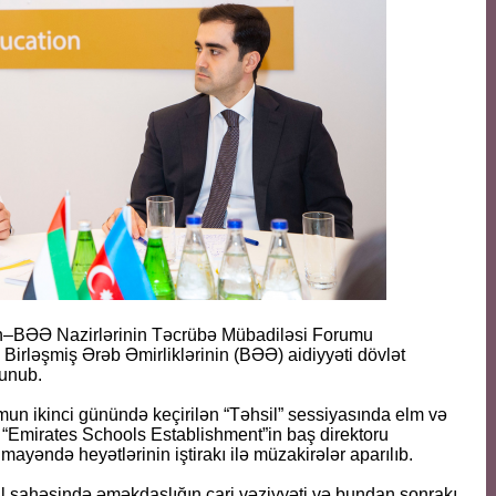
an–BƏƏ Nazirlərinin Təcrübə Mübadiləsi Forumu
irləşmiş Ərəb Əmirliklərinin (BƏƏ) aidiyyəti dövlət
olunub.
umun ikinci günündə keçirilən “Təhsil” sessiyasında elm və
 “Emirates Schools Establishment”in baş direktoru
yəndə heyətlərinin iştirakı ilə müzakirələr aparılıb.
il sahəsində əməkdaşlığın cari vəziyyəti və bundan sonrakı