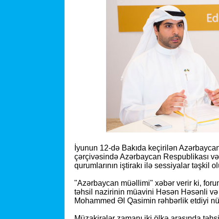
İyunun 12-də Bakıda keçirilən Azərbayc
çərçivəsində Azərbaycan Respublikası və B
qurumlarının iştirakı ilə sessiyalar təşkil 
"Azərbaycan müəllimi" xəbər verir ki, for
təhsil nazirinin müavini Həsən Həsənli və
Mohammed Əl Qasimin rəhbərlik etdiyi nüma
Müzakirələr zamanı iki ölkə arasında təhs