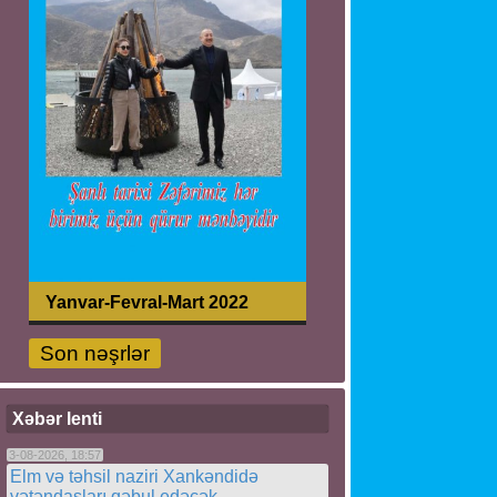
Yanvar-Fevral-Mart 2022
Son nəşrlər
Xəbər lenti
3-08-2026, 18:57
Elm və təhsil naziri Xankəndidə
vətəndaşları qəbul edəcək