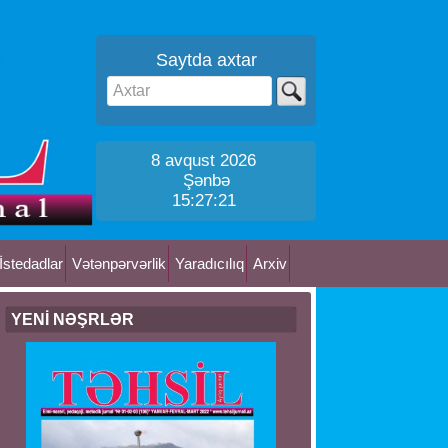
Saytda axtar
8 avqust 2026
Şənbə
15:27:22
İstedadlar
Vətənpərvərlik
Yaradıcılıq
Arxiv
YENİ NƏŞRLƏR