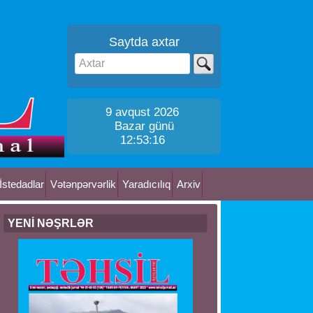
Saytda axtar
9 avqust 2026
Bazar günü
12:53:17
İstedadlar
Vətənpərvərlik
Yaradıcılıq
Arxiv
YENİ NƏŞRLƏR