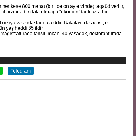
r kəsə 800 manat (bir ildə on ay ərzində) təqaüd verilir,
ə il ərzində bir dəfə olmaqla “ekonom” tarifi üzrə bir
Türkiyə vətəndaşlarına aiddir. Bakalavr dərəcəsi, o
n yaş həddi 35 ildir.
magistraturada təhsil imkanı 40 yaşadək, doktoranturada
Telegram