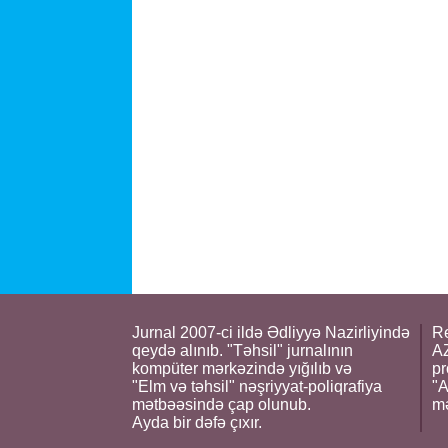
Jurnal 2007-ci ildə Ədliyyə Nazirliyində
Re
qeydə alınıb. "Təhsil" jurnalının
AZ
kompüter mərkəzində yığılıb və
pr
"Elm və təhsil" nəşriyyat-poliqrafiya
"A
mətbəəsində çap olunub.
m
Ayda bir dəfə çıxır.