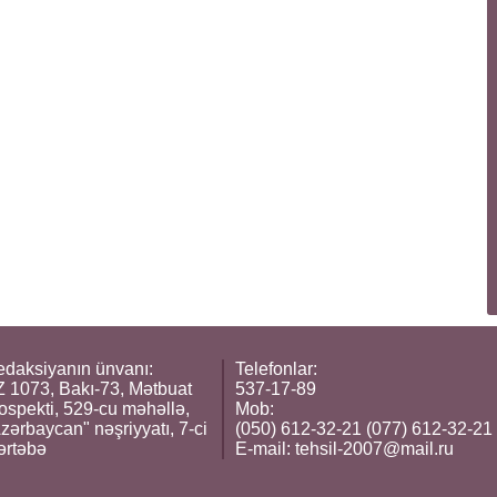
daksiyanın ünvanı:
Telefonlar:
 1073, Bakı-73, Mətbuat
537-17-89
ospekti, 529-cu məhəllə,
Mob:
zərbaycan" nəşriyyatı, 7-ci
(050) 612-32-21 (077) 612-32-21
ərtəbə
E-mail:
tehsil-2007@mail.ru