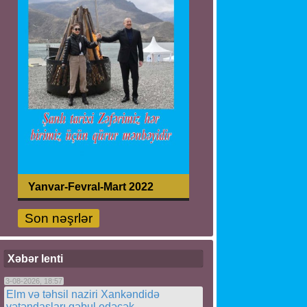
Yanvar-Fevral-Mart 2022
Son nəşrlər
Xəbər lenti
3-08-2026, 18:57
Elm və təhsil naziri Xankəndidə
vətəndaşları qəbul edəcək