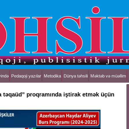
yində
Pedaqoji yazılar
Metodika
Dünya təhsili
Məktəb və müəllim
a təqaüd” proqramında iştirak etmək üçün