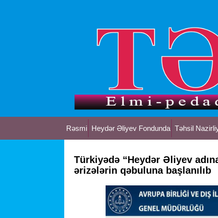
Rəsmi
Heydər Əliyev Fondunda
Təhsil Nazirli
Türkiyədə “Heydər Əliyev adın
ərizələrin qəbuluna başlanılıb