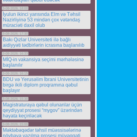
3-08-2026, 18:00
İyulun ikinci yarısında Elm və Təhsil
Nazirliyinə 53 mindən çox vətəndaş
müraciəti daxil olub
3-08-2026, 17:30
Bakı Qızlar Universiteti ilə bağlı
aidiyyəti tədbirlərin icrasına başlanılıb
3-08-2026, 16:33
MİQ-in vakansiya seçimi mərhələsinə
başlanılır
3-08-2026, 16:15
BDU və Yerusəlim İbrani Universitetinin
birgə ikili diplom proqramına qəbul
başlayır
3-08-2026, 15:30
Magistraturaya qəbul olunanlar üçün
qeydiyyat prosesi “mygov” üzərindən
həyata keçiriləcək
3-08-2026, 15:00
Məktəbəqədər təhsil müəssisələrinə
növbəyə yazılma prosesi müvəqqəti