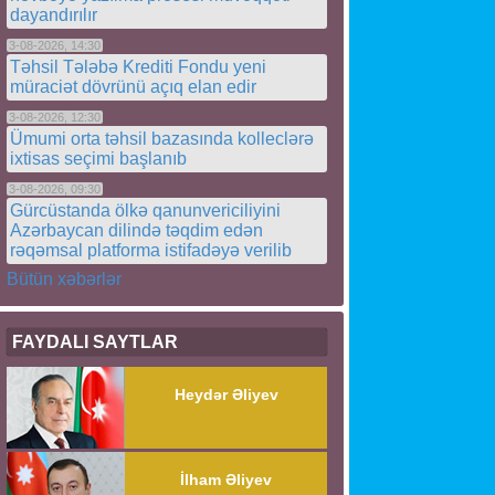
dayandırılır
3-08-2026, 14:30
Təhsil Tələbə Krediti Fondu yeni
müraciət dövrünü açıq elan edir
3-08-2026, 12:30
Ümumi orta təhsil bazasında kolleclərə
ixtisas seçimi başlanıb
3-08-2026, 09:30
Gürcüstanda ölkə qanunvericiliyini
Azərbaycan dilində təqdim edən
rəqəmsal platforma istifadəyə verilib
Bütün xəbərlər
FAYDALI SAYTLAR
Heydər Əliyev
İlham Əliyev