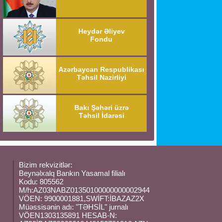
Heydər Əliyev
Fondu
Azərbaycan Respublikası
Təhsil Nazirliyi
Bakı Şəhəri üzrə
Təhsil İdarəsi
Bizim rekvizitlər:
Beynəlxalq Bankın Yasamal filialı
Kodu: 805562
M/h:AZ03NABZ01350100000000002944
VÖEN: 9900001881,SWİFT:İBAZAZ2X
Müəssisənin adı: "TƏHSİL" jurnalı
VÖEN1303135891 HESAB-N: