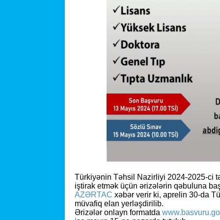
Türkiyənin Təhsil Nazirliyi 2024-2025-ci 
iştirak etmək üçün ərizələrin qəbuluna baş
AZƏRTAC
xəbər verir ki, aprelin 30-da T
müvafiq elan yerləşdirilib.
Ərizələr onlayn formatda
www.basvuru.gov