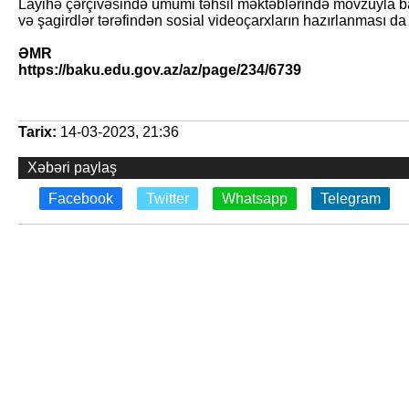
Layihə çərçivəsində ümumi təhsil məktəblərində mövzuyla ba
və şagirdlər tərəfindən sosial videoçarxların hazırlanması da 
ƏMR
https://baku.edu.gov.az/az/page/234/6739
Tarix:
14-03-2023, 21:36
Xəbəri paylaş
Facebook
Twitter
Whatsapp
Telegram