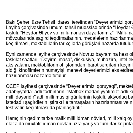
Bakı Şəhəri üzrə Təhsil İdarəsi tərəfindən “Dəyərlərimizi qoruy
Layihə çərçivəsində ümumi təhsil müəssisələrində “Heydər Əl
təşkili, “Heydər Əliyev və milli-mənəvi dəyərlərimiz”, “Milli-m
mövzularında şagird təqdimatlarının, məqalələrin hazırlanma
keçirilməsi, məktəblilərin tarixçilərlə görüşləri nəzərdə tutulur
Eyni zamanda layihə çərçivəsində Novruz bayramına həsr olunm
təşkilat saatları, “Dəyirmi masa”, diskusiya, mühazirə, intell
aksiyaların, məktəblilərin əl işlərindən ibarət sərgilərin keçi
aldığı kinofilmlərin nümayişi, mənəvi dəyərlərimizi əks etdirə
hazırlanması nəzərdə tutulur.
OCEP layihəsi çərçivəsində “Dəyərlərimizi qoruyaq!”, məktəb
ədəbiyyatda” adlı tədbirlərin, “Mətbəx mədəniyyətimiz” adlı ku
milli dəyəridir” adlı milli musiqi günlərinin təşkili, aktyorlu
istedadlı şagirdlərin iştirakı ilə tamaşaların hazırlanması və 
festivalın keçirilməsi də planlaşdırılır.
Həmçinin qədim tarixə malik milli idman növləri, milli xalq oy
eləcə də müxtəlif idman növləri üzrə yarış və turnirlər keçiril