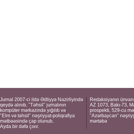
Jurnal 2007-ci ildə Ədliyyə Nazirliyində
Redaksiyanın ünvanı
qeydə alınıb. "Təhsil" jurnalının
AZ 1073, Bakı-73, M
kompüter mərkəzində yığılıb və
prospekti, 529-cu mə
"Elm və təhsil" nəşriyyat-poliqrafiya
"Azərbaycan" nəşriyya
mətbəəsində çap olunub.
mərtəbə
Ayda bir dəfə çıxır.