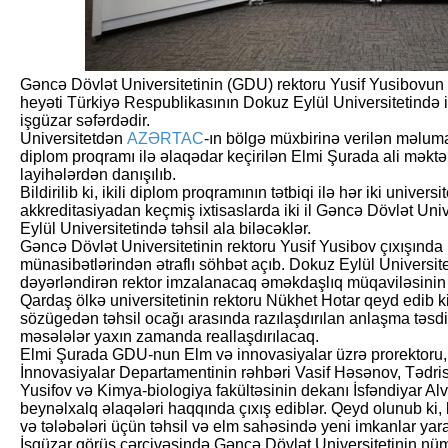
Gəncə Dövlət Universitetinin (GDU) rektoru Yusif Yusibovun 
heyəti Türkiyə Respublikasının Dokuz Eylül Universitetində i
işgüzar səfərdədir.
Universitetdən
AZƏRTAC
-ın bölgə müxbirinə verilən məluma
diplom proqramı ilə əlaqədar keçirilən Elmi Şurada ali məktə
layihələrdən danışılıb.
Bildirilib ki, ikili diplom proqramının tətbiqi ilə hər iki univers
akkreditasiyadan keçmiş ixtisaslarda iki il Gəncə Dövlət Unive
Eylül Universitetində təhsil ala biləcəklər.
Gəncə Dövlət Universitetinin rektoru Yusif Yusibov çıxışında 
münasibətlərindən ətraflı söhbət açıb. Dokuz Eylül Universitet
dəyərləndirən rektor imzalanacaq əməkdaşlıq müqaviləsinin
Qardaş ölkə universitetinin rektoru Nükhet Hotar qeyd edib ki
sözügedən təhsil ocağı arasında razılaşdırılan anlaşma təsd
məsələlər yaxın zamanda reallaşdırılacaq.
Elmi Şurada GDU-nun Elm və innovasiyalar üzrə prorektoru,
İnnovasiyalar Departamentinin rəhbəri Vasif Həsənov, Tədris
Yusifov və Kimya-biologiya fakültəsinin dekanı İsfəndiyar Alve
beynəlxalq əlaqələri haqqında çıxış ediblər. Qeyd olunub ki, 
və tələbələri üçün təhsil və elm sahəsində yeni imkanlar ya
İşgüzar görüş çərçivəsində Gəncə Dövlət Universitetinin n