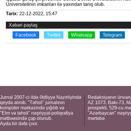
Universitetinin imkanları ilə yaxından tanış olub.
Tarix:
22-12-2022, 15:47
Xəbəri paylaş
Facebook
Twitter
Whatsapp
Telegram
Jurnal 2007-ci ildə Ədliyyə Nazirliyində
Redaksiyanın ünvanı
qeydə alınıb. "Təhsil" jurnalının
AZ 1073, Bakı-73, M
kompüter mərkəzində yığılıb və
prospekti, 529-cu mə
"Elm və təhsil" nəşriyyat-poliqrafiya
"Azərbaycan" nəşriyya
mətbəəsində çap olunub.
mərtəbə
Ayda bir dəfə çıxır.